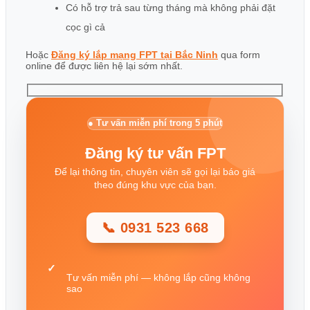
Có hỗ trợ trả sau từng tháng mà không phải đặt
cọc gì cả
Hoặc
Đăng ký lắp mạng FPT tại Bắc Ninh
qua form
online để được liên hệ lại sớm nhất.
● Tư vấn miễn phí trong 5 phút
Đăng ký tư vấn FPT
Để lại thông tin, chuyên viên sẽ gọi lại báo giá
theo đúng khu vực của bạn.
📞 0931 523 668
Tư vấn miễn phí — không lắp cũng không
sao