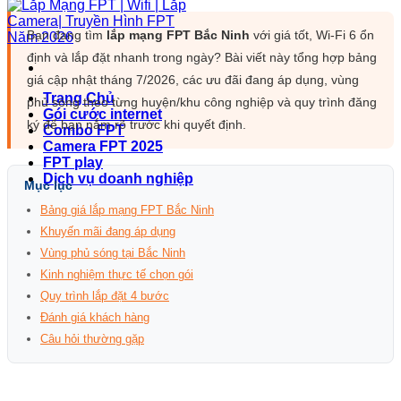
Bạn đang tìm
lắp mạng FPT Bắc Ninh
với giá tốt, Wi-Fi 6 ổn
định và lắp đặt nhanh trong ngày? Bài viết này tổng hợp bảng
giá cập nhật tháng 7/2026, các ưu đãi đang áp dụng, vùng
Trang Chủ
phủ sóng theo từng huyện/khu công nghiệp và quy trình đăng
Gói cước internet
ký để bạn nắm rõ trước khi quyết định.
Combo FPT
Camera FPT 2025
FPT play
Dịch vụ doanh nghiệp
Mục lục
Bảng giá lắp mạng FPT Bắc Ninh
Khuyến mãi đang áp dụng
Vùng phủ sóng tại Bắc Ninh
Kinh nghiệm thực tế chọn gói
Quy trình lắp đặt 4 bước
Đánh giá khách hàng
Câu hỏi thường gặp