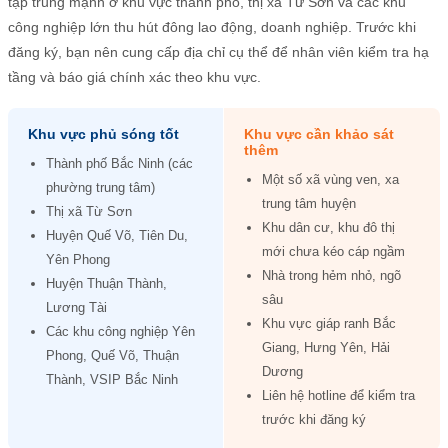
tập trung mạnh ở khu vực thành phố, thị xã Từ Sơn và các khu
công nghiệp lớn thu hút đông lao động, doanh nghiệp. Trước khi
đăng ký, bạn nên cung cấp địa chỉ cụ thể để nhân viên kiểm tra hạ
tầng và báo giá chính xác theo khu vực.
Khu vực phủ sóng tốt
Khu vực cần khảo sát
thêm
Thành phố Bắc Ninh (các
Một số xã vùng ven, xa
phường trung tâm)
trung tâm huyện
Thị xã Từ Sơn
Khu dân cư, khu đô thị
Huyện Quế Võ, Tiên Du,
mới chưa kéo cáp ngầm
Yên Phong
Nhà trong hẻm nhỏ, ngõ
Huyện Thuận Thành,
sâu
Lương Tài
Khu vực giáp ranh Bắc
Các khu công nghiệp Yên
Giang, Hưng Yên, Hải
Phong, Quế Võ, Thuận
Dương
Thành, VSIP Bắc Ninh
Liên hệ hotline để kiểm tra
trước khi đăng ký