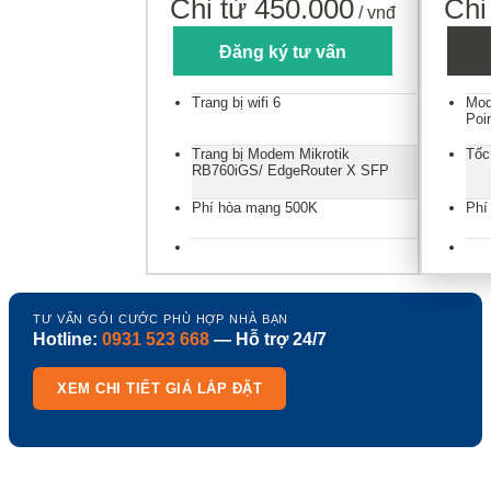
Chỉ từ 450.000
Chỉ
/ vnđ
Đăng ký tư vấn
Trang bị wifi 6
Mod
Poi
Trang bị Modem Mikrotik
Tốc
RB760iGS/ EdgeRouter X SFP
Phí hòa mạng 500K
Phí
TƯ VẤN GÓI CƯỚC PHÙ HỢP NHÀ BẠN
Hotline:
0931 523 668
— Hỗ trợ 24/7
XEM CHI TIẾT GIÁ LẮP ĐẶT