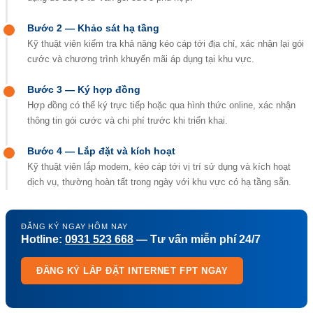
Bước 2 — Khảo sát hạ tầng
Kỹ thuật viên kiểm tra khả năng kéo cáp tới địa chỉ, xác nhận lại gói
cước và chương trình khuyến mãi áp dụng tại khu vực.
Bước 3 — Ký hợp đồng
Hợp đồng có thể ký trực tiếp hoặc qua hình thức online, xác nhận
thông tin gói cước và chi phí trước khi triển khai.
Bước 4 — Lắp đặt và kích hoạt
Kỹ thuật viên lắp modem, kéo cáp tới vị trí sử dụng và kích hoạt
dịch vụ, thường hoàn tất trong ngày với khu vực có hạ tầng sẵn.
ĐĂNG KÝ NGAY HÔM NAY
Hotline:
0931 523 668
— Tư vấn miễn phí 24/7
ĐĂNG KÝ LẮP ĐẶT INTERNET FPT NGAY