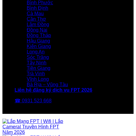
Bình Phước
Bình Định
Cà Mau
Cần Thơ
Lâm Đồng
Đồng Nai
Đồng Tháp
Hậu Giang
Kiên Giang
Long An
Sóc Trăng
Tây Ninh
Tiền Giang
Trà Vinh
Vĩnh Long
Bà Rịa – Vũng Tàu
Liên hệ đăng ký dịch vụ FPT 2026
☎ 0931 523 668
FPT Telecom -Nhà Mạng FPT