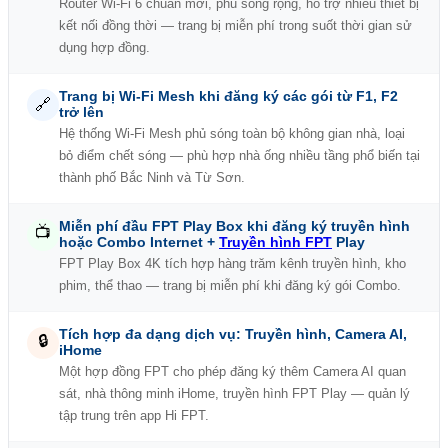
Router Wi-Fi 6 chuẩn mới, phủ sóng rộng, hỗ trợ nhiều thiết bị
kết nối đồng thời — trang bị miễn phí trong suốt thời gian sử
dụng hợp đồng.
Trang bị Wi-Fi Mesh khi đăng ký các gói từ F1, F2
🔗
trở lên
Hệ thống Wi-Fi Mesh phủ sóng toàn bộ không gian nhà, loại
bỏ điểm chết sóng — phù hợp nhà ống nhiều tầng phổ biến tại
thành phố Bắc Ninh và Từ Sơn.
Miễn phí đầu FPT Play Box khi đăng ký truyền hình
📺
hoặc Combo Internet +
Truyền hình FPT
Play
FPT Play Box 4K tích hợp hàng trăm kênh truyền hình, kho
phim, thể thao — trang bị miễn phí khi đăng ký gói Combo.
Tích hợp đa dạng dịch vụ: Truyền hình, Camera AI,
🔒
iHome
Một hợp đồng FPT cho phép đăng ký thêm Camera AI quan
sát, nhà thông minh iHome, truyền hình FPT Play — quản lý
tập trung trên app Hi FPT.