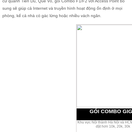
cư quanh Tiên Du, Quế Võ, gói Combo F1/F2 với Access Point bổ
sung sẽ giúp cả Internet và truyền hình hoạt động ổn định ở mọi
phòng, kể cả nhà có gác lửng hoặc nhiều vách ngăn.
GÓI COMBO GI
Khu vực Nội thành Hà Nội và HCM
đặt hơn 10k, 20k, 30k