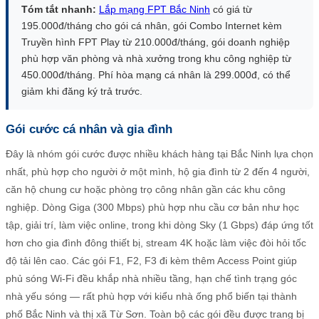
Tóm tắt nhanh:
Lắp mạng FPT Bắc Ninh
có giá từ
195.000đ/tháng cho gói cá nhân, gói Combo Internet kèm
Truyền hình FPT Play từ 210.000đ/tháng, gói doanh nghiệp
phù hợp văn phòng và nhà xưởng trong khu công nghiệp từ
450.000đ/tháng. Phí hòa mạng cá nhân là 299.000đ, có thể
giảm khi đăng ký trả trước.
Gói cước cá nhân và gia đình
Đây là nhóm gói cước được nhiều khách hàng tại Bắc Ninh lựa chọn
nhất, phù hợp cho người ở một mình, hộ gia đình từ 2 đến 4 người,
căn hộ chung cư hoặc phòng trọ công nhân gần các khu công
nghiệp. Dòng Giga (300 Mbps) phù hợp nhu cầu cơ bản như học
tập, giải trí, làm việc online, trong khi dòng Sky (1 Gbps) đáp ứng tốt
hơn cho gia đình đông thiết bị, stream 4K hoặc làm việc đòi hỏi tốc
độ tải lên cao. Các gói F1, F2, F3 đi kèm thêm Access Point giúp
phủ sóng Wi-Fi đều khắp nhà nhiều tầng, hạn chế tình trạng góc
nhà yếu sóng — rất phù hợp với kiểu nhà ống phổ biến tại thành
phố Bắc Ninh và thị xã Từ Sơn. Toàn bộ các gói đều được trang bị