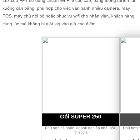
Lux của FPT sử dụng chuẩn Wi-Fi 6 cao cấp, băng thông tải lên tải
xuống cân bằng, phù hợp cho việc vận hành nhiều camera, máy
POS, máy chủ nội bộ hoặc phục vụ wifi cho nhân viên, khách hàng
cùng lúc mà không bị giật lag vào giờ cao điểm.
Gói SUPER 250
Phù hợp cá nhân, doanh nghiệp nhỏ (<50
Phù hợp c
thiết bị)