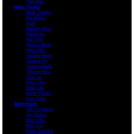
Yên Bái
Miền Trung
Bình Thuận
Đà Nẵng
Huế
Khánh Hòa
Nghệ An
Hà Tĩnh
Quảng Bình
Phú Yên
Quảng Nam
Quảng Trị
Quảng Ngãi
Thanh Hóa
Gia Lai
Phú Yên
Đăk Lăk
Ninh Thuận
Kon Tum
Miền Nam
Hồ Chí Minh
An Giang
Bạc Liêu
Bến Tre
Bình Dương