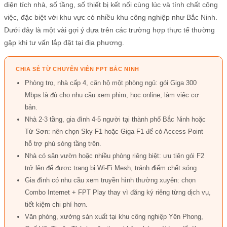
diện tích nhà, số tầng, số thiết bị kết nối cùng lúc và tính chất công
việc, đặc biệt với khu vực có nhiều khu công nghiệp như Bắc Ninh.
Dưới đây là một vài gợi ý dựa trên các trường hợp thực tế thường
gặp khi tư vấn lắp đặt tại địa phương.
CHIA SẺ TỪ CHUYÊN VIÊN FPT BẮC NINH
Phòng trọ, nhà cấp 4, căn hộ một phòng ngủ: gói Giga 300
Mbps là đủ cho nhu cầu xem phim, học online, làm việc cơ
bản.
Nhà 2-3 tầng, gia đình 4-5 người tại thành phố Bắc Ninh hoặc
Từ Sơn: nên chọn Sky F1 hoặc Giga F1 để có Access Point
hỗ trợ phủ sóng tầng trên.
Nhà có sân vườn hoặc nhiều phòng riêng biệt: ưu tiên gói F2
trở lên để được trang bị Wi-Fi Mesh, tránh điểm chết sóng.
Gia đình có nhu cầu xem truyền hình thường xuyên: chọn
Combo Internet + FPT Play thay vì đăng ký riêng từng dịch vụ,
tiết kiệm chi phí hơn.
Văn phòng, xưởng sản xuất tại khu công nghiệp Yên Phong,