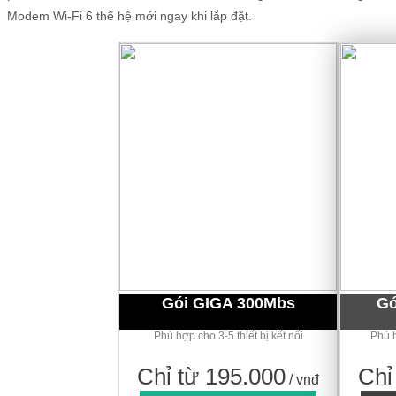
Modem Wi-Fi 6 thế hệ mới ngay khi lắp đặt.
Gói GIGA 300Mbs
Gó
Phù hợp cho 3-5 thiết bị kết nối
Phù h
Chỉ từ 195.000
Chỉ
/ vnđ