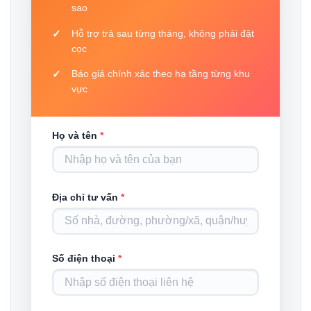
sao
Hỗ trợ trả sau từng tháng, không phải đặt
cọc
Báo giá chính xác theo hạ tầng từng khu
vực
Họ và tên
*
Địa chỉ tư vấn
*
Số điện thoại
*