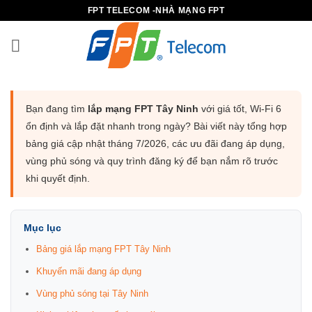
B
FPT TELECOM -NHÀ MẠNG FPT
ỏ
q
u
a
n
Bạn đang tìm
lắp mạng FPT Tây Ninh
với giá tốt, Wi-Fi 6
ộ
ổn định và lắp đặt nhanh trong ngày? Bài viết này tổng hợp
i
bảng giá cập nhật tháng 7/2026, các ưu đãi đang áp dụng,
d
vùng phủ sóng và quy trình đăng ký để bạn nắm rõ trước
u
khi quyết định.
n
g
Mục lục
Bảng giá lắp mạng FPT Tây Ninh
Khuyến mãi đang áp dụng
Vùng phủ sóng tại Tây Ninh