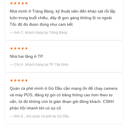
★★★★★
Nhà mình ở Trảng Bàng, kỹ thuật viên đến khảo sát rồi lắp
luôn trong buổi chiều, dây đi gọn gàng không lộ ra ngoài.
Tốc độ đo được đúng như cam kết.
— Anh T., khách hàng tại Trảng Bàng
★★★★★
Nhà hai tầng ở TP. .
— Chị H., khách hàng tại TP. Tây Ninh
★★★★★
Quán cà phê mình ở Gò Dầu cần mạng ổn để chạy camera
và máy POS, đăng ký gói có băng thông cao hơn theo tư
vấn, từ đó không còn bị gián đoạn giờ đông khách. CSKH
phản hồi nhanh khi có sự cố.
— Anh K., chủ quán cà phê tại Gò Dầu