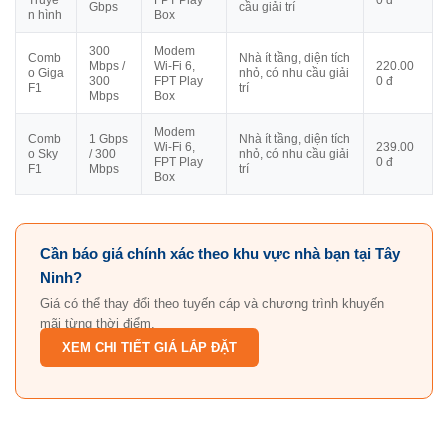
Gbps
cầu giải trí
n hình
Box
300
Modem
Comb
Nhà ít tầng, diện tích
Mbps /
Wi-Fi 6,
220.00
o Giga
nhỏ, có nhu cầu giải
300
FPT Play
0 đ
F1
trí
Mbps
Box
Modem
Comb
1 Gbps
Nhà ít tầng, diện tích
Wi-Fi 6,
239.00
o Sky
/ 300
nhỏ, có nhu cầu giải
FPT Play
0 đ
F1
Mbps
trí
Box
Cần báo giá chính xác theo khu vực nhà bạn tại Tây
Ninh?
Giá có thể thay đổi theo tuyến cáp và chương trình khuyến
mãi từng thời điểm.
XEM CHI TIẾT GIÁ LẮP ĐẶT