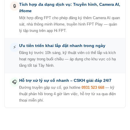
Tích hợp đa dạng dịch vụ: Truyền hình, Camera AI,
🔒
iHome
Một hợp đồng FPT cho phép đăng ký thêm Camera AI quan
sát, nhà thông minh iHome, truyền hình FPT Play — quản
lý tập trung trên app Hi FPT.
Ưu tiên triển khai lắp đặt nhanh trong ngày
⚡
Đăng ký trước 10h sáng, kỹ thuật viên có thể lắp và kích
hoạt ngay trong buổi chiều — áp dụng cho khu vực có hạ
tầng tốt tại Tây Ninh.
Hỗ trợ xử lý sự cố nhanh – CSKH giải đáp 24/7
🎧
Đường truyền gặp sự cố, gọi hotline
0931 523 668
— kỹ
thuật phản hồi trong 4 giờ làm việc, hỗ trợ từ xa qua điện
thoại miễn phí.