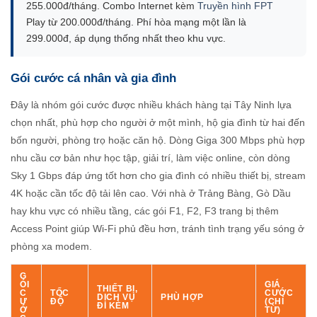
255.000đ/tháng. Combo Internet kèm
Truyền hình FPT
Play từ 200.000đ/tháng. Phí hòa mạng một lần là
299.000đ, áp dụng thống nhất theo khu vực.
Gói cước cá nhân và gia đình
Đây là nhóm gói cước được nhiều khách hàng tại Tây Ninh lựa
chọn nhất, phù hợp cho người ở một mình, hộ gia đình từ hai đến
bốn người, phòng trọ hoặc căn hộ. Dòng Giga 300 Mbps phù hợp
nhu cầu cơ bản như học tập, giải trí, làm việc online, còn dòng
Sky 1 Gbps đáp ứng tốt hơn cho gia đình có nhiều thiết bị, stream
4K hoặc cần tốc độ tải lên cao. Với nhà ở Trảng Bàng, Gò Dầu
hay khu vực có nhiều tầng, các gói F1, F2, F3 trang bị thêm
Access Point giúp Wi-Fi phủ đều hơn, tránh tình trạng yếu sóng ở
phòng xa modem.
G
ÓI
GIÁ
THIẾT BỊ,
C
TỐC
CƯỚC
DỊCH VỤ
PHÙ HỢP
Ư
ĐỘ
(CHỈ
ĐI KÈM
Ớ
TỪ)