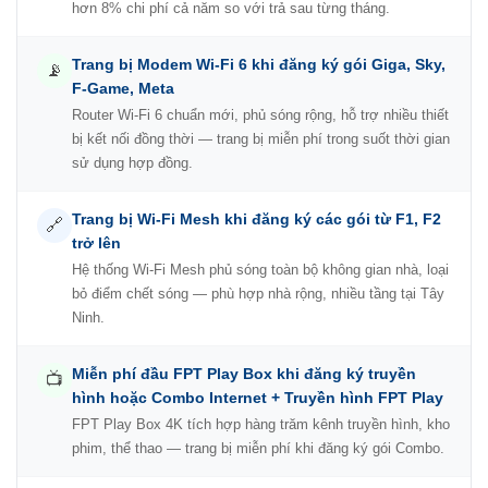
hơn 8% chi phí cả năm so với trả sau từng tháng.
Trang bị Modem Wi-Fi 6 khi đăng ký gói Giga, Sky,
📡
F-Game, Meta
Router Wi-Fi 6 chuẩn mới, phủ sóng rộng, hỗ trợ nhiều thiết
bị kết nối đồng thời — trang bị miễn phí trong suốt thời gian
sử dụng hợp đồng.
Trang bị Wi-Fi Mesh khi đăng ký các gói từ F1, F2
🔗
trở lên
Hệ thống Wi-Fi Mesh phủ sóng toàn bộ không gian nhà, loại
bỏ điểm chết sóng — phù hợp nhà rộng, nhiều tầng tại Tây
Ninh.
Miễn phí đầu FPT Play Box khi đăng ký truyền
📺
hình hoặc Combo Internet + Truyền hình FPT Play
FPT Play Box 4K tích hợp hàng trăm kênh truyền hình, kho
phim, thể thao — trang bị miễn phí khi đăng ký gói Combo.