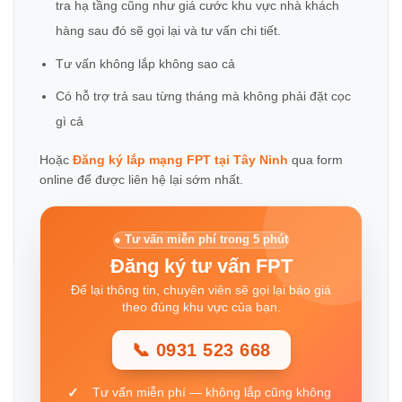
tra hạ tầng cũng như giá cước khu vực nhà khách
hàng sau đó sẽ gọi lại và tư vấn chi tiết.
Tư vấn không lắp không sao cả
Có hỗ trợ trả sau từng tháng mà không phải đặt cọc
gì cả
Hoặc
Đăng ký lắp mạng FPT tại Tây Ninh
qua form
online để được liên hệ lại sớm nhất.
● Tư vấn miễn phí trong 5 phút
Đăng ký tư vấn FPT
Để lại thông tin, chuyên viên sẽ gọi lại báo giá
theo đúng khu vực của bạn.
📞 0931 523 668
Tư vấn miễn phí — không lắp cũng không