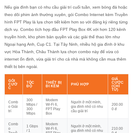
Nếu gia đình bạn có nhu cầu giải trí cuối tuần, xem bóng đá hoặc
theo dõi phim ảnh thường xuyên, gói Combo Internet kèm Truyền
hình FPT Play là lựa chọn tiết kiệm hơn so với đăng ký riêng từng
dịch vụ. Combo tích hợp đầu FPT Play Box 4K với hơn 120 kênh
truyền hình, kho phim bản quyền và các giải thể thao lớn như
Ngoại hạng Anh, Cup C1. Tại Tây Ninh, nhiều hộ gia đình ở khu
vực Hòa Thành, Châu Thành lựa chọn combo này để vừa có
internet ổn định, vừa giải trí cho cả nhà mà không cần mua thêm
thiết bị bên ngoài.
GIÁ
GÓI
TỐC
THIẾT BỊ
CƯỚC
CƯỚ
PHÙ HỢP
ĐỘ
ĐI KÈM
(CHỈ
C
TỪ)
300
Modem
Comb
Người ở một mình,
Mbps /
Wi-Fi 6,
200.00
o Giải
gia đình nhỏ có nhu
300
FPT Play
0 đ
trí
cầu giải trí
Mbps
Box
Comb
Modem
1 Gbps
Người ở một mình,
o
Wi-Fi 6,
210.00
/ 1
gia đình nhỏ có nhu
Truyề
FPT Play
0 đ