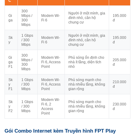
C
300
Người ở một mình, gia
Gi
Mbps /
Modem Wi-
195.000
đình nhỏ, căn hộ
ga
300
Fi 6
đ
chung cư
Mbps
1 Gbps
Người ở một mình, gia
Sk
Modem Wi-
195.000
/ 300
đình nhỏ, căn hộ
y
Fi 6
đ
Mbps
chung cư
300
Gi
Modem Wi-
Phủ sóng ổn định cho
Mbps /
205.000
ga
Fi 6, Access
nhà ít tầng, diện tích
300
đ
F1
Point
nhỏ
Mbps
Sk
1 Gbps
Modem Wi-
Phủ sóng mạnh cho
210.000
y
/ 300
Fi 6, Access
nhà nhiều tầng, không
đ
F1
Mbps
Point
gian rộng
Modem Wi-
Sk
1 Gbps
Phủ sóng mạnh cho
Fi 6, 2
230.000
y
/ 300
nhà nhiều tầng, không
Access
đ
F2
Mbps
gian rộng
Point
Gói Combo Internet kèm Truyền hình FPT Play