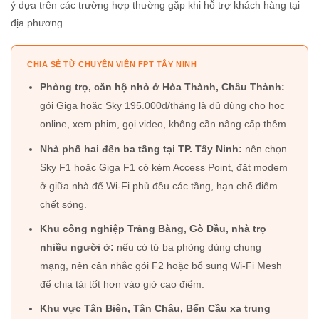
ý dựa trên các trường hợp thường gặp khi hỗ trợ khách hàng tại
địa phương.
CHIA SẺ TỪ CHUYÊN VIÊN FPT TÂY NINH
Phòng trọ, căn hộ nhỏ ở Hòa Thành, Châu Thành:
gói Giga hoặc Sky 195.000đ/tháng là đủ dùng cho học
online, xem phim, gọi video, không cần nâng cấp thêm.
Nhà phố hai đến ba tầng tại TP. Tây Ninh:
nên chọn
Sky F1 hoặc Giga F1 có kèm Access Point, đặt modem
ở giữa nhà để Wi-Fi phủ đều các tầng, hạn chế điểm
chết sóng.
Khu công nghiệp Trảng Bàng, Gò Dầu, nhà trọ
nhiều người ở:
nếu có từ ba phòng dùng chung
mạng, nên cân nhắc gói F2 hoặc bổ sung Wi-Fi Mesh
để chia tải tốt hơn vào giờ cao điểm.
Khu vực Tân Biên, Tân Châu, Bến Cầu xa trung