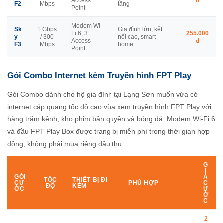
Access
đ
F2
Mbps
tầng
Point
Modem Wi-
Sk
1 Gbps
Gia đình lớn, kết
Fi 6, 3
255.000
y
/ 300
nối cao, smart
Access
đ
F3
Mbps
home
Point
Gói Combo Internet kèm Truyền hình FPT Play
Gói Combo dành cho hộ gia đình tại Lạng Sơn muốn vừa có
internet cáp quang tốc độ cao vừa xem truyền hình FPT Play với
hàng trăm kênh, kho phim bản quyền và bóng đá. Modem Wi-Fi 6
và đầu FPT Play Box được trang bị miễn phí trong thời gian hợp
đồng, không phải mua riêng đầu thu.
G
I
GÓI
Á
TỐC
THIẾT BỊ ĐI
CƯ
PHÙ HỢP
C
ĐỘ
KÈM
ỚC
Ư
Ớ
C
2