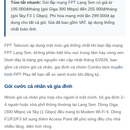
Tóm tắt nhanh:
Gói lắp
mạng FPT
Lạng Sơn có giá từ
195.000đ/tháng (gói Giga 300 Mbps) đến 255.000đ/tháng
(gói Sky F3 1 Gbps). Phí hòa mạng một lần 299.000đ áp
dụng cho tất cả gói. Giá đã bao gồm VAT, áp dụng thống
nhất toàn tỉnh.
FPT Telecom áp dụng một mức giá thống nhất khi bạn lắp mạng
FPT Lạng Sơn, không phân biệt khu vực trung tâm hay vùng ven.
Dưới đây là bảng giá nguyên văn cập nhật tháng 6/2026, bao
gồm cả nhóm gói cá nhân, gia đình và nhóm Combo kèm
truyền
hình FPT
Play để bạn dễ so sánh trước khi đăng ký.
Gói cước cá nhân và gia đình
Nhóm gói cá nhân phù hợp cho người ở một mình, hộ gia đình 2–
4 người hoặc nhà phố thông thường tại Lạng Sơn. Dòng Giga
(300 Mbps) và Sky (1 Gbps) đều trang bị Modem Wi-Fi 6. Dòng
F1/F2/F3 bổ sung thêm Access Point để phủ sóng đều cho nhà
nhiều tầng, diện tích rộng.