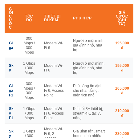
G
ÓI
GIÁ
C
TỐC
THIẾT BỊ
CƯỚC
PHÙ HỢP
Ư
ĐỘ
ĐI KÈM
(CHỈ
Ớ
TỪ)
C
300
Người ở một mình,
Gi
Mbps /
Modem Wi-
195.000
gia đình nhỏ, nhà
ga
300
Fi 6
đ
trọ
Mbps
1 Gbps
Người ở một mình,
Sk
Modem Wi-
195.000
/ 300
gia đình nhỏ, nhà
y
Fi 6
đ
Mbps
trọ
300
Gi
Modem Wi-
Phủ sóng ổn định
Mbps /
205.000
ga
Fi 6, Access
cho nhà ít tầng,
300
đ
F1
Point
diện tích nhỏ
Mbps
Sk
1 Gbps
Modem Wi-
Kết nối 8+ thiết bị,
210.000
y
/ 300
Fi 6, Access
stream 4K, tác vụ
đ
F1
Mbps
Point
nặng
Modem Wi-
Sk
1 Gbps
Gia đình lớn, smart
Fi 6, 2
230.000
y
/ 300
home, nhà nhiều