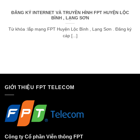
ĐĂNG KÝ INTERNET VÀ TRUYỀN HÌNH FPT HUYỆN LỘC
BÌNH , LẠNG SƠN
Từ khóa :lắp mạng FPT Huyện Lộc Bình , Lạng Sơn . Đăng ký
cáp [...]
GIỚI THIỆU FPT TELECOM
Công ty Cổ phần Viễn thông FPT