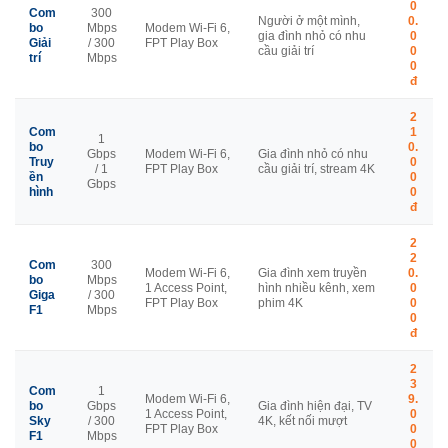
0
Com
300
Người ở một mình,
0.
bo
Mbps
Modem Wi-Fi 6,
gia đình nhỏ có nhu
0
Giải
/ 300
FPT Play Box
cầu giải trí
0
trí
Mbps
0
đ
2
Com
1
1
bo
0.
Gbps
Modem Wi-Fi 6,
Gia đình nhỏ có nhu
Truy
0
/ 1
FPT Play Box
cầu giải trí, stream 4K
ền
0
Gbps
hình
0
đ
2
2
Com
300
Modem Wi-Fi 6,
Gia đình xem truyền
0.
bo
Mbps
1 Access Point,
hình nhiều kênh, xem
0
Giga
/ 300
FPT Play Box
phim 4K
0
F1
Mbps
0
đ
2
3
Com
1
Modem Wi-Fi 6,
9.
bo
Gbps
Gia đình hiện đại, TV
1 Access Point,
0
Sky
/ 300
4K, kết nối mượt
FPT Play Box
0
F1
Mbps
0