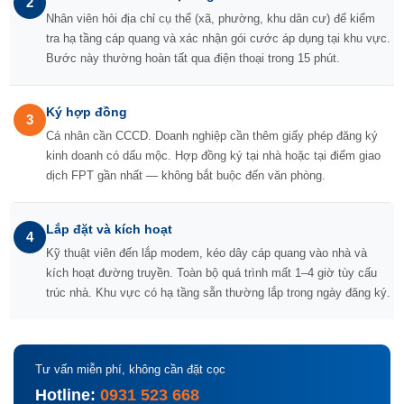
2
Nhân viên hỏi địa chỉ cụ thể (xã, phường, khu dân cư) để kiểm
tra hạ tầng cáp quang và xác nhận gói cước áp dụng tại khu vực.
Bước này thường hoàn tất qua điện thoại trong 15 phút.
Ký hợp đồng
3
Cá nhân cần CCCD. Doanh nghiệp cần thêm giấy phép đăng ký
kinh doanh có dấu mộc. Hợp đồng ký tại nhà hoặc tại điểm giao
dịch FPT gần nhất — không bắt buộc đến văn phòng.
Lắp đặt và kích hoạt
4
Kỹ thuật viên đến lắp modem, kéo dây cáp quang vào nhà và
kích hoạt đường truyền. Toàn bộ quá trình mất 1–4 giờ tùy cấu
trúc nhà. Khu vực có hạ tầng sẵn thường lắp trong ngày đăng ký.
Tư vấn miễn phí, không cần đặt cọc
Hotline:
0931 523 668