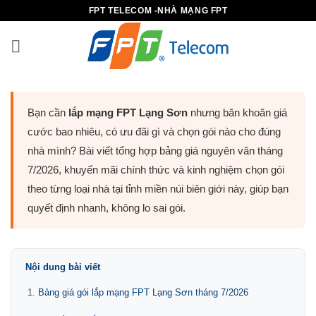
B
FPT TELECOM -NHÀ MẠNG FPT
ỏ
q
u
a
n
Bạn cần
lắp mạng FPT Lạng Sơn
nhưng băn khoăn giá
ộ
i
cước bao nhiêu, có ưu đãi gì và chọn gói nào cho đúng
d
nhà mình? Bài viết tổng hợp bảng giá nguyên văn tháng
u
7/2026, khuyến mãi chính thức và kinh nghiệm chọn gói
n
theo từng loại nhà tại tỉnh miền núi biên giới này, giúp bạn
g
quyết định nhanh, không lo sai gói.
Nội dung bài viết
Bảng giá gói lắp mạng FPT Lạng Sơn tháng 7/2026