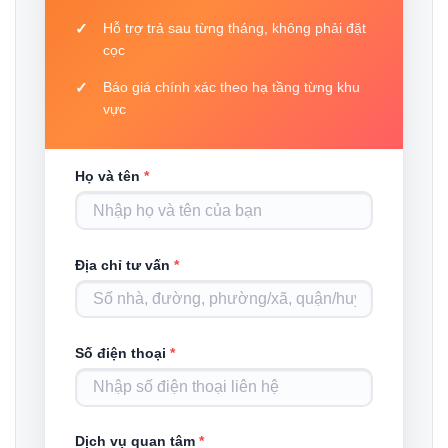
Hỗ trợ trả sau từng tháng, không phải đặt
cọc
Báo giá chính xác theo hạ tầng từng khu
vực
Họ và tên
*
Địa chỉ tư vấn
*
Số điện thoại
*
Dịch vụ quan tâm
*