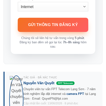
Chúng tôi sẽ liên hệ tư vấn trong vòng
5 phút
.
Đăng ký ban đêm sẽ gọi lại lúc
7h–8h sáng
hôm
sau.
TÁC GIẢ · ĐÃ XÁC THỰC
Nguyễn Văn Quyết
FPT Telecom
Chuyên viên tư vấn FPT Telecom Lạng Sơn · 7 năm
kinh nghiệm lắp đặt internet và
camera FPT
tại Lạng
Sơn · Email: QuyetPN@fpt.com
Cập nhật lần cuối: 13/06/2026 · 8 phút đọc