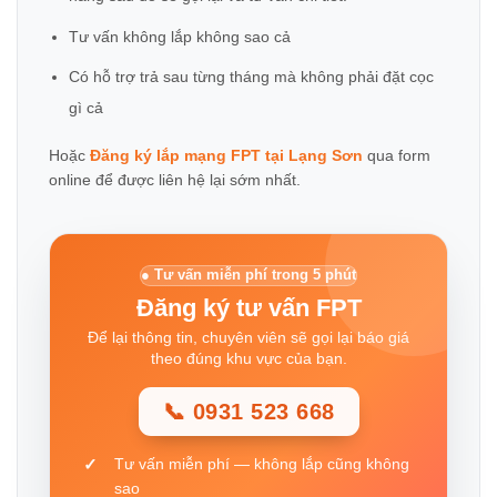
Tư vấn không lắp không sao cả
Có hỗ trợ trả sau từng tháng mà không phải đặt cọc
gì cả
Hoặc
Đăng ký lắp mạng FPT tại Lạng Sơn
qua form
online để được liên hệ lại sớm nhất.
● Tư vấn miễn phí trong 5 phút
Đăng ký tư vấn FPT
Để lại thông tin, chuyên viên sẽ gọi lại báo giá
theo đúng khu vực của bạn.
📞 0931 523 668
Tư vấn miễn phí — không lắp cũng không
sao