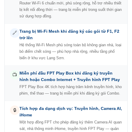
Router Wi-Fi 6 chuẩn mới, phủ sóng rộng, hỗ trợ nhiều thiết
bị kết nối đồng thời — trang bị miễn phí trong suốt thời gian
sử dụng hợp đồng.
Trang bị Wi-Fi Mesh khi đăng ký các gói từ F1, F2
🔗
trở lên
Hệ thống Wi-Fi Mesh phủ sóng toàn bộ không gian nhà, loại
bỏ điểm chết sóng — phù hợp nhà rộng, nhiều tầng phổ
biến ở khu vực Lạng Sơn.
Miễn phí đầu FPT Play Box khi đăng ký truyền
📺
hình hoặc Combo Internet + Truyền hình FPT Play
FPT Play Box 4K tích hợp hàng trăm kênh truyền hình, kho
phim, thể thao — trang bị miễn phí khi đăng ký gói Combo.
Tích hợp đa dạng dịch vụ: Truyền hình, Camera AI,
🔒
iHome
Một hợp đồng FPT cho phép đăng ký thêm Camera AI quan
sát, nhà thông minh iHome, truyền hình FPT Play — quản