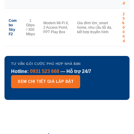
đ
2
5
Com
1
Modem Wi-Fi 6,
Gia đình lớn, smart
9.
bo
Gbps
2 Access Point,
home, nhu cầu tối đa,
0
Sky
/ 300
FPT Play Box
kết hợp truyền hình
0
F2
Mbps
0
đ
TƯ VẤN GÓI CƯỚC PHÙ HỢP NHÀ BẠN
Hotline:
0931 523 668
— Hỗ trợ 24/7
XEM CHI TIẾT GIÁ LẮP ĐẶT