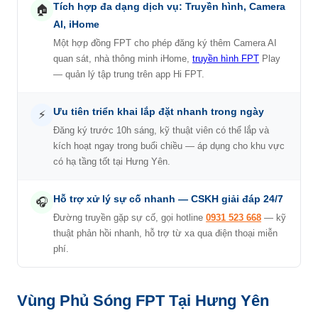
Tích hợp đa dạng dịch vụ: Truyền hình, Camera
🏠
AI, iHome
Một hợp đồng FPT cho phép đăng ký thêm Camera AI
quan sát, nhà thông minh iHome,
truyền hình FPT
Play
— quản lý tập trung trên app Hi FPT.
Ưu tiên triển khai lắp đặt nhanh trong ngày
⚡
Đăng ký trước 10h sáng, kỹ thuật viên có thể lắp và
kích hoạt ngay trong buổi chiều — áp dụng cho khu vực
có hạ tầng tốt tại Hưng Yên.
Hỗ trợ xử lý sự cố nhanh — CSKH giải đáp 24/7
🎧
Đường truyền gặp sự cố, gọi hotline
0931 523 668
— kỹ
thuật phản hồi nhanh, hỗ trợ từ xa qua điện thoại miễn
phí.
Vùng Phủ Sóng FPT Tại Hưng Yên