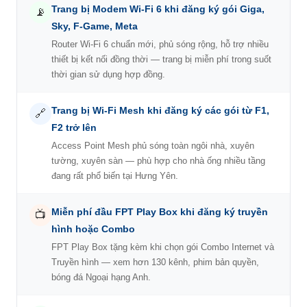
Trang bị Modem Wi-Fi 6 khi đăng ký gói Giga,
📡
Sky, F-Game, Meta
Router Wi-Fi 6 chuẩn mới, phủ sóng rộng, hỗ trợ nhiều
thiết bị kết nối đồng thời — trang bị miễn phí trong suốt
thời gian sử dụng hợp đồng.
Trang bị Wi-Fi Mesh khi đăng ký các gói từ F1,
🔗
F2 trở lên
Access Point Mesh phủ sóng toàn ngôi nhà, xuyên
tường, xuyên sàn — phù hợp cho nhà ống nhiều tầng
đang rất phổ biến tại Hưng Yên.
Miễn phí đầu FPT Play Box khi đăng ký truyền
📺
hình hoặc Combo
FPT Play Box tặng kèm khi chọn gói Combo Internet và
Truyền hình — xem hơn 130 kênh, phim bản quyền,
bóng đá Ngoại hạng Anh.