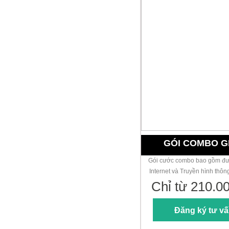
GÓI COMBO G
Gói cước combo bao gồm đư
Internet và Truyền hình thô
Chỉ từ 210.0
Đăng ký tư v