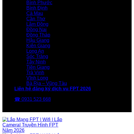
Bình Phước
Bình Định
Cà Mau
Cần Thơ
Lâm Đồng
Đồng Nai
Đồng Tháp
Hậu Giang
Kiên Giang
Long An
Sóc Trăng
Tây Ninh
Tiền Giang
Trà Vinh
Vĩnh Long
Bà Rịa – Vũng Tàu
Liên hệ đăng ký dịch vụ FPT 2026
☎ 0931 523 668
FPT Telecom -Nhà Mạng FPT