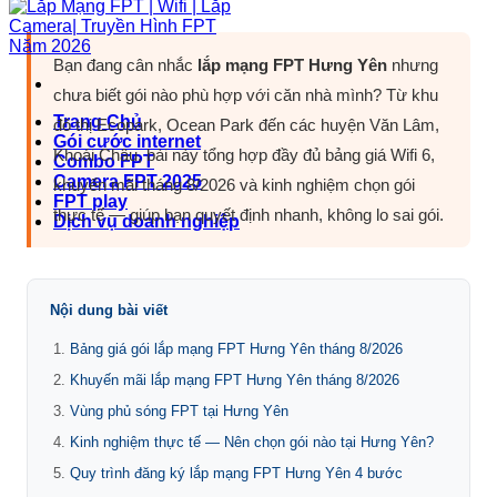
Bạn đang cân nhắc
lắp mạng FPT Hưng Yên
nhưng
chưa biết gói nào phù hợp với căn nhà mình? Từ khu
Trang Chủ
đô thị Ecopark, Ocean Park đến các huyện Văn Lâm,
Gói cước internet
Khoái Châu, bài này tổng hợp đầy đủ bảng giá Wifi 6,
Combo FPT
Camera FPT 2025
khuyến mãi tháng 8/2026 và kinh nghiệm chọn gói
FPT play
thực tế — giúp bạn quyết định nhanh, không lo sai gói.
Dịch vụ doanh nghiệp
Nội dung bài viết
Bảng giá gói lắp mạng FPT Hưng Yên tháng 8/2026
Khuyến mãi lắp mạng FPT Hưng Yên tháng 8/2026
Vùng phủ sóng FPT tại Hưng Yên
Kinh nghiệm thực tế — Nên chọn gói nào tại Hưng Yên?
Quy trình đăng ký lắp mạng FPT Hưng Yên 4 bước