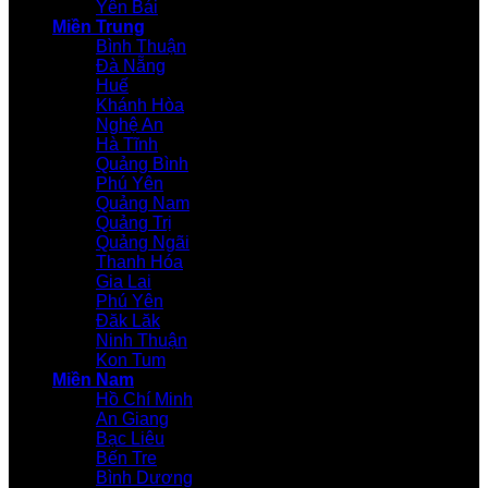
Yên Bái
Miền Trung
Bình Thuận
Đà Nẵng
Huế
Khánh Hòa
Nghệ An
Hà Tĩnh
Quảng Bình
Phú Yên
Quảng Nam
Quảng Trị
Quảng Ngãi
Thanh Hóa
Gia Lai
Phú Yên
Đăk Lăk
Ninh Thuận
Kon Tum
Miền Nam
Hồ Chí Minh
An Giang
Bạc Liêu
Bến Tre
Bình Dương