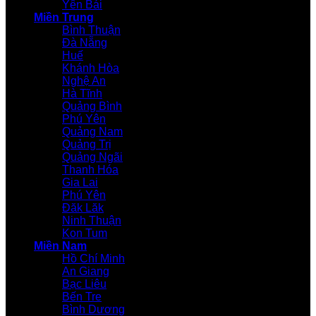
Yên Bái
Miền Trung
Bình Thuận
Đà Nẵng
Huế
Khánh Hòa
Nghệ An
Hà Tĩnh
Quảng Bình
Phú Yên
Quảng Nam
Quảng Trị
Quảng Ngãi
Thanh Hóa
Gia Lai
Phú Yên
Đăk Lăk
Ninh Thuận
Kon Tum
Miền Nam
Hồ Chí Minh
An Giang
Bạc Liêu
Bến Tre
Bình Dương