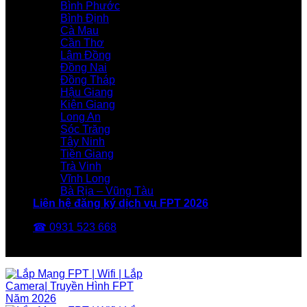
Bình Phước
Bình Định
Cà Mau
Cần Thơ
Lâm Đồng
Đồng Nai
Đồng Tháp
Hậu Giang
Kiên Giang
Long An
Sóc Trăng
Tây Ninh
Tiền Giang
Trà Vinh
Vĩnh Long
Bà Rịa – Vũng Tàu
Liên hệ đăng ký dịch vụ FPT 2026
☎ 0931 523 668
FPT Telecom -Nhà Mạng FPT