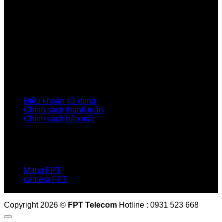
Về Chúng Tôi
Giới thiệu FPT
Liên kết Thành viên
Khách hàng Đối tác
Tuyển dụng
Tập đoàn FPT
Điều Khoản, Chính Sách
Điều khoản sử dụng
Chính sách thanh toán
Chính sách bảo mật
LIÊN HỆ
Hotline:0931 523 668
Báo hỏng :
1900 6600
Mạng FPT
camera FPT
Email: QuyetPN@fpt.com
Copyright 2026 ©
FPT Telecom
Hotline : 0931 523 668