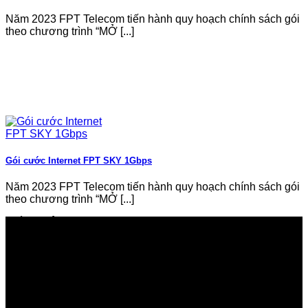
Năm 2023 FPT Telecom tiến hành quy hoạch chính sách gói
theo chương trình “MỞ [...]
Gói cước Internet FPT SKY 1Gbps
Năm 2023 FPT Telecom tiến hành quy hoạch chính sách gói
theo chương trình “MỞ [...]
GIỚI THIỆU FPT TELECOM
Công ty Cổ phần Viễn thông FPT
Tầng 9, Block A, FPT Tower 10 Phạm Văn Bạch, Cầu
Giấy, Hà Nội