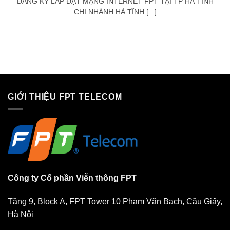
ĐĂNG KÝ LẮP ĐẶT MẠNG INTERNET FPT TẠI TP HÀ TĨNH
CHI NHÁNH HÀ TĨNH [...]
GIỚI THIỆU FPT TELECOM
Công ty Cổ phần Viễn thông FPT
Tầng 9, Block A, FPT Tower 10 Phạm Văn Bạch, Cầu Giấy,
Hà Nội