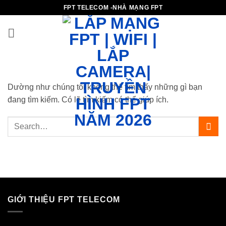
Bỏ
FPT TELECOM -NHÀ MẠNG FPT
qua
nội
dung
Dường như chúng tôi không thể tìm thấy những gì bạn
đang tìm kiếm. Có lẽ tìm kiếm có thể giúp ích.
GIỚI THIỆU FPT TELECOM