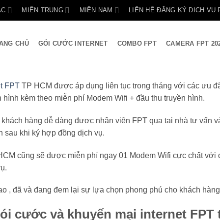
ẮC
MIỀN TRUNG
MIỀN NAM
LIÊN HỆ ĐĂNG KÝ DỊCH VỤ 
ANG CHỦ
GÓI CƯỚC INTERNET
COMBO FPT
CAMERA FPT 20
et FPT
TP HCM được áp dụng liên tục trong tháng với các ưu đãi 
 hình kèm theo miễn phí Modem Wifi + đầu thu truyền hình.
hách hàng dễ dàng được nhân viên FPT qua tại nhà tư vấn và là
h sau khi ký hợp đồng dịch vụ.
ại HCM cũng sẽ được miễn phí ngay 01 Modem Wifi cực chất với
ụ.
ao , đã và đang đem lại sự lựa chọn phong phú cho khách hàng
ói cước và khuyến mại internet FPT