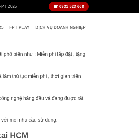
FPT 2026
☎ 0931 523 668
25
FPT PLAY
DỊCH VỤ DOANH NGHIỆP
phổ biến như : Miễn phí lắp đặt , tặng
m thủ tục miễn phí , thời gian triển
 công nghệ hàng đầu và đang được rất
 với mọi nhu cầu sử dụng.
 tại HCM