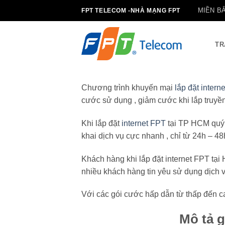
Bỏ
MIỀN B
FPT TELECOM -NHÀ MẠNG FPT
qua
nội
dung
TR
Chương trình khuyến mại
lắp đặt intern
cước sử dụng , giảm cước khi lắp truyền
Khi lắp đặt
internet FPT
tại TP HCM quý k
khai dịch vụ cực nhanh , chỉ từ 24h – 48
Khách hàng khi lắp đặt internet FPT t
nhiều khách hàng tin yêu sử dụng dịch v
Với các gói cước hấp dẫn từ thấp đến c
Mô tả g