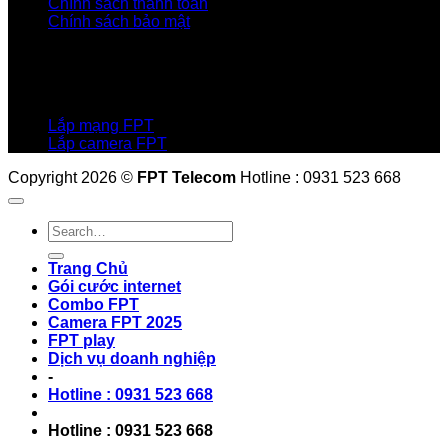
Chính sách thanh toán
Chính sách bảo mật
LIÊN HỆ
Hotline:0931 523 668
Báo hỏng :
1900 6600
Lắp mạng FPT
Lắp camera FPT
Copyright 2026 ©
FPT Telecom
Hotline : 0931 523 668
Trang Chủ
Gói cước internet
Combo FPT
Camera FPT 2025
FPT play
Dịch vụ doanh nghiệp
-
Hotline : 0931 523 668
Hotline : 0931 523 668