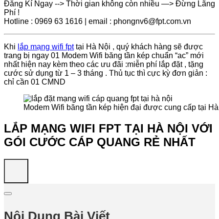
Đăng Kí Ngay --> Thời gian không còn nhiều —> Đừng Lãng
Phí !
Hotline : 0969 63 1616 | email : phongnv6@fpt.com.vn
Khi
lắp mạng wifi fpt
tại Hà Nội , quý khách hàng sẽ được
trang bị ngay 01 Modem Wifi băng tần kép chuẩn “ac” mới
nhất hiện nay kèm theo các ưu đãi :miễn phí lắp đặt , tặng
cước sử dụng từ 1 – 3 tháng . Thủ tục thì cực kỳ đơn giản :
chỉ cần 01 CMND
Modem Wifi băng tần kép hiện đại được cung cấp tại H
LẮP MẠNG WIFI FPT TẠI HÀ NỘI VỚI
GÓI CƯỚC CÁP QUANG RẺ NHẤT
Nội Dung Bài Viết