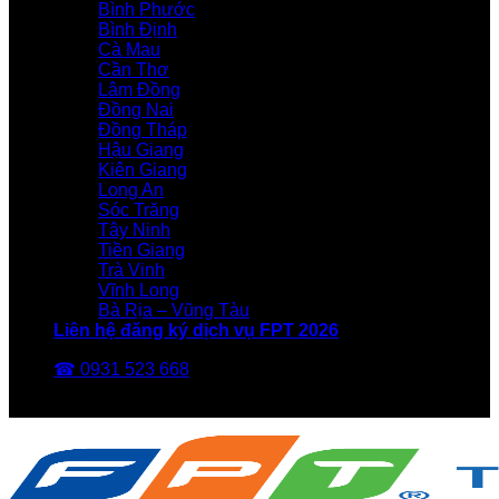
Bình Phước
Bình Định
Cà Mau
Cần Thơ
Lâm Đồng
Đồng Nai
Đồng Tháp
Hậu Giang
Kiên Giang
Long An
Sóc Trăng
Tây Ninh
Tiền Giang
Trà Vinh
Vĩnh Long
Bà Rịa – Vũng Tàu
Liên hệ đăng ký dịch vụ FPT 2026
☎ 0931 523 668
FPT Telecom -Nhà Mạng FPT