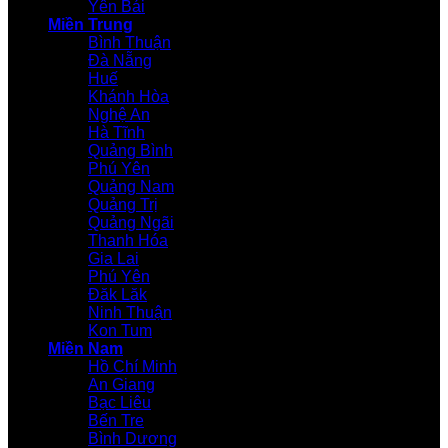
Yên Bái
Miền Trung
Bình Thuận
Đà Nẵng
Huế
Khánh Hòa
Nghệ An
Hà Tĩnh
Quảng Bình
Phú Yên
Quảng Nam
Quảng Trị
Quảng Ngãi
Thanh Hóa
Gia Lai
Phú Yên
Đăk Lăk
Ninh Thuận
Kon Tum
Miền Nam
Hồ Chí Minh
An Giang
Bạc Liêu
Bến Tre
Bình Dương