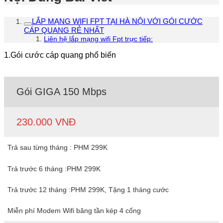
LẮP MẠNG WIFI FPT TẠI HÀ NỘI VỚI GÓI CƯỚC
CÁP QUANG RẺ NHẤT
Liên hệ lắp mạng wifi Fpt trực tiếp:
1.Gói cước cáp quang phổ biến
Gói GIGA 150 Mbps
230.000 VNĐ
Trả sau từng tháng : PHM 299K
Trả trước 6 tháng :PHM 299K
Trả trước 12 tháng :PHM 299K, Tặng 1 tháng cước
Miễn phí Modem Wifi băng tần kép 4 cổng