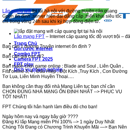
Lắp mạng wifi
fpt tại hà nội với đường truyền cáp quang
Gpon ổn định ,server hiện đại đẳng cấp ,triển khai siêu tốc
chỉ trong vòng 24h sau khi ký hợp đồng điện tử.
Lắp mạng FPT
– Internet cáp quang tốc độ vượt trội – đă
Trang Chủ
Bạn cần 1 đường Truyền internet ổn định ?
Gói cước internet
Combo FPT
Bạn cần giá cực rẻ?
Camera FPT 2025
FPT play
Bạn muốn chơi game online : Blade and Soul , Liên Quân ,
Dịch vụ doanh nghiệp
Fifa online 3, 4 , Đấu Hiệp , Đột Kích ,Truy Kích , Con Đường
Tơ Lụa, Liên Minh Huyền Thoại….
Bạn không cần thay đổi nhà Mạng Liên tục bạn chỉ cần
CHỌN ĐÚNG NHÀ MẠNG ỔN ĐỊNH NHẤT --> PHỤC VỤ
TỐT NHẤT!
FPT Chúng tôi hân hạnh làm điều đó cho bạn!
Ngày hôm nay và ngay bây giờ ????
Đăng Kí lắp Mạng miễn Phí 100% --> 1 ngày Duy Nhất
Chúng Tôi Đang có Chương Trình Khuyến Mãi —> Bạn Nên