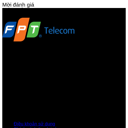
Mời đánh giá
GIỚI THIỆU FPT TELECOM
Công ty Cổ phần Viễn thông FPT
Tầng 9, Block A, FPT Tower 10 Phạm Văn Bạch, Cầu
Giấy, Hà Nội
Về Chúng Tôi
Giới thiệu FPT
Liên kết Thành viên
Khách hàng Đối tác
Tuyển dụng
Tập đoàn FPT
Điều Khoản, Chính Sách
Điều khoản sử dụng