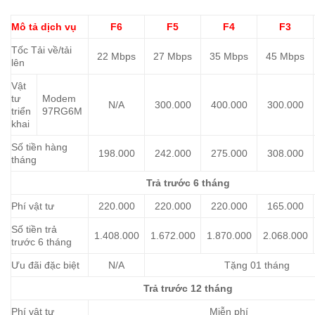
Mô tả dịch vụ
F6
F5
F4
F3
Tốc Tải về/tải
22 Mbps
27 Mbps
35 Mbps
45 Mbps
lên
Vật
tư
Modem
N/A
300.000
400.000
300.000
triển
97RG6M
khai
Số tiền hàng
198.000
242.000
275.000
308.000
tháng
Trả trước 6 tháng
Phí vật tư
220.000
220.000
220.000
165.000
Số tiền trả
1.408.000
1.672.000
1.870.000
2.068.000
trước 6 tháng
Ưu đãi đặc biệt
N/A
Tặng 01 tháng
Trả trước 12 tháng
Phí vật tư
Miễn phí