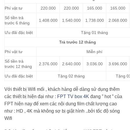
Phí vật tư
220.000
220.000
165.000
165.000
Số tiền trả
1.408.000
1.540.000
1.738.000
2.068.000
trước 6 tháng
Ưu đãi đặc biệt
Tặng 01 tháng
Trả trước 12 tháng
Phí vật tư
Miễn phí
Số tiền trả
2.376.000
2.640.000
3.036.00
3.696.000
trước 12 tháng
Ưu đãi đặc biệt
Tặng 02 tháng
Tặng 0
Với thiết bị Wifi mối , khách hàng dễ dàng sử dụng thêm
các thiết bị hiện đại như :
FPT TV box 4K
đang ” hot ” của
FPT hiện nay để xem các nội dung film chất lượng cao
như : HD , 4K mà không sợ bị giật hình ..bởi tốc độ sóng
Wifi