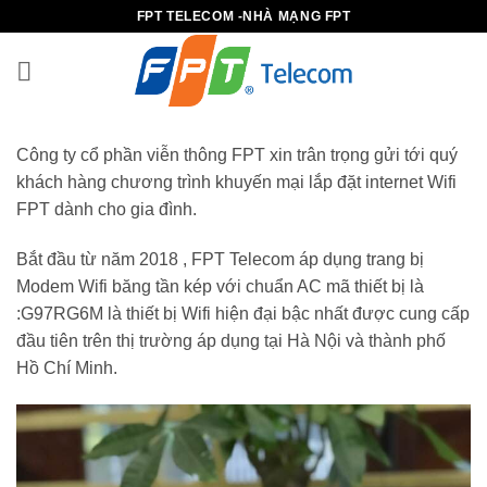
Bỏ
FPT TELECOM -NHÀ MẠNG FPT
qua
nội
dung
Công ty cổ phần viễn thông FPT xin trân trọng gửi tới quý
khách hàng chương trình khuyến mại lắp đặt internet Wifi
FPT dành cho gia đình.
Bắt đầu từ năm 2018 , FPT Telecom áp dụng trang bị
Modem Wifi băng tần kép với chuẩn AC mã thiết bị là
:G97RG6M là thiết bị Wifi hiện đại bậc nhất được cung cấp
đầu tiên trên thị trường áp dụng tại Hà Nội và thành phố
Hồ Chí Minh.