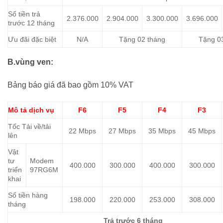
Số tiền trả
2.376.000
2.904.000
3.300.000
3.696.000
trước 12 tháng
Ưu đãi đặc biệt
N/A
Tặng 02 tháng
Tặng 0
B.vùng ven:
Bảng báo giá đã bao gồm 10% VAT
Mô tả dịch vụ
F6
F5
F4
F3
Tốc Tải về/tải
22 Mbps
27 Mbps
35 Mbps
45 Mbps
lên
Vật
tư
Modem
400.000
300.000
400.000
300.000
triển
97RG6M
khai
Số tiền hàng
198.000
220.000
253.000
308.000
tháng
Trả trước 6 tháng