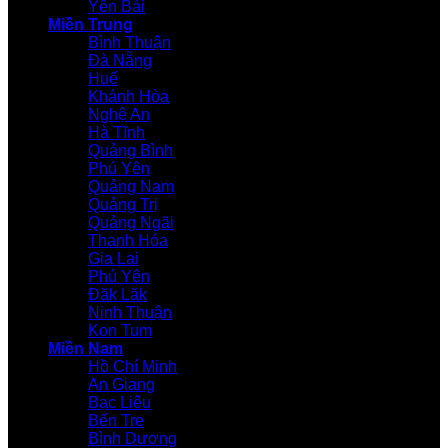
Yên Bái
Miền Trung
Bình Thuận
Đà Nẵng
Huế
Khánh Hòa
Nghệ An
Hà Tĩnh
Quảng Bình
Phú Yên
Quảng Nam
Quảng Trị
Quảng Ngãi
Thanh Hóa
Gia Lai
Phú Yên
Đăk Lăk
Ninh Thuận
Kon Tum
Miền Nam
Hồ Chí Minh
An Giang
Bạc Liêu
Bến Tre
Bình Dương