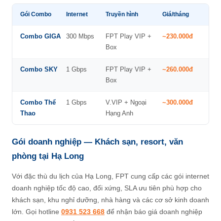
Gói Combo
Internet
Truyền hình
Giá/tháng
Combo GIGA
300 Mbps
FPT Play VIP +
~230.000đ
Box
Combo SKY
1 Gbps
FPT Play VIP +
~260.000đ
Box
Combo Thể
1 Gbps
V.VIP + Ngoại
~300.000đ
Thao
Hạng Anh
Gói doanh nghiệp — Khách sạn, resort, văn
phòng tại Hạ Long
Với đặc thù du lịch của Hạ Long, FPT cung cấp các gói internet
doanh nghiệp tốc độ cao, đối xứng, SLA ưu tiên phù hợp cho
khách sạn, khu nghỉ dưỡng, nhà hàng và các cơ sở kinh doanh
lớn. Gọi hotline
0931 523 668
để nhận báo giá doanh nghiệp