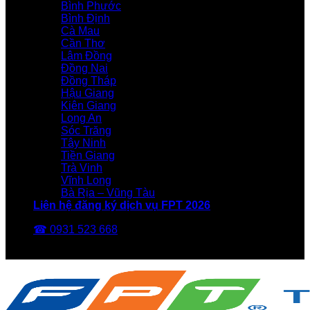
Bình Phước
Bình Định
Cà Mau
Cần Thơ
Lâm Đồng
Đồng Nai
Đồng Tháp
Hậu Giang
Kiên Giang
Long An
Sóc Trăng
Tây Ninh
Tiền Giang
Trà Vinh
Vĩnh Long
Bà Rịa – Vũng Tàu
Liên hệ đăng ký dịch vụ FPT 2026
☎ 0931 523 668
FPT Telecom -Nhà Mạng FPT