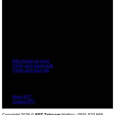
Tầng 9, Block A, FPT Tower 10 Phạm Văn Bạch, Cầu
Giấy, Hà Nội
Về Chúng Tôi
Giới thiệu FPT
Liên kết Thành viên
Khách hàng Đối tác
Tuyển dụng
Tập đoàn FPT
Điều Khoản, Chính Sách
Điều khoản sử dụng
Chính sách thanh toán
Chính sách bảo mật
LIÊN HỆ
Hotline:0931 523 668
Báo hỏng :
1900 6600
Mạng FPT
camera FPT
Email: QuyetPN@fpt.com
Copyright 2026 ©
FPT Telecom
Hotline : 0931 523 668