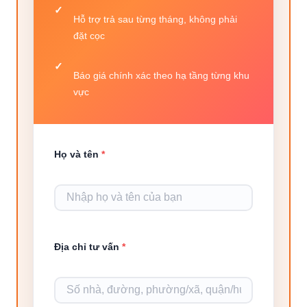
Hỗ trợ trả sau từng tháng, không phải
đặt cọc
Báo giá chính xác theo hạ tầng từng khu
vực
Họ và tên
*
Địa chỉ tư vấn
*