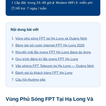
⚡ Lắp đặt: trong 24–48 giờ
📡 Modem WiFi 6: miễn phí
🕐 Hỗ trợ: 7 ngày / tuần
Nội dung bài viết
Vùng phủ sóng FPT tại Hạ Long và Quảng Ninh
Bảng giá gói cước internet FPT Hạ Long 2026
Khuyến mãi lắp mạng FPT Hạ Long đang áp dụng
Quy trình đăng ký lắp mạng FPT Hạ Long
Văn phòng FPT Telecom tại Hạ Long — Quảng Ninh
Đánh giá từ khách hàng FPT Hạ Long
Câu hỏi thường gặp
Vùng Phủ Sóng FPT Tại Hạ Long Và