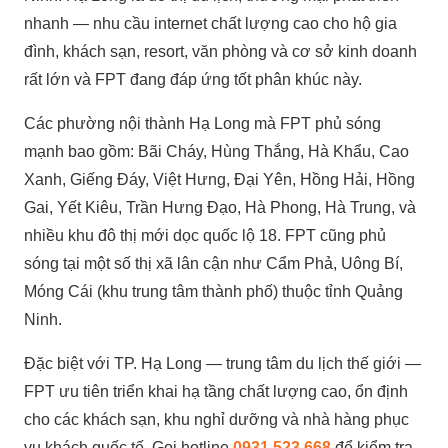
nhanh — nhu cầu internet chất lượng cao cho hộ gia
đình, khách sạn, resort, văn phòng và cơ sở kinh doanh
rất lớn và FPT đang đáp ứng tốt phân khúc này.
Các phường nội thành Hạ Long mà FPT phủ sóng
mạnh bao gồm: Bãi Cháy, Hùng Thắng, Hà Khẩu, Cao
Xanh, Giếng Đáy, Việt Hưng, Đại Yên, Hồng Hải, Hồng
Gai, Yết Kiêu, Trần Hưng Đạo, Hà Phong, Hà Trung, và
nhiều khu đô thị mới dọc quốc lộ 18. FPT cũng phủ
sóng tại một số thị xã lân cận như Cẩm Phả, Uông Bí,
Móng Cái (khu trung tâm thành phố) thuộc tỉnh Quảng
Ninh.
Đặc biệt với TP. Hạ Long — trung tâm du lịch thế giới —
FPT ưu tiên triển khai hạ tầng chất lượng cao, ổn định
cho các khách sạn, khu nghỉ dưỡng và nhà hàng phục
vụ khách quốc tế. Gọi hotline
0931 523 668
để kiểm tra