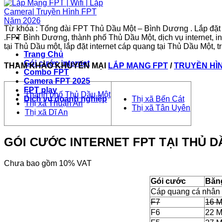
Từ khóa : Tổng đài FPT Thủ Dầu Một – Bình Dương . Lắp đặt
.FPT Bình Dương, thành phố Thủ Dầu Một, dịch vụ internet, in
tại Thủ Dầu một, lắp đặt internet cáp quang tại Thủ Dầu Một,
Trang Chủ
Gói cước internet
THAM KHẢO KHUYẾN MẠI
LẮP MẠNG FPT
/
TRUYỀN HÌ
Combo FPT
Camera FPT 2025
FPT play
Thành phố Thủ Dầu Một
Thị xã Bến Cát
Dịch vụ doanh nghiệp
Thị xã Thuận An
Thị xã Tân Uyên
Thị xã Dĩ An
GÓI CƯỚC INTERNET FPT TẠI THỦ 
Chưa bao gồm 10% VAT
Gói cước
Băn
Cáp quang cá nhân /
F7
16 
F6
22 