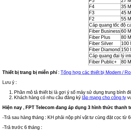
F5
27 
F4
35 
F3
45 
F2
55 
Cáp quang tốc độ ca
Fiber Business
60 
Fiber Plus
80 
Fiber Silver
100
Fiber Diamond
150
Cáp quang đại lý in
Fiber Public+
80 
Thiết bị trang bị miễn phí
:
Tổng hợp các thiết bị Modem / R
Lưu ý :
Phần mô tả thiết bị là gợi ý số máy sử dụng trung bình
Khách hàng có nhu cầu đăng ký
lắp mạng cho công ty
vu
Hiện nay , FPT Telecom đang áp dụng 3 hình thức thanh t
-Trả sau hàng tháng : KH phải nộp phí vật tư cùng đặt cọc từ
-Trả trước 6 tháng :