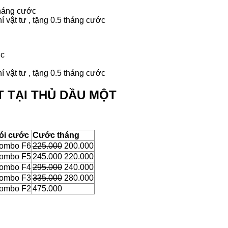
 tháng cước
hí vật tư , tặng 0.5 tháng cước
ớc
hí vật tư , tặng 0.5 tháng cước
 TẠI THỦ DẦU MỘT
ói cước
Cước tháng
ombo F6
225.000
200.000
ombo F5
245.000
220.000
ombo F4
295.000
240.000
ombo F3
335.000
280.000
ombo F2
475.000