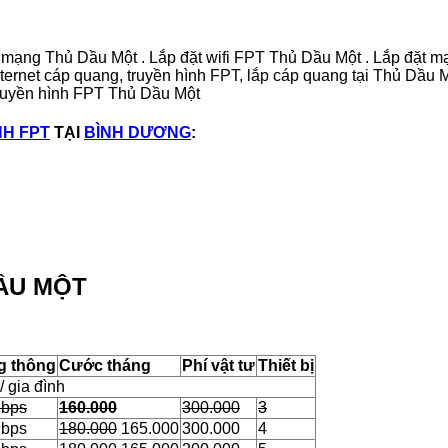
 mạng Thủ Dầu Một . Lắp đặt wifi FPT Thủ Dầu Một . Lắp đặt 
ternet cáp quang, truyền hình FPT, lắp cáp quang tại Thủ Dầu M
 truyền hình FPT Thủ Dầu Một
NH FPT
TẠI
BÌNH DƯƠNG
:
DẦU MỘT
g thông
Cước tháng
Phí vật tư
Thiết bị
 gia đình
Mbps
160.000
300.000
3
Mbps
180.000
165.000
300.000
4