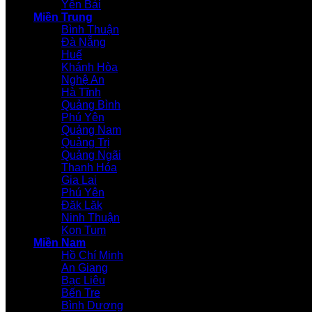
Yên Bái
Miền Trung
Bình Thuận
Đà Nẵng
Huế
Khánh Hòa
Nghệ An
Hà Tĩnh
Quảng Bình
Phú Yên
Quảng Nam
Quảng Trị
Quảng Ngãi
Thanh Hóa
Gia Lai
Phú Yên
Đăk Lăk
Ninh Thuận
Kon Tum
Miền Nam
Hồ Chí Minh
An Giang
Bạc Liêu
Bến Tre
Bình Dương