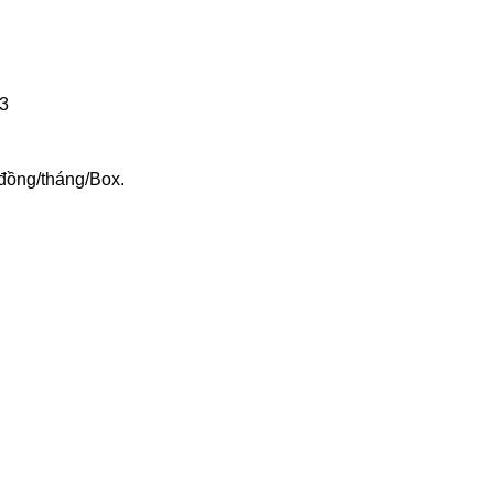
13
ồng/tháng/Box.