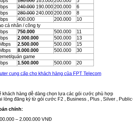
Mbps
180.000
165.000
200.000
5
Mbps
240.000
190.000
200.000
6
Mbps
280.000
240.000
200.000
8
Mbps
400.000
200.000
10
o cá nhân / công ty
Mbps
750.000
500.000
11
Mbps
2.000.000
500.000
13
 Mbps
2.500.000
500.000
15
 Mbps
8.000.000
500.000
30
ternet/quán game
Mbps
1.500.000
500.000
20
outer cung cấp cho khách hàng của FPT Telecom
 để khách hàng dễ dàng chọn lựa các gói cước phù hợp
i lòng đăng ký từ gói cước F2 , Business , Plus , Silver , Publi
oán chính:
 600.000 – 2.000.000 VNĐ