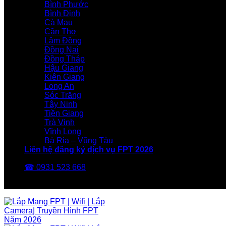
Bình Phước
Bình Định
Cà Mau
Cần Thơ
Lâm Đồng
Đồng Nai
Đồng Tháp
Hậu Giang
Kiên Giang
Long An
Sóc Trăng
Tây Ninh
Tiền Giang
Trà Vinh
Vĩnh Long
Bà Rịa – Vũng Tàu
Liên hệ đăng ký dịch vụ FPT 2026
☎ 0931 523 668
FPT Telecom -Nhà Mạng FPT