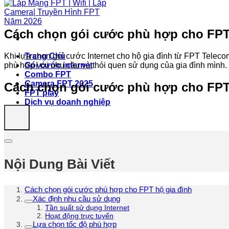
Cách chọn gói cước phù hợp cho FPT
Khi lựa chọn gói cước Internet cho hộ gia đình từ FPT Telec
Trang Chủ
phù hợp với nhu cầu và thói quen sử dụng của gia đình mình.
Gói cước internet
Combo FPT
Camera FPT 2025
Cách chọn gói cước phù hợp cho FPT
FPT play
Dịch vụ doanh nghiệp
Nội Dung Bài Viết
Cách chọn gói cước phù hợp cho FPT hộ gia đình
Xác định nhu cầu sử dụng
Tần suất sử dụng Internet
Hoạt động trực tuyến
Lựa chọn tốc độ phù hợp