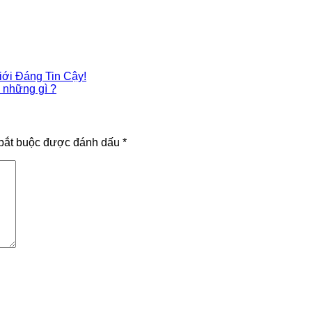
iới Đáng Tin Cậy!
 những gì ?
bắt buộc được đánh dấu
*