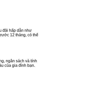
ưu đãi hấp dẫn như
trước 12 tháng, có thể
g, ngân sách và tính
u của gia đình bạn.