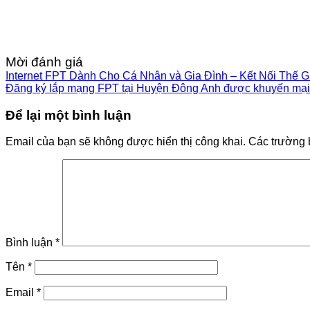
Mời đánh giá
Internet FPT Dành Cho Cá Nhân và Gia Đình – Kết Nối Thế G
Đăng ký lắp mạng FPT tại Huyện Đông Anh được khuyến mại
Để lại một bình luận
Email của bạn sẽ không được hiển thị công khai.
Các trường 
Bình luận
*
Tên
*
Email
*