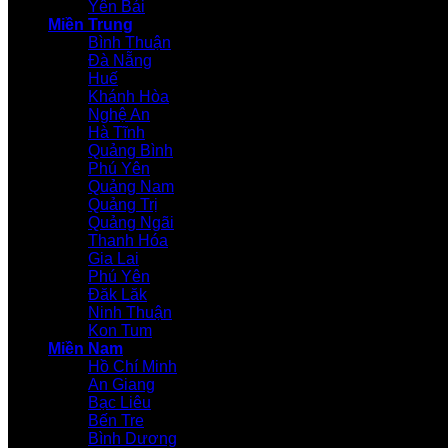
Yên Bái
Miền Trung
Bình Thuận
Đà Nẵng
Huế
Khánh Hòa
Nghệ An
Hà Tĩnh
Quảng Bình
Phú Yên
Quảng Nam
Quảng Trị
Quảng Ngãi
Thanh Hóa
Gia Lai
Phú Yên
Đăk Lăk
Ninh Thuận
Kon Tum
Miền Nam
Hồ Chí Minh
An Giang
Bạc Liêu
Bến Tre
Bình Dương