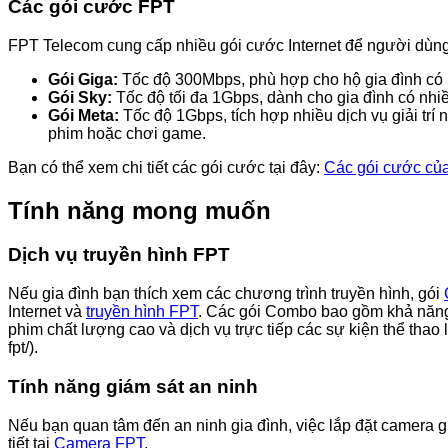
Các gói cước FPT
FPT Telecom cung cấp nhiều gói cước Internet để người dùng 
Gói Giga:
Tốc độ 300Mbps, phù hợp cho hộ gia đình có 
Gói Sky:
Tốc độ tối đa 1Gbps, dành cho gia đình có nhiều
Gói Meta:
Tốc độ 1Gbps, tích hợp nhiều dịch vụ giải trí
phim hoặc chơi game.
Bạn có thể xem chi tiết các gói cước tại đây:
Các gói cước của
Tính năng mong muốn
Dịch vụ truyền hình FPT
Nếu gia đình bạn thích xem các chương trình truyền hình, gói
Internet và
truyền hình FPT
. Các gói Combo bao gồm khả năng 
phim chất lượng cao và dịch vụ trực tiếp các sự kiện thể thao
fpt/).
Tính năng giám sát an ninh
Nếu bạn quan tâm đến an ninh gia đình, việc lắp đặt camera gi
tiết tại
Camera FPT
.