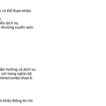
 có thể tham khảo:
.
iều dịch vụ.
ình thường xuyên xem
 tận hưởng cả dịch vụ
 với hàng nghìn bộ
online/combo-thao-k-
m khảo thông tin chi