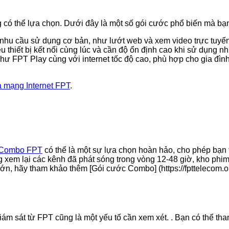
có thể lựa chọn. Dưới đây là một số gói cước phổ biến mà bạn
nhu cầu sử dụng cơ bản, như lướt web và xem video trực tuyến
 thiết bị kết nối cùng lúc và cần độ ổn định cao khi sử dụng nh
 như FPT Play cùng với internet tốc độ cao, phù hợp cho gia đ
 mạng Internet FPT
.
Combo FPT
có thể là một sự lựa chọn hoàn hảo, cho phép bạn
xem lại các kênh đã phát sóng trong vòng 12-48 giờ, kho phim
 lớn, hãy tham khảo thêm [Gói cước Combo] (https://fpttelecom.
ám sát từ FPT cũng là một yếu tố cần xem xét. . Bạn có thể tha