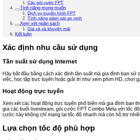
Các gói cước FPT
Tính năng mong muốn
Dịch vụ truyền hình FPT
Tính năng giám sát an ninh
Xem xét ngân sách
Giá cả và khuyến mãi
Kết luận
Xác định nhu cầu sử dụng
Tần suất sử dụng Internet
Hãy bắt đầu bằng cách xác định tần suất mà gia đình bạn sử d
việc, học tập trực tuyến hoặc giải trí như xem phim HD, chơi
Hoạt động trực tuyến
Xem xét các hoạt động trực tuyến phổ biến mà gia đình bạn 
gia các buổi livestream, gói cước FPT Combo Meta với tốc độ
cước này không chỉ mang lại tốc độ nhanh mà còn hỗ trợ nhiều
Lựa chọn tốc độ phù hợp