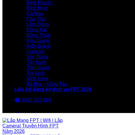
Bình Phước
Bình Định
Cà Mau
Cần Thơ
Lâm Đồng
Đồng Nai
Đồng Tháp
Hậu Giang
Kiên Giang
Long An
Sóc Trăng
Tây Ninh
Tiền Giang
Trà Vinh
Vĩnh Long
Bà Rịa – Vũng Tàu
Liên hệ đăng ký dịch vụ FPT 2026
☎ 0931 523 668
FPT Telecom -Nhà Mạng FPT