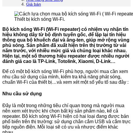
Giá bán
Thiết bị kích sóng Wi-Fi.
Bộ kích sóng Wi-Fi (Wi-Fi repeater) có nhiệm vụ nhận tín
hiệu không dây từ bộ định tuyến gốc, để lặp lại tín hiệu
thông qua bộ khuếch đại và ăng-ten, giúp mở rộng vùng
phủ sóng. Sản phẩm đã xuất hiện trên thị trường từ vài
năm trước, với nhiều mức giá và chủng loại khác nhau.
Hiện tại, một số thương hiệu repeater được nhiều người
đánh giá cao là TP-Link, Totolink, Xiaomi, D-Link…
Để có một bộ kích sóng Wi-Fi phù hợp, người mua cần xem
nhu cầu sử dụng của mình, kiểm tra khả năng phát sóng,
chuẩn Wi-Fi của thiết bị…và xem xét một số yếu tố sau đây :
Nhu cầu sử dụng
Đây là một trong những tiêu chí quan trọng mà người mua
nên xem xét trước khi chọn bất kỳ sản phẩm nào, kể cả
repeater. Bộ kích sóng Wi-Fi hiện có hai loại đang được bán
phổ biến trên thị trường: sử dụng chân cắm USB và cắm trực
tiếp nguồn điện. Mỗi loại sẽ có ưu và nhược điểm khác
nhau.