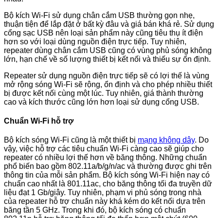
Bộ kích Wi-Fi sử dụng chân cắm USB thường gọn nhẹ,
thuận tiện để lắp đặt ở bất kỳ đâu và giá bán khá rẻ. Sử dụng
cổng sạc USB nên loại sản phẩm này cũng tiêu thụ ít điện
hơn so với loại dùng nguồn điện trực tiếp. Tuy nhiên,
repeater dùng chân cắm USB cũng có vùng phủ sóng không
lớn, hạn chế về số lượng thiết bị kết nối và thiếu sự ổn định.
Repeater sử dụng nguồn điện trực tiếp sẽ có lợi thế là vùng
mở rộng sóng Wi-Fi sẽ rộng, ổn định và cho phép nhiều thiết
bị được kết nối cùng một lúc. Tuy nhiên, giá thành thường
cao và kích thước cũng lớn hơn loại sử dụng cổng USB.
Chuẩn Wi-Fi hỗ trợ
Bộ kích sóng Wi-Fi cũng là một thiết bị
mạng không dây
. Do
vậy, việc hỗ trợ các tiêu chuẩn Wi-Fi càng cao sẽ giúp cho
repeater có nhiều lợi thế hơn về băng thông. Những chuẩn
phổ biến bao gồm 802.11a/b/g/n/ac và thường được ghi trên
thông tin của mỗi sản phẩm. Bộ kích sóng Wi-Fi hiện nay có
chuẩn cao nhất là 801.11ac, cho băng thông tối đa truyền dữ
liệu đạt 1 Gb/giây. Tuy nhiên, phạm vi phủ sóng trong nhà
của repeater hỗ trợ chuẩn này khá kém do kết nối dựa trên
băng tần 5 GHz. Trong khi đó, bộ kích sóng có chuẩn