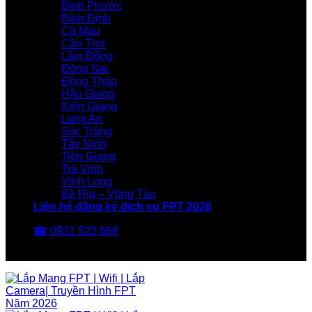
Bình Phước
Bình Định
Cà Mau
Cần Thơ
Lâm Đồng
Đồng Nai
Đồng Tháp
Hậu Giang
Kiên Giang
Long An
Sóc Trăng
Tây Ninh
Tiền Giang
Trà Vinh
Vĩnh Long
Bà Rịa – Vũng Tàu
Liên hệ đăng ký dịch vụ FPT 2026
☎ 0931 523 668
FPT Telecom -Nhà Mạng FPT