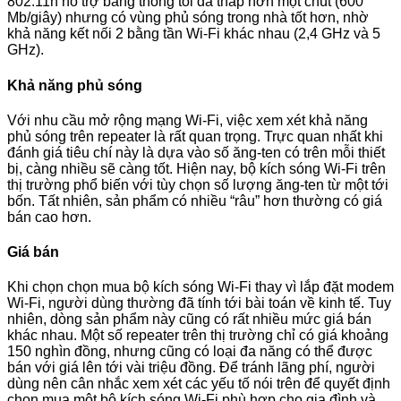
802.11n hỗ trợ băng thông tối đa thấp hơn một chút (600
Mb/giây) nhưng có vùng phủ sóng trong nhà tốt hơn, nhờ
khả năng kết nối 2 bằng tần Wi-Fi khác nhau (2,4 GHz và 5
GHz).
Khả năng phủ sóng
Với nhu cầu mở rộng mạng Wi-Fi, việc xem xét khả năng
phủ sóng trên repeater là rất quan trọng. Trực quan nhất khi
đánh giá tiêu chí này là dựa vào số ăng-ten có trên mỗi thiết
bị, càng nhiều sẽ càng tốt. Hiện nay, bộ kích sóng Wi-Fi trên
thị trường phổ biến với tùy chọn số lượng ăng-ten từ một tới
bốn. Tất nhiên, sản phẩm có nhiều “râu” hơn thường có giá
bán cao hơn.
Giá bán
Khi chọn chọn mua bộ kích sóng Wi-Fi thay vì lắp đặt modem
Wi-Fi, người dùng thường đã tính tới bài toán về kinh tế. Tuy
nhiên, dòng sản phẩm này cũng có rất nhiều mức giá bán
khác nhau. Một số repeater trên thị trường chỉ có giá khoảng
150 nghìn đồng, nhưng cũng có loại đa năng có thể được
bán với giá lên tới vài triệu đồng. Để tránh lãng phí, người
dùng nên cân nhắc xem xét các yếu tố nói trên để quyết định
chọn mua một bộ kích sóng Wi-Fi phù hợp cho gia đình và