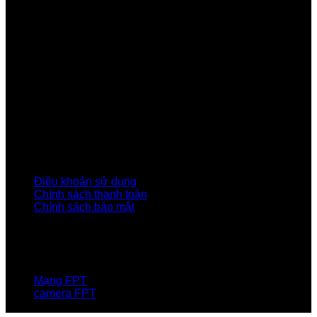
Tầng 9, Block A, FPT Tower 10 Phạm Văn Bạch, Cầu
Giấy, Hà Nội
Về Chúng Tôi
Giới thiệu FPT
Liên kết Thành viên
Khách hàng Đối tác
Tuyển dụng
Tập đoàn FPT
Điều Khoản, Chính Sách
Điều khoản sử dụng
Chính sách thanh toán
Chính sách bảo mật
LIÊN HỆ
Hotline:0931 523 668
Báo hỏng :
1900 6600
Mạng FPT
camera FPT
Email: QuyetPN@fpt.com