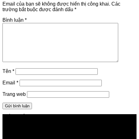
Email của bạn sẽ không được hiển thị công khai.
Các
trường bắt buộc được đánh dấu
*
Bình luận
*
Tên
*
Email
*
Trang web
GIỚI THIỆU FPT TELECOM
Công ty Cổ phần Viễn thông FPT