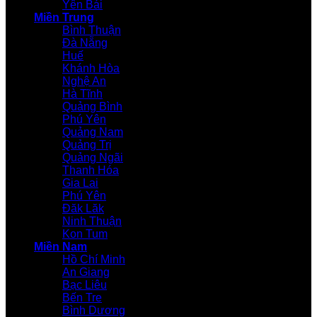
Yên Bái
Miền Trung
Bình Thuận
Đà Nẵng
Huế
Khánh Hòa
Nghệ An
Hà Tĩnh
Quảng Bình
Phú Yên
Quảng Nam
Quảng Trị
Quảng Ngãi
Thanh Hóa
Gia Lai
Phú Yên
Đăk Lăk
Ninh Thuận
Kon Tum
Miền Nam
Hồ Chí Minh
An Giang
Bạc Liêu
Bến Tre
Bình Dương