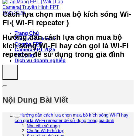
Cách lựa chọn mua bộ kích sóng Wi-
Fi ( Wi-Fi repeater )
Trang Chủ
Hướng dẫn cách lựa chọn mua bộ
Gói cước internet
kích sóng Wi-Fi hay còn gọi là Wi-Fi
Combo FPT
Camera FPT 2025
repeater để sử dụng trong gia đình
FPT play
Dịch vụ doanh nghiệp
Nội Dung Bài Viết
Hướng dẫn cách lựa chọn mua bộ kích sóng Wi-Fi hay
còn gọi là Wi-Fi repeater để sử dụng trong gia đình
Nhu cầu sử dụng
Chuẩn Wi-Fi hỗ trợ
Khả năng phủ sóng