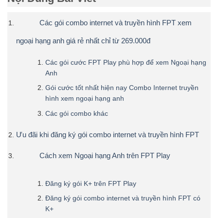
Các gói combo internet và truyền hình FPT xem
ngoại hạng anh giá rẻ nhất chỉ từ 269.000đ
Các gói cước FPT Play phù hợp để xem Ngoại hạng
Anh
Gói cước tốt nhất hiện nay Combo Internet truyền
hình xem ngoại hạng anh
Các gói combo khác
Ưu đãi khi đăng ký gói combo internet và truyền hình FPT
Cách xem Ngoại hạng Anh trên FPT Play
Đăng ký gói K+ trên FPT Play
Đăng ký gói combo internet và truyền hình FPT có
K+