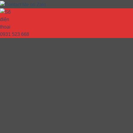
0931 523 668