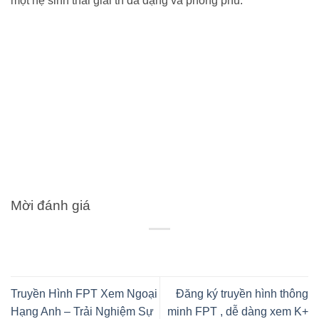
một hệ sinh thái giải trí đa dạng và phong phú.
Mời đánh giá
Truyền Hình FPT Xem Ngoại
Đăng ký truyền hình thông
Hạng Anh – Trải Nghiệm Sự
minh FPT , dễ dàng xem K+