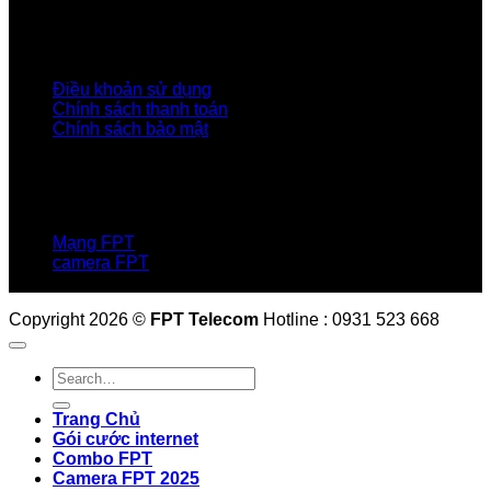
Tập đoàn FPT
Điều Khoản, Chính Sách
Điều khoản sử dụng
Chính sách thanh toán
Chính sách bảo mật
LIÊN HỆ
Hotline:0931 523 668
Báo hỏng :
1900 6600
Mạng FPT
camera FPT
Email: QuyetPN@fpt.com
Copyright 2026 ©
FPT Telecom
Hotline : 0931 523 668
Trang Chủ
Gói cước internet
Combo FPT
Camera FPT 2025