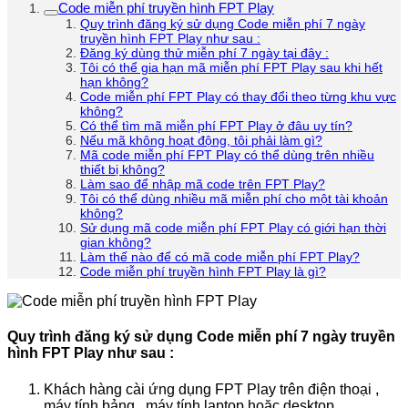
Code miễn phí truyền hình FPT Play
Quy trình đăng ký sử dụng Code miễn phí 7 ngày
truyền hình FPT Play như sau :
Đăng ký dùng thử miễn phí 7 ngày tại đây :
Tôi có thể gia hạn mã miễn phí FPT Play sau khi hết
hạn không?
Code miễn phí FPT Play có thay đổi theo từng khu vực
không?
Có thể tìm mã miễn phí FPT Play ở đâu uy tín?
Nếu mã không hoạt động, tôi phải làm gì?
Mã code miễn phí FPT Play có thể dùng trên nhiều
thiết bị không?
Làm sao để nhập mã code trên FPT Play?
Tôi có thể dùng nhiều mã miễn phí cho một tài khoản
không?
Sử dụng mã code miễn phí FPT Play có giới hạn thời
gian không?
Làm thế nào để có mã code miễn phí FPT Play?
Code miễn phí truyền hình FPT Play là gì?
Quy trình đăng ký sử dụng Code miễn phí 7 ngày truyền
hình FPT Play như sau :
Khách hàng cài ứng dụng FPT Play trên điện thoại ,
máy tính bảng , máy tính laptop hoặc desktop