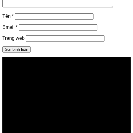
Tên
*
Email
*
Trang web
GIỚI THIỆU FPT TELECOM
Công ty Cổ phần Viễn thông FPT
Tầng 9, Block A, FPT Tower 10 Phạm Văn Bạch, Cầu
Giấy, Hà Nội
Về Chúng Tôi
Giới thiệu FPT
Liên kết Thành viên
Khách hàng Đối tác
Tuyển dụng