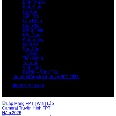
Bình Phước
Bình Định
Cà Mau
Cần Thơ
Lâm Đồng
Đồng Nai
Đồng Tháp
Hậu Giang
Kiên Giang
Long An
Sóc Trăng
Tây Ninh
Tiền Giang
Trà Vinh
Vĩnh Long
Bà Rịa – Vũng Tàu
Liên hệ đăng ký dịch vụ FPT 2026
☎ 0931 523 668
FPT Telecom -Nhà Mạng FPT