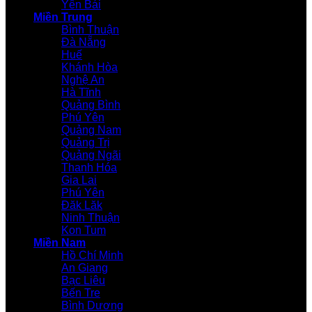
Yên Bái
Miền Trung
Bình Thuận
Đà Nẵng
Huế
Khánh Hòa
Nghệ An
Hà Tĩnh
Quảng Bình
Phú Yên
Quảng Nam
Quảng Trị
Quảng Ngãi
Thanh Hóa
Gia Lai
Phú Yên
Đăk Lăk
Ninh Thuận
Kon Tum
Miền Nam
Hồ Chí Minh
An Giang
Bạc Liêu
Bến Tre
Bình Dương