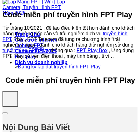
Code miễn phí truyền hình FPT Play
Từ tháng 10/2021 , để tạo điều kiện tốt hơn dành cho khách
hàng dễ dàng tiếp cận và trải nghiệm dịch vụ
truyền hình
Trang Chủ
FPT
Play , FPT Telecom đã tung ra chương trình “trải
Gói cước internet
nghiệm 7 ngày ” dành cho khách hàng thử nghiệm sử dụng
Combo FPT
truyền hình FPT Play
thông qua :
FPT Play Box
, Ứng dụng
Camera FPT 2025
FPT Play có trên điện thoại , máy tính bảng , ti vi…
FPT play
Dịch vụ doanh nghiệp
>
Đăng ký lắp đặt truyền hình FPT Play
Code miễn phí truyền hình FPT Play
Nội Dung Bài Viết