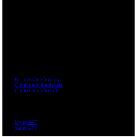
Công ty Cổ phần Viễn thông FPT
Tầng 9, Block A, FPT Tower 10 Phạm Văn Bạch, Cầu
Giấy, Hà Nội
Về Chúng Tôi
Giới thiệu FPT
Liên kết Thành viên
Khách hàng Đối tác
Tuyển dụng
Tập đoàn FPT
Điều Khoản, Chính Sách
Điều khoản sử dụng
Chính sách thanh toán
Chính sách bảo mật
LIÊN HỆ
Hotline:0931 523 668
Báo hỏng :
1900 6600
Mạng FPT
camera FPT
Email: QuyetPN@fpt.com