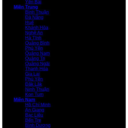
Yên Bái
Miền Trung
Bình Thuận
Đà Nẵng
Huế
Khánh Hòa
Nghệ An
Hà Tĩnh
Quảng Bình
Phú Yên
Quảng Nam
Quảng Trị
Quảng Ngãi
Thanh Hóa
Gia Lai
Phú Yên
Đăk Lăk
Ninh Thuận
Kon Tum
Miền Nam
Hồ Chí Minh
An Giang
Bạc Liêu
Bến Tre
Bình Dương