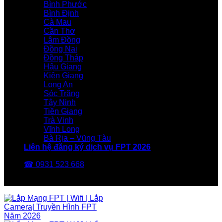
Bình Phước
Bình Định
Cà Mau
Cần Thơ
Lâm Đồng
Đồng Nai
Đồng Tháp
Hậu Giang
Kiên Giang
Long An
Sóc Trăng
Tây Ninh
Tiền Giang
Trà Vinh
Vĩnh Long
Bà Rịa – Vũng Tàu
Liên hệ đăng ký dịch vụ FPT 2026
☎ 0931 523 668
FPT Telecom -Nhà Mạng FPT