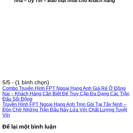
nhà – Uy Tín – Bảo mật nhất cho khách hàng
5/5 - (1 bình chọn)
Combo Truyền Hình FPT Ngoại Hạng Anh Giá Rẻ Ở Đồng
Nai – Khách Hàng Cần Biết Để Truy Cập Đa Dạng Các Trận
Đấu Sôi Động
Truyền Hình FPT Ngoại Hạng Anh Trọn Gói Tại Tây Ninh –
Đón Chờ Những Trận Đấu Nảy Lửa Với Chất Lượng Tuyệt
Vời
Để lại một bình luận