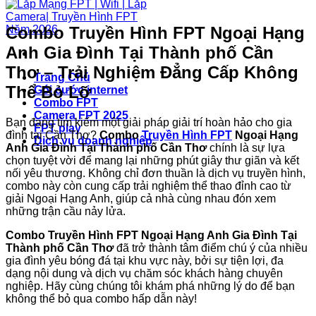
Combo Truyền Hình FPT Ngoại Hạng
Anh Gia Đình Tại Thành phố Cần
Thơ – Trải Nghiệm Đẳng Cấp Không
Trang Chủ
Thể Bỏ Lỡ
Gói cước internet
Combo FPT
Camera FPT 2025
Bạn đang tìm kiếm một giải pháp giải trí hoàn hảo cho gia
FPT play
đình tại Cần Thơ?
Combo
Truyền Hình FPT
Ngoại Hạng
Dịch vụ doanh nghiệp
Anh Gia Đình Tại Thành phố Cần Thơ
chính là sự lựa
chọn tuyệt vời để mang lại những phút giây thư giãn và kết
nối yêu thương. Không chỉ đơn thuần là dịch vụ truyền hình,
combo này còn cung cấp trải nghiệm thể thao đỉnh cao từ
giải Ngoại Hạng Anh, giúp cả nhà cùng nhau đón xem
những trận cầu nảy lửa.
Combo Truyền Hình FPT Ngoại Hạng Anh Gia Đình Tại
Thành phố Cần Thơ
đã trở thành tâm điểm chú ý của nhiều
gia đình yêu bóng đá tại khu vực này, bởi sự tiện lợi, đa
dạng nội dung và dịch vụ chăm sóc khách hàng chuyên
nghiệp. Hãy cùng chúng tôi khám phá những lý do để bạn
không thể bỏ qua combo hấp dẫn này!