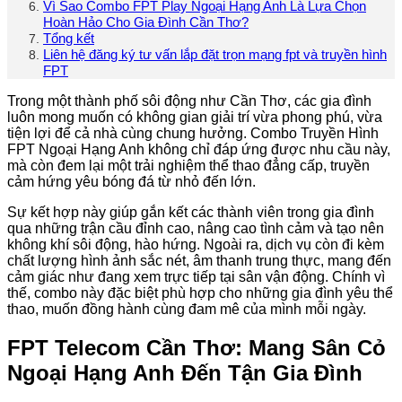
Vì Sao Combo FPT Play Ngoại Hạng Anh Là Lựa Chọn
Hoàn Hảo Cho Gia Đình Cần Thơ?
Tổng kết
Liên hệ đăng ký tư vấn lắp đặt trọn mạng fpt và truyền hình
FPT
Trong một thành phố sôi động như Cần Thơ, các gia đình
luôn mong muốn có không gian giải trí vừa phong phú, vừa
tiện lợi để cả nhà cùng chung hưởng. Combo Truyền Hình
FPT Ngoại Hạng Anh không chỉ đáp ứng được nhu cầu này,
mà còn đem lại một trải nghiệm thể thao đẳng cấp, truyền
cảm hứng yêu bóng đá từ nhỏ đến lớn.
Sự kết hợp này giúp gắn kết các thành viên trong gia đình
qua những trận cầu đỉnh cao, nâng cao tình cảm và tạo nên
không khí sôi động, hào hứng. Ngoài ra, dịch vụ còn đi kèm
chất lượng hình ảnh sắc nét, âm thanh trung thực, mang đến
cảm giác như đang xem trực tiếp tại sân vận động. Chính vì
thế, combo này đặc biệt phù hợp cho những gia đình yêu thể
thao, muốn đồng hành cùng đam mê của mình mỗi ngày.
FPT Telecom Cần Thơ: Mang Sân Cỏ
Ngoại Hạng Anh Đến Tận Gia Đình