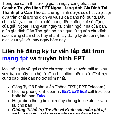
Trong bối cảnh thị trường giải trí ngày càng phát triển,
Combo Truyền Hình FPT Ngoại Hạng Anh Gia Đình Tại
Thành phố Cần Thơ
đã chứng minh được sức hút vượt trội
dựa trên chất lượng dịch vụ và sự đa dạng nội dung. Đây
chính là lựa chọn tối ưu để mang đến không khí sôi động
của giải Ngoại Hạng Anh ngay tại chính ngôi nhà của bạn,
giúp gia đình Cần Thơ gắn bó hơn qua từng trận cầu đỉnh
cao. Đừng chần chừ, hãy nhanh tay đăng ký để trải nghiệm
dịch vụ tuyệt vời này ngay hôm nay!
Liên hệ đăng ký tư vấn lắp đặt trọn
mạng fpt
và truyền hình FPT
Mọi thông tin về gói cước chương trình khuyến mãi tại khu
vực bạn ở hãy liên hệ tới địa chỉ hotline bên dưới để được
cung cấp, giải đáp hỗ trợ sớm nhất.
Công Ty Cổ Phần Viễn Thông FPT ( FPT Telecom )
Hotline phòng kinh doanh :
0931 523 668
call trực tiếp
hoặc kết bạn
Zalo
Hoặc điền thông tin dưới đây chúng tôi sẽ alo tư vấn
lại cho bạn
Chúng tôi hỗ trợ Tư vấn và Khảo sát miễn phí tại