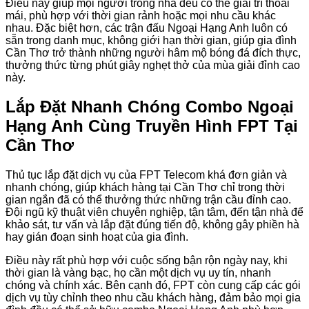
Điều này giúp mọi người trong nhà đều có thể giải trí thoải
mái, phù hợp với thời gian rảnh hoặc mọi nhu cầu khác
nhau. Đặc biệt hơn, các trận đấu Ngoại Hạng Anh luôn có
sẵn trong danh mục, không giới hạn thời gian, giúp gia đình
Cần Thơ trở thành những người hâm mộ bóng đá đích thực,
thưởng thức từng phút giây nghẹt thở của mùa giải đỉnh cao
này.
Lắp Đặt Nhanh Chóng Combo Ngoại
Hạng Anh Cùng Truyền Hình FPT Tại
Cần Thơ
Thủ tục lắp đặt dịch vụ của FPT Telecom khá đơn giản và
nhanh chóng, giúp khách hàng tại Cần Thơ chỉ trong thời
gian ngắn đã có thể thưởng thức những trận cầu đỉnh cao.
Đội ngũ kỹ thuật viên chuyên nghiệp, tận tâm, đến tận nhà để
khảo sát, tư vấn và lắp đặt đúng tiến độ, không gây phiền hà
hay gián đoạn sinh hoạt của gia đình.
Điều này rất phù hợp với cuộc sống bận rộn ngày nay, khi
thời gian là vàng bạc, họ cần một dịch vụ uy tín, nhanh
chóng và chính xác. Bên cạnh đó, FPT còn cung cấp các gói
dịch vụ tùy chỉnh theo nhu cầu khách hàng, đảm bảo mọi gia