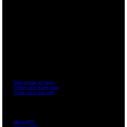
Công ty Cổ phần Viễn thông FPT
Tầng 9, Block A, FPT Tower 10 Phạm Văn Bạch, Cầu
Giấy, Hà Nội
Về Chúng Tôi
Giới thiệu FPT
Liên kết Thành viên
Khách hàng Đối tác
Tuyển dụng
Tập đoàn FPT
Điều Khoản, Chính Sách
Điều khoản sử dụng
Chính sách thanh toán
Chính sách bảo mật
LIÊN HỆ
Hotline:0931 523 668
Báo hỏng :
1900 6600
Mạng FPT