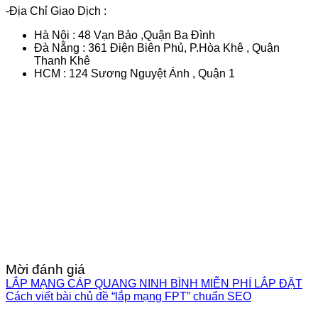
-Địa Chỉ Giao Dịch :
Hà Nội : 48 Vạn Bảo ,Quận Ba Đình
Đà Nẵng : 361 Điện Biên Phủ, P.Hòa Khê , Quận
Thanh Khê
HCM : 124 Sương Nguyệt Ánh , Quận 1
Mời đánh giá
LẮP MẠNG CÁP QUANG NINH BÌNH MIỄN PHÍ LẮP ĐẶT
Cách viết bài chủ đề “lắp mạng FPT” chuẩn SEO