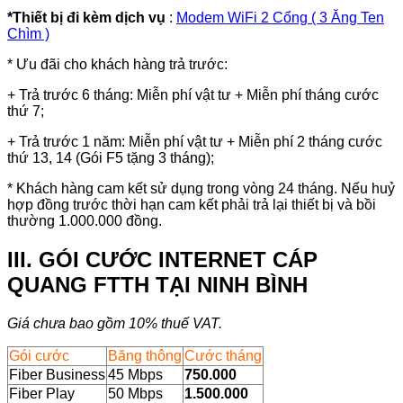
*Thiết bị đi kèm dịch vụ
:
Modem WiFi 2 Cổng ( 3 Ăng Ten
Chìm )
* Ưu đãi cho khách hàng trả trước:
+ Trả trước 6 tháng: Miễn phí vật tư + Miễn phí tháng cước
thứ 7;
+ Trả trước 1 năm: Miễn phí vật tư + Miễn phí 2 tháng cước
thứ 13, 14 (Gói F5 tặng 3 tháng);
* Khách hàng cam kết sử dụng trong vòng 24 tháng. Nếu huỷ
hợp đồng trước thời hạn cam kết phải trả lại thiết bị và bồi
thường 1.000.000 đồng.
III. GÓI CƯỚC INTERNET CÁP
QUANG FTTH TẠI NINH BÌNH
Giá chưa bao gồm 10% thuế VAT.
Gói cước
Băng thông
Cước tháng
Fiber Business
45 Mbps
750.000
Fiber Play
50 Mbps
1.500.000