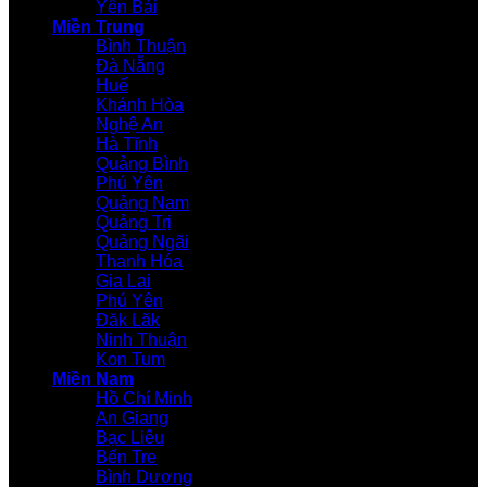
Yên Bái
Miền Trung
Bình Thuận
Đà Nẵng
Huế
Khánh Hòa
Nghệ An
Hà Tĩnh
Quảng Bình
Phú Yên
Quảng Nam
Quảng Trị
Quảng Ngãi
Thanh Hóa
Gia Lai
Phú Yên
Đăk Lăk
Ninh Thuận
Kon Tum
Miền Nam
Hồ Chí Minh
An Giang
Bạc Liêu
Bến Tre
Bình Dương