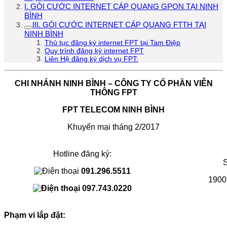
I. GÓI CƯỚC INTERNET CÁP QUANG GPON TẠI NINH
BÌNH
III. GÓI CƯỚC INTERNET CÁP QUANG FTTH TẠI
NINH BÌNH
Thủ tục đăng ký internet FPT tại Tam Điệp
Quy trình đăng ký internet FPT
Liên Hệ đăng ký dịch vụ FPT:
CHI NHÁNH NINH BÌNH – CÔNG TY CỔ PHẦN VIỄN
THÔNG FPT
FPT TELECOM NINH BÌNH
Khuyến mại tháng 2/2017
Hotline đăng ký:
091.296.5511
1900
097.743.0220
Phạm vi lắp đặt: