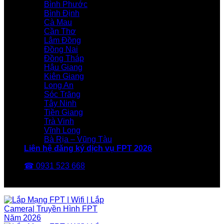
Bình Phước
Bình Định
Cà Mau
Cần Thơ
Lâm Đồng
Đồng Nai
Đồng Tháp
Hậu Giang
Kiên Giang
Long An
Sóc Trăng
Tây Ninh
Tiền Giang
Trà Vinh
Vĩnh Long
Bà Rịa – Vũng Tàu
Liên hệ đăng ký dịch vụ FPT 2026
☎ 0931 523 668
FPT Telecom -Nhà Mạng FPT