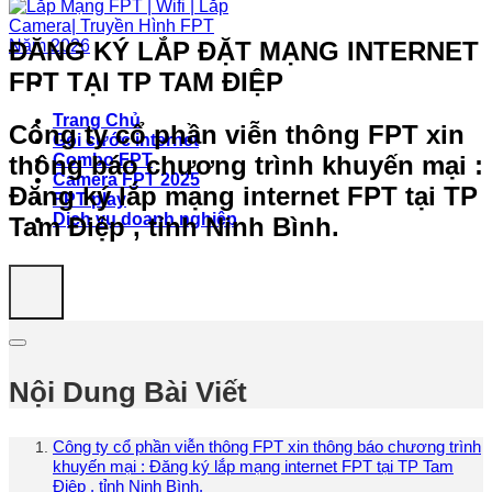
ĐĂNG KÝ LẮP ĐẶT MẠNG INTERNET
FPT TẠI TP TAM ĐIỆP
Trang Chủ
Công ty cổ phần viễn thông FPT xin
Gói cước internet
thông báo chương trình khuyến mại :
Combo FPT
Camera FPT 2025
Đăng ký lắp mạng internet FPT tại TP
FPT play
Dịch vụ doanh nghiệp
Tam Điệp , tỉnh Ninh Bình.
Nội Dung Bài Viết
Công ty cổ phần viễn thông FPT xin thông báo chương trình
khuyến mại : Đăng ký lắp mạng internet FPT tại TP Tam
Điệp , tỉnh Ninh Bình.