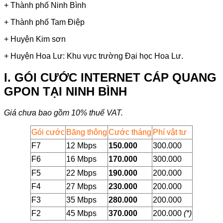
+ Thành phố Ninh Bình
+ Thành phố Tam Điệp
+ Huyện Kim sơn
+ Huyện Hoa Lư: Khu vực trường Đại học Hoa Lư.
I. GÓI CƯỚC INTERNET CÁP QUANG
GPON TẠI NINH BÌNH
Giá chưa bao gồm 10% thuế VAT.
Gói cước
Băng thông
Cước tháng
Phí vật tư
F7
12 Mbps
150.000
300.000
F6
16 Mbps
170.000
300.000
F5
22 Mbps
190.000
200.000
F4
27 Mbps
230.000
200.000
F3
35 Mbps
280.000
200.000
F2
45 Mbps
370.000
200.000
(*)