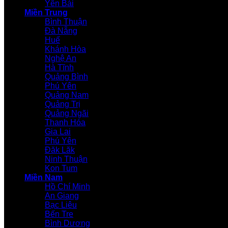
Yên Bái
Miền Trung
Bình Thuận
Đà Nẵng
Huế
Khánh Hòa
Nghệ An
Hà Tĩnh
Quảng Bình
Phú Yên
Quảng Nam
Quảng Trị
Quảng Ngãi
Thanh Hóa
Gia Lai
Phú Yên
Đăk Lăk
Ninh Thuận
Kon Tum
Miền Nam
Hồ Chí Minh
An Giang
Bạc Liêu
Bến Tre
Bình Dương