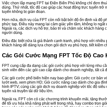
Việc chọn lắp mạng FPT tại Điện Biên Phủ không chỉ đơn thuần
dùng. Thứ nhất, tốc độ cao giúp các hoạt động trực tuyến trở
tuyến không bị gián đoạn.
Hơn nữa, dịch vụ của FPT còn nổi bật bởi độ ổn định và độ p
phức tạp. Điều này mang lại cảm giác yên tâm, không lo ngắt 
Ngoài ra, các dịch vụ hỗ trợ, bảo trì và chăm sóc khách hàn
người dùng.
Điều đặc biệt nữa là giá thành cạnh tranh, phù hợp với nhiề
khách hàng dễ dàng lựa chọn gói dịch vụ phù hợp, tiết kiệm c
Các Gói Cước Mạng FPT Tốc Độ Cao H
FPT cung cấp đa dạng các gói cước phù hợp với từng nhu cầu
sinh viên đến các gói cao cấp dành cho doanh nghiệp, tất cả 
Các gói cước phổ biến hiện nay bao gồm: Gói cước cơ bản với
lướt web, xem phim HD; Gói cước nâng cao dành cho gia đình c
hình IPTV; cùng các gói dịch vụ doanh nghiệp với tốc độ siêu
tuyến và truyền tải dữ liệu lớn.
Ngoài ra, FPT còn có các chương trình khuyến mãi, tặng thưở
để tối ưu hóa khả năng phát wifi trong nhà, hay combo trọn gói 