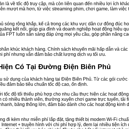
 là về tốc độ truy cập, mà còn liên quan đến nhiều lợi ích kh
 nên mượt mà hơn, từ việc streaming phim, chơi game, làm việc 
hủ sóng rộng khắp, kể cả trong các khu vực dân cư đông đúc ho
quãng kết nối, giúp gia đình và doanh nghiệp hoạt động hiệu qu
g của FPT luôn sẵn sàng đáp ứng mọi yêu cầu, góp phần nâng ca
u phân khúc khách hàng. Chính sách khuyến mãi hấp dẫn và các
hi phí nhưng vẫn đảm bảo chất lượng dịch vụ tối ưu.
iện Có Tại Đường Điện Biên Phủ
 sử dụng của khách hàng tại Điện Biên Phủ. Từ các gói cước 
đều đảm bảo tiêu chuẩn tốc độ cao, ổn định.
 tốc độ tối thiểu phù hợp cho nhu cầu thực hiện các hoạt động
ó nhiều thành viên, thường xuyên chơi game trực tuyến, tải fi
 nhanh, băng thông lớn, đảm bảo dành cho các hoạt động kinh d
ng đi kèm như miễn phí lắp đặt, tặng thiết bị modem Wi-Fi ch
Internet + truyền hình với chi phí hợp lý, đem lại nhiều tiện íc