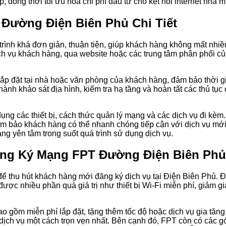
đồng thời tối ưu hóa chi phí đầu tư cho kết nối internet nhà m
Đường Điện Biên Phủ Chi Tiết
rình khá đơn giản, thuận tiện, giúp khách hàng không mất nhiề
 dịch vụ khách hàng, qua website hoặc các trung tâm phân phối 
lắp đặt tại nhà hoặc văn phòng của khách hàng, đảm bảo thời gi
n hành khảo sát địa hình, kiểm tra hạ tầng và hoàn tất các thủ tục 
ng các thiết bị, cách thức quản lý mạng và các dịch vụ đi kèm.
đảm bảo khách hàng có thể nhanh chóng tiếp cận với dịch vụ mớ
ng yên tâm trong suốt quá trình sử dụng dịch vụ.
Đăng Ký Mạng FPT Đường Điện Biên Phủ
 thu hút khách hàng mới đăng ký dịch vụ tại Điện Biên Phủ. Đặ
ược nhiều phần quà giá trị như thiết bị Wi-Fi miễn phí, giảm gi
 gồm miễn phí lắp đặt, tặng thêm tốc độ hoặc dịch vụ gia tăng 
dịch vụ một cách trọn vẹn nhất. Bên cạnh đó, FPT còn có các g