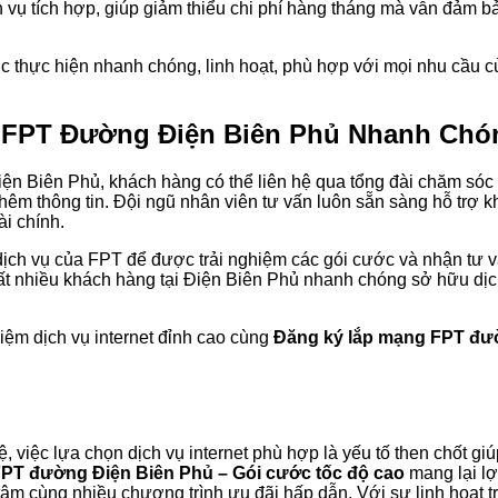
 vụ tích hợp, giúp giảm thiểu chi phí hàng tháng mà vẫn đảm b
c thực hiện nhanh chóng, linh hoạt, phù hợp với mọi nhu cầu 
g FPT Đường Điện Biên Phủ Nhanh Chó
iện Biên Phủ, khách hàng có thể liên hệ qua tổng đài chăm sóc
thêm thông tin. Đội ngũ nhân viên tư vấn luôn sẵn sàng hỗ trợ 
i chính.
dịch vụ của FPT để được trải nghiệm các gói cước và nhận tư vấn
 rất nhiều khách hàng tại Điện Biên Phủ nhanh chóng sở hữu dịch
iệm dịch vụ internet đỉnh cao cùng
Đăng ký lắp mạng FPT đư
việc lựa chọn dịch vụ internet phù hợp là yếu tố then chốt gi
PT đường Điện Biên Phủ – Gói cước tốc độ cao
mang lại lợi
tâm cùng nhiều chương trình ưu đãi hấp dẫn. Với sự linh hoạt t