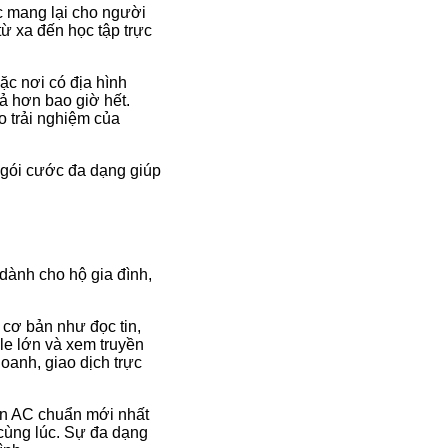
ác mang lại cho người
từ xa đến học tập trực
ặc nơi có địa hình
ả hơn bao giờ hết.
o trải nghiệm của
 gói cước đa dạng giúp
dành cho hộ gia đình,
 cơ bản như đọc tin,
le lớn và xem truyền
oanh, giao dịch trực
uẩn AC chuẩn mới nhất
h cùng lúc. Sự đa dạng