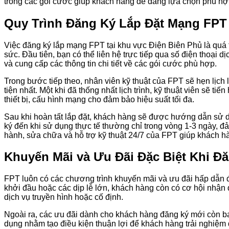
trong các gói cước giúp khách hàng dễ dàng lựa chọn phù hợp, 
Quy Trình Đăng Ký Lắp Đặt Mạng FPT 
Việc đăng ký lắp mạng FPT tại khu vực Điện Biên Phủ là quá t
sức. Đầu tiên, bạn có thể liên hệ trực tiếp qua số điện thoại
và cung cấp các thông tin chi tiết về các gói cước phù hợp.
Trong bước tiếp theo, nhân viên kỹ thuật của FPT sẽ hẹn lịch 
tiện nhất. Một khi đã thống nhất lịch trình, kỹ thuật viên sẽ tiế
thiết bị, cấu hình mạng cho đảm bảo hiệu suất tối đa.
Sau khi hoàn tất lắp đặt, khách hàng sẽ được hướng dẫn sử dụ
ký đến khi sử dụng thực tế thường chỉ trong vòng 1-3 ngày, 
hành, sửa chữa và hỗ trợ kỹ thuật 24/7 của FPT giúp khách hà
Khuyến Mãi và Ưu Đãi Đặc Biệt Khi 
FPT luôn có các chương trình khuyến mãi và ưu đãi hấp dẫn để
khởi đầu hoặc các dịp lễ lớn, khách hàng còn có cơ hội nhận đ
dịch vụ truyền hình hoặc cố định.
Ngoài ra, các ưu đãi dành cho khách hàng đăng ký mới còn bao
dụng nhằm tạo điều kiện thuận lợi để khách hàng trải nghiệm 