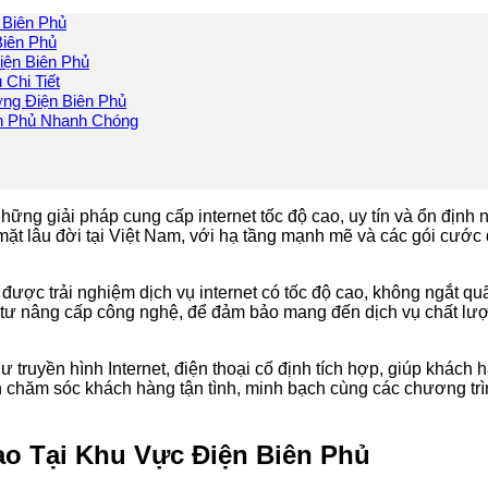
 Biên Phủ
Biên Phủ
ện Biên Phủ
Chi Tiết
ng Điện Biên Phủ
n Phủ Nhanh Chóng
ững giải pháp cung cấp internet tốc độ cao, uy tín và ổn định 
 mặt lâu đời tại Việt Nam, với hạ tầng mạnh mẽ và các gói cướ
được trải nghiệm dịch vụ internet có tốc độ cao, không ngắt quã
tư nâng cấp công nghệ, để đảm bảo mang đến dịch vụ chất lượn
hư truyền hình Internet, điện thoại cố định tích hợp, giúp khách
 chăm sóc khách hàng tận tình, minh bạch cùng các chương tr
o Tại Khu Vực Điện Biên Phủ