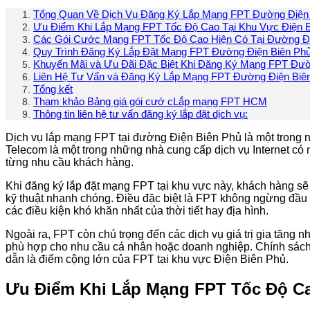
Tổng Quan Về Dịch Vụ Đăng Ký Lắp Mạng FPT Đường Điện
Ưu Điểm Khi Lắp Mạng FPT Tốc Độ Cao Tại Khu Vực Điện 
Các Gói Cước Mạng FPT Tốc Độ Cao Hiện Có Tại Đường Đi
Quy Trình Đăng Ký Lắp Đặt Mạng FPT Đường Điện Biên Phủ 
Khuyến Mãi và Ưu Đãi Đặc Biệt Khi Đăng Ký Mạng FPT Đườ
Liên Hệ Tư Vấn và Đăng Ký Lắp Mạng FPT Đường Điện Biê
Tổng kết
Tham khảo Bảng giá gói cướ cLắp mạng FPT HCM
Thông tin liên hệ tư vấn đăng ký lắp đặt dịch vụ:
Dịch vụ lắp mạng FPT tại đường Điện Biên Phủ là một trong nh
Telecom là một trong những nhà cung cấp dịch vụ Internet có
từng nhu cầu khách hàng.
Khi đăng ký lắp đặt mạng FPT tại khu vực này, khách hàng sẽ 
kỹ thuật nhanh chóng. Điều đặc biệt là FPT không ngừng đầu 
các điều kiện khó khăn nhất của thời tiết hay địa hình.
Ngoài ra, FPT còn chú trọng đến các dịch vụ giá trị gia tăng n
phù hợp cho nhu cầu cá nhân hoặc doanh nghiệp. Chính sách
dẫn là điểm cộng lớn của FPT tại khu vực Điện Biên Phủ.
Ưu Điểm Khi Lắp Mạng FPT Tốc Độ Ca