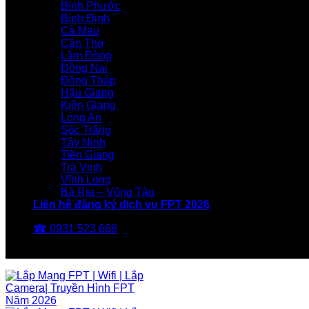
Bình Phước
Bình Định
Cà Mau
Cần Thơ
Lâm Đồng
Đồng Nai
Đồng Tháp
Hậu Giang
Kiên Giang
Long An
Sóc Trăng
Tây Ninh
Tiền Giang
Trà Vinh
Vĩnh Long
Bà Rịa – Vũng Tàu
Liên hệ đăng ký dịch vụ FPT 2026
☎ 0931 523 668
FPT Telecom -Nhà Mạng FPT