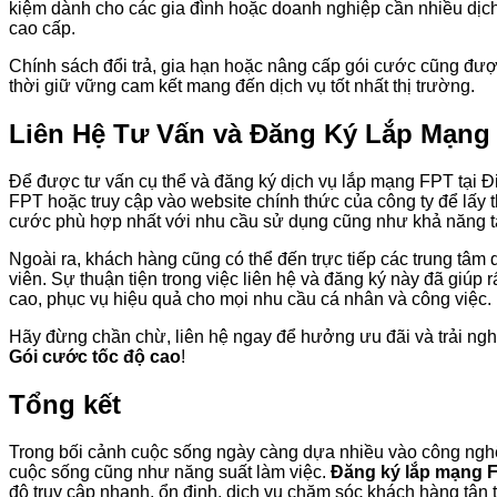
kiệm dành cho các gia đình hoặc doanh nghiệp cần nhiều dịch
cao cấp.
Chính sách đổi trả, gia hạn hoặc nâng cấp gói cước cũng đượ
thời giữ vững cam kết mang đến dịch vụ tốt nhất thị trường.
Liên Hệ Tư Vấn và Đăng Ký Lắp Mạn
Để được tư vấn cụ thể và đăng ký dịch vụ lắp mạng FPT tại Đ
FPT hoặc truy cập vào website chính thức của công ty để lấy 
cước phù hợp nhất với nhu cầu sử dụng cũng như khả năng tà
Ngoài ra, khách hàng cũng có thể đến trực tiếp các trung tâm 
viên. Sự thuận tiện trong việc liên hệ và đăng ký này đã giúp
cao, phục vụ hiệu quả cho mọi nhu cầu cá nhân và công việc.
Hãy đừng chần chừ, liên hệ ngay để hưởng ưu đãi và trải ngh
Gói cước tốc độ cao
!
Tổng kết
Trong bối cảnh cuộc sống ngày càng dựa nhiều vào công nghệ, 
cuộc sống cũng như năng suất làm việc.
Đăng ký lắp mạng F
độ truy cập nhanh, ổn định, dịch vụ chăm sóc khách hàng tận 