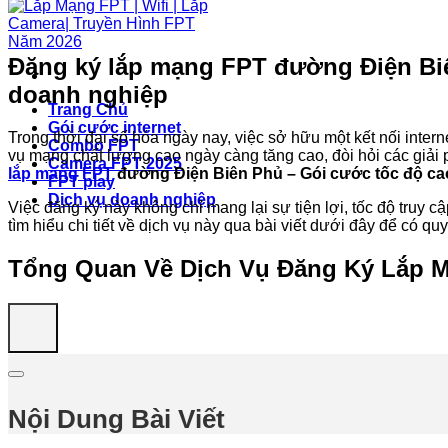
Đăng ký lắp mạng FPT đường Điện Biê
doanh nghiệp
Trang Chủ
Gói cước internet
Trong thời đại số hóa ngày nay, việc sở hữu một kết nối interne
Combo FPT
vụ mạng chất lượng cao ngày càng tăng cao, đòi hỏi các giải 
Camera FPT 2025
lắp mạng FPT
đường Điện Biên Phủ – Gói cước tốc độ ca
FPT play
Dịch vụ doanh nghiệp
Việc đăng ký này không chỉ mang lại sự tiện lợi, tốc độ truy c
tìm hiểu chi tiết về dịch vụ này qua bài viết dưới đây để có q
Tổng Quan Về Dịch Vụ Đăng Ký Lắp 
Nội Dung Bài Viết