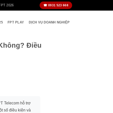
FPT 2026
☎ 0931 523 668
25
FPT PLAY
DỊCH VỤ DOANH NGHIỆP
 Không? Điều
 Telecom hỗ trợ
ột số điều kiện và