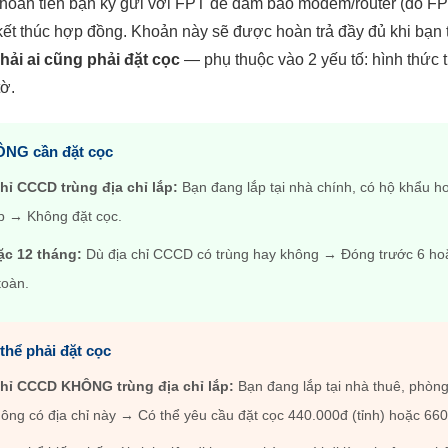
là khoản tiền bạn ký gửi với FPT để đảm bảo modem/router (do
 kết thúc hợp đồng. Khoản này sẽ được hoàn trả đầy đủ khi bạn trả
ải ai cũng phải đặt cọc
— phụ thuộc vào 2 yếu tố: hình thức t
tờ.
NG cần đặt cọc
chỉ CCCD trùng địa chỉ lắp:
Bạn đang lắp tại nhà chính, có hộ khẩu ho
p → Không đặt cọc.
ặc 12 tháng:
Dù địa chỉ CCCD có trùng hay không → Đóng trước 6 hoặ
toàn.
hể phải đặt cọc
chỉ CCCD KHÔNG trùng địa chỉ lắp:
Bạn đang lắp tại nhà thuê, phòng 
ng có địa chỉ này → Có thể yêu cầu đặt cọc 440.000đ (tỉnh) hoặc 66