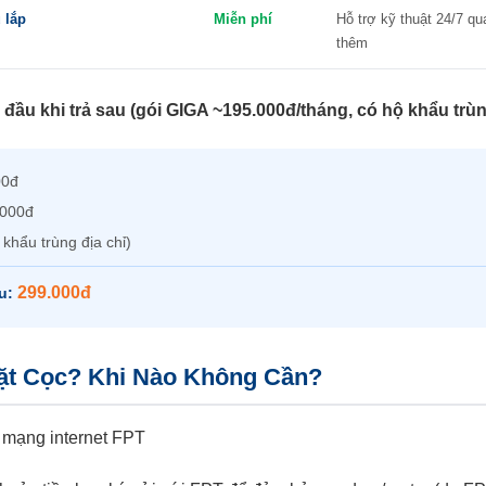
 lắp
Miễn phí
Hỗ trợ kỹ thuật 24/7 qu
thêm
n đầu khi trả sau (gói GIGA ~195.000đ/tháng, có hộ khẩu trùn
00đ
.000đ
 khẩu trùng địa chỉ)
299.000đ
ầu:
ặt Cọc? Khi Nào Không Cần?