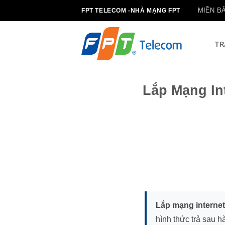
Bỏ
MIỀN B
FPT TELECOM -NHÀ MẠNG FPT
qua
nội
dung
TR
Lắp Mạng In
Lắp mạng interne
hình thức trả sau h