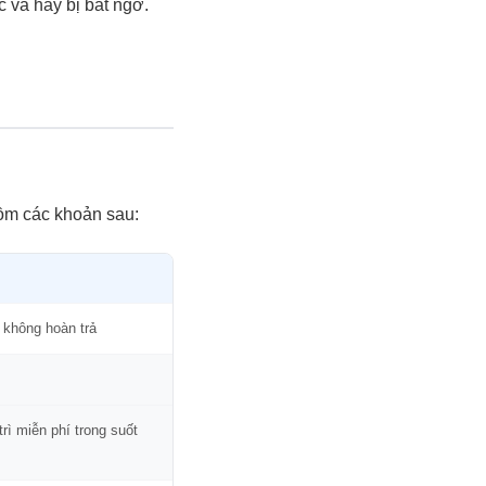
 và hay bị bất ngờ.
gồm các khoản sau:
 không hoàn trả
ì miễn phí trong suốt