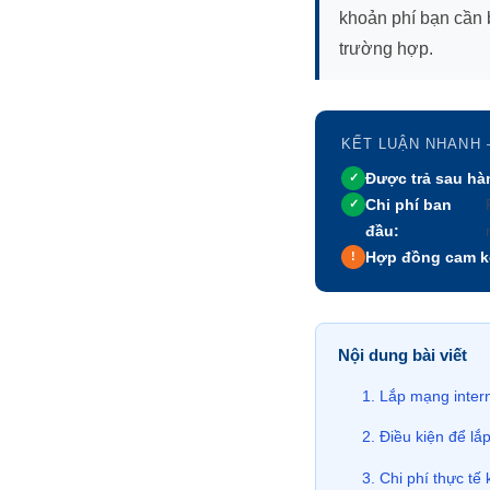
khoản phí bạn cần b
trường hợp.
KẾT LUẬN NHANH
Được trả sau hà
✓
Chi phí ban
✓
đầu:
Hợp đồng cam kế
!
Nội dung bài viết
Lắp mạng intern
Điều kiện để lắ
Chi phí thực tế