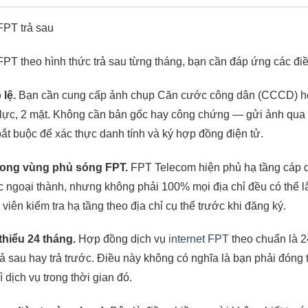
PT theo hình thức trả sau từng tháng, bạn cần đáp ứng các điề
lệ.
Bạn cần cung cấp ảnh chụp Căn cước công dân (CCCD) 
lực, 2 mặt. Không cần bản gốc hay công chứng — gửi ảnh qua
bắt buộc để xác thực danh tính và ký hợp đồng điện tử.
trong vùng phủ sóng FPT.
FPT Telecom hiện phủ hạ tầng cáp q
c ngoại thành, nhưng không phải 100% mọi địa chỉ đều có thể lắ
viên kiểm tra hạ tầng theo địa chỉ cụ thể trước khi đăng ký.
thiểu 24 tháng.
Hợp đồng dịch vụ
internet FPT
theo chuẩn là 2
rả sau hay trả trước. Điều này không có nghĩa là bạn phải đóng 
ì dịch vụ trong thời gian đó.