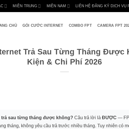
ẮC
MIỀN TRUNG
MIỀN NAM
LIÊN HỆ ĐĂNG KÝ DỊCH VỤ 
ANG CHỦ
GÓI CƯỚC INTERNET
COMBO FPT
CAMERA FPT 20
ternet Trả Sau Từng Tháng Được
Kiện & Chi Phí 2026
t trả sau từng tháng được không?
Câu trả lời là
ĐƯỢC
— FPT
àng tháng, không yêu cầu trả trước nhiều tháng. Tuy nhiên có m