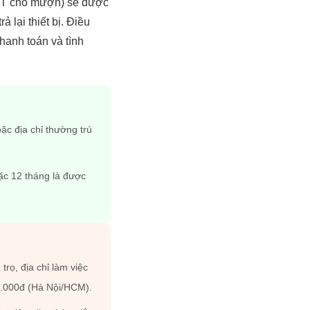
 FPT cho mượn) sẽ được
 lại thiết bị. Điều
hanh toán và tình
ặc địa chỉ thường trú
c 12 tháng là được
trọ, địa chỉ làm việc
0.000đ (Hà Nội/HCM).