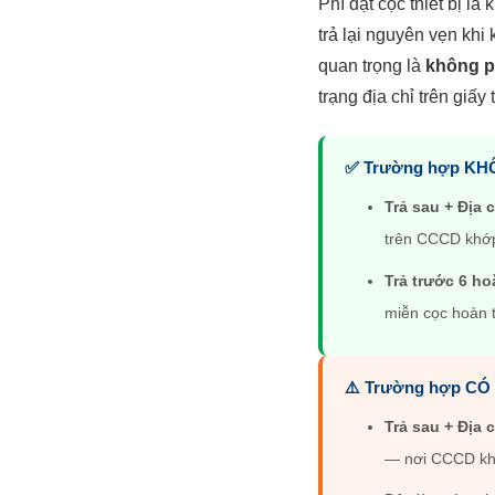
Phí đặt cọc thiết bị 
trả lại nguyên vẹn khi
quan trọng là
không ph
trạng địa chỉ trên giấy 
✅ Trường hợp KHÔ
Trả sau + Địa 
trên CCCD khớ
Trả trước 6 ho
miễn cọc hoàn 
⚠️ Trường hợp CÓ t
Trả sau + Địa 
— nơi CCCD khô