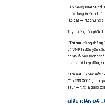
Lắp mạng internet trả 
phải đóng trước nhiều
lắp đặt — rất phù hợp
Tuy nhiên, cần phân bi
“Trả sau từng tháng
và VNPT) đều yêu cầ
nghĩa là bạn thanh to
chấm dứt hợp đồng s
“Trả sau” khác với “
đầu 299.000đ (theo quy
sau” — tức là dùng xo
Điều Kiện Để 