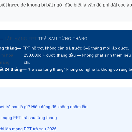
iết trước để không bị bất ngờ, đặc biệt là vấn đề phí đặt cọc á
 —
LẮP MẠNG FPT
TRẢ SAU TỪNG THÁNG
ng tháng
— FPT hỗ trợ, không cần trả trước 3–6 tháng mới lắp được.
Phí hòa
299.000đ + cước tháng đầu — không phát sinh thêm nếu 
mạng
chỉ.
t 24 tháng
— “trả sau từng tháng” không có nghĩa là không có ràng 
et trả sau là gì? Hiểu đúng để không nhầm lẫn
p mạng FPT trả sau từng tháng
 khi lắp mạng FPT trả sau 2026