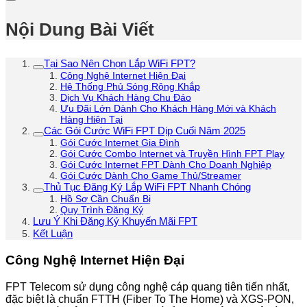
Nội Dung Bài Viết
Tại Sao Nên Chọn Lắp WiFi FPT?
Công Nghệ Internet Hiện Đại
Hệ Thống Phủ Sóng Rộng Khắp
Dịch Vụ Khách Hàng Chu Đáo
Ưu Đãi Lớn Dành Cho Khách Hàng Mới và Khách
Hàng Hiện Tại
Các Gói Cước WiFi FPT Dịp Cuối Năm 2025
Gói Cước Internet Gia Đình
Gói Cước Combo Internet và Truyền Hình FPT Play
Gói Cước Internet FPT Dành Cho Doanh Nghiệp
Gói Cước Dành Cho Game Thủ/Streamer
Thủ Tục Đăng Ký Lắp WiFi FPT Nhanh Chóng
Hồ Sơ Cần Chuẩn Bị
Quy Trình Đăng Ký
Lưu Ý Khi Đăng Ký Khuyến Mãi FPT
Kết Luận
Công Nghệ Internet Hiện Đại
FPT Telecom sử dụng công nghệ cáp quang tiên tiến nhất,
đặc biệt là chuẩn FTTH (Fiber To The Home) và XGS-PON,