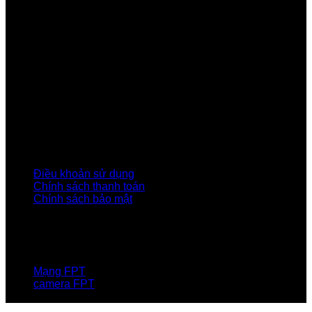
Tầng 9, Block A, FPT Tower 10 Phạm Văn Bạch, Cầu
Giấy, Hà Nội
Về Chúng Tôi
Giới thiệu FPT
Liên kết Thành viên
Khách hàng Đối tác
Tuyển dụng
Tập đoàn FPT
Điều Khoản, Chính Sách
Điều khoản sử dụng
Chính sách thanh toán
Chính sách bảo mật
LIÊN HỆ
Hotline:0931 523 668
Báo hỏng :
1900 6600
Mạng FPT
camera FPT
Email: QuyetPN@fpt.com