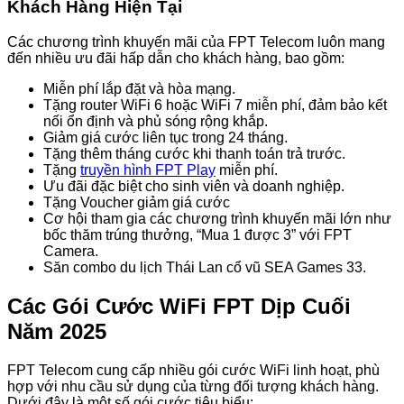
Khách Hàng Hiện Tại
Các chương trình khuyến mãi của FPT Telecom luôn mang
đến nhiều ưu đãi hấp dẫn cho khách hàng, bao gồm:
Miễn phí lắp đặt và hòa mạng.
Tặng router WiFi 6 hoặc WiFi 7 miễn phí, đảm bảo kết
nối ổn định và phủ sóng rộng khắp.
Giảm giá cước liên tục trong 24 tháng.
Tặng thêm tháng cước khi thanh toán trả trước.
Tặng
truyền hình FPT Play
miễn phí.
Ưu đãi đặc biệt cho sinh viên và doanh nghiệp.
Tặng Voucher giảm giá cước
Cơ hội tham gia các chương trình khuyến mãi lớn như
bốc thăm trúng thưởng, “Mua 1 được 3” với FPT
Camera.
Săn combo du lịch Thái Lan cổ vũ SEA Games 33.
Các Gói Cước WiFi FPT Dịp Cuối
Năm 2025
FPT Telecom cung cấp nhiều gói cước WiFi linh hoạt, phù
hợp với nhu cầu sử dụng của từng đối tượng khách hàng.
Dưới đây là một số gói cước tiêu biểu: