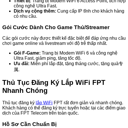
Thiết bị:
Trang bị Modem WiFi 6 Access Point, tích hợp
công nghệ Ultra Fast.
Dịch vụ cộng thêm:
Cung cấp IP tĩnh cho khách hàng
có nhu cầu.
Gói Cước Dành Cho Game Thủ/Streamer
Các gói cước này được thiết kế đặc biệt để đáp ứng nhu cầu
chơi game online và livestream với độ trễ thấp nhất.
Gói F-Game:
Trang bị Modem WiFi 6 và công nghệ
Ultra Fast, giảm ping, tăng tốc độ.
Ưu đãi:
Miễn phí lắp đặt, tặng tháng cước, tặng quà专
属.
Thủ Tục Đăng Ký Lắp WiFi FPT
Nhanh Chóng
Thủ tục đăng ký
lắp WiFi
FPT rất đơn giản và nhanh chóng.
Khách hàng có thể đăng ký trực tuyến hoặc tại các điểm giao
dịch của FPT Telecom trên toàn quốc.
Hồ Sơ Cần Chuẩn Bị