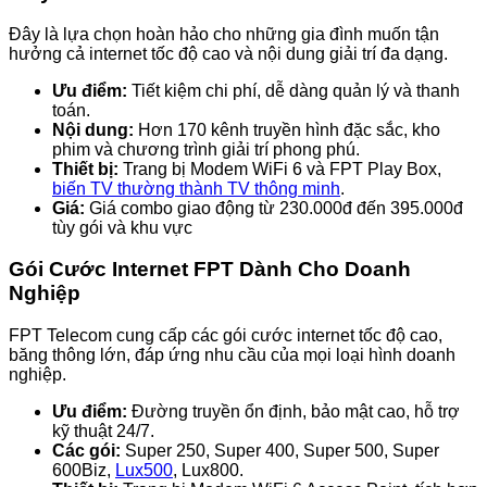
Đây là lựa chọn hoàn hảo cho những gia đình muốn tận
hưởng cả internet tốc độ cao và nội dung giải trí đa dạng.
Ưu điểm:
Tiết kiệm chi phí, dễ dàng quản lý và thanh
toán.
Nội dung:
Hơn 170 kênh truyền hình đặc sắc, kho
phim và chương trình giải trí phong phú.
Thiết bị:
Trang bị Modem WiFi 6 và FPT Play Box,
biến TV thường thành TV thông minh
.
Giá:
Giá combo giao động từ 230.000đ đến 395.000đ
tùy gói và khu vực
Gói Cước Internet FPT Dành Cho Doanh
Nghiệp
FPT Telecom cung cấp các gói cước internet tốc độ cao,
băng thông lớn, đáp ứng nhu cầu của mọi loại hình doanh
nghiệp.
Ưu điểm:
Đường truyền ổn định, bảo mật cao, hỗ trợ
kỹ thuật 24/7.
Các gói:
Super 250, Super 400, Super 500, Super
600Biz,
Lux500
, Lux800.