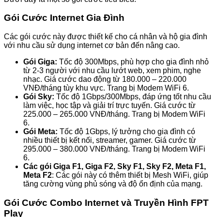
Gói Cước Internet Gia Đình
Các gói cước này được thiết kế cho cá nhân và hộ gia đình
với nhu cầu sử dụng internet cơ bản đến nâng cao.
Gói Giga:
Tốc độ 300Mbps, phù hợp cho gia đình nhỏ
từ 2-3 người với nhu cầu lướt web, xem phim, nghe
nhạc. Giá cước dao động từ 180.000 – 220.000
VNĐ/tháng tùy khu vực. Trang bị Modem WiFi 6.
Gói Sky:
Tốc độ 1Gbps/300Mbps, đáp ứng tốt nhu cầu
làm việc, học tập và giải trí trực tuyến. Giá cước từ
225.000 – 265.000 VNĐ/tháng. Trang bị Modem WiFi
6.
Gói Meta:
Tốc độ 1Gbps, lý tưởng cho gia đình có
nhiều thiết bị kết nối, streamer, gamer. Giá cước từ
295.000 – 380.000 VNĐ/tháng. Trang bị Modem WiFi
6.
Các gói Giga F1, Giga F2, Sky F1, Sky F2, Meta F1,
Meta F2
: Các gói này có thêm thiết bị Mesh WiFi, giúp
tăng cường vùng phủ sóng và độ ổn định của mạng.
Gói Cước Combo Internet và Truyền Hình FPT
Play