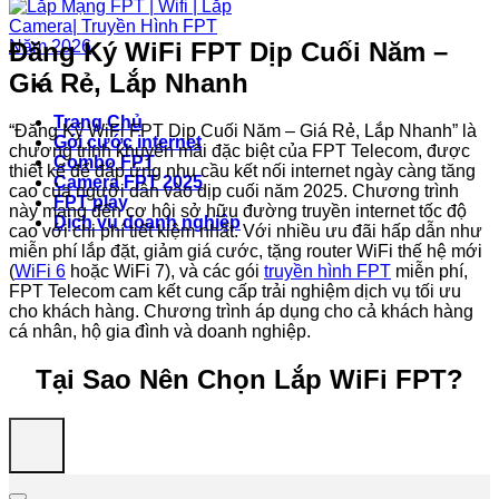
Đăng Ký WiFi FPT Dịp Cuối Năm –
Giá Rẻ, Lắp Nhanh
Trang Chủ
“Đăng Ký WiFi FPT Dịp Cuối Năm – Giá Rẻ, Lắp Nhanh” là
Gói cước internet
chương trình khuyến mãi đặc biệt của FPT Telecom, được
Combo FPT
thiết kế để đáp ứng nhu cầu kết nối internet ngày càng tăng
Camera FPT 2025
cao của người dân vào dịp cuối năm 2025. Chương trình
FPT play
này mang đến cơ hội sở hữu đường truyền internet tốc độ
Dịch vụ doanh nghiệp
cao với chi phí tiết kiệm nhất. Với nhiều ưu đãi hấp dẫn như
miễn phí lắp đặt, giảm giá cước, tặng router WiFi thế hệ mới
(
WiFi 6
hoặc WiFi 7), và các gói
truyền hình FPT
miễn phí,
FPT Telecom cam kết cung cấp trải nghiệm dịch vụ tối ưu
cho khách hàng. Chương trình áp dụng cho cả khách hàng
cá nhân, hộ gia đình và doanh nghiệp.
Tại Sao Nên Chọn Lắp WiFi FPT?