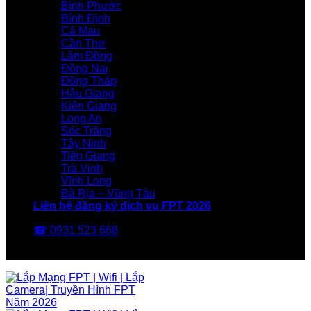
Bình Phước
Bình Định
Cà Mau
Cần Thơ
Lâm Đồng
Đồng Nai
Đồng Tháp
Hậu Giang
Kiên Giang
Long An
Sóc Trăng
Tây Ninh
Tiền Giang
Trà Vinh
Vĩnh Long
Bà Rịa – Vũng Tàu
Liên hệ đăng ký dịch vụ FPT 2026
☎ 0931 523 668
FPT Telecom -Nhà Mạng FPT