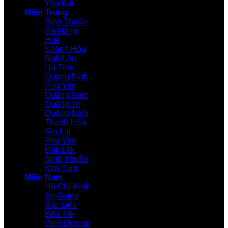
Yên Bái
Miền Trung
Bình Thuận
Đà Nẵng
Huế
Khánh Hòa
Nghệ An
Hà Tĩnh
Quảng Bình
Phú Yên
Quảng Nam
Quảng Trị
Quảng Ngãi
Thanh Hóa
Gia Lai
Phú Yên
Đăk Lăk
Ninh Thuận
Kon Tum
Miền Nam
Hồ Chí Minh
An Giang
Bạc Liêu
Bến Tre
Bình Dương