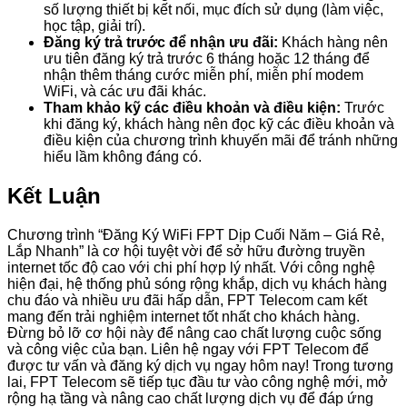
số lượng thiết bị kết nối, mục đích sử dụng (làm việc,
học tập, giải trí).
Đăng ký trả trước để nhận ưu đãi:
Khách hàng nên
ưu tiên đăng ký trả trước 6 tháng hoặc 12 tháng để
nhận thêm tháng cước miễn phí, miễn phí modem
WiFi, và các ưu đãi khác.
Tham khảo kỹ các điều khoản và điều kiện:
Trước
khi đăng ký, khách hàng nên đọc kỹ các điều khoản và
điều kiện của chương trình khuyến mãi để tránh những
hiểu lầm không đáng có.
Kết Luận
Chương trình “Đăng Ký WiFi FPT Dịp Cuối Năm – Giá Rẻ,
Lắp Nhanh” là cơ hội tuyệt vời để sở hữu đường truyền
internet tốc độ cao với chi phí hợp lý nhất. Với công nghệ
hiện đại, hệ thống phủ sóng rộng khắp, dịch vụ khách hàng
chu đáo và nhiều ưu đãi hấp dẫn, FPT Telecom cam kết
mang đến trải nghiệm internet tốt nhất cho khách hàng.
Đừng bỏ lỡ cơ hội này để nâng cao chất lượng cuộc sống
và công việc của bạn. Liên hệ ngay với FPT Telecom để
được tư vấn và đăng ký dịch vụ ngay hôm nay! Trong tương
lai, FPT Telecom sẽ tiếp tục đầu tư vào công nghệ mới, mở
rộng hạ tầng và nâng cao chất lượng dịch vụ để đáp ứng