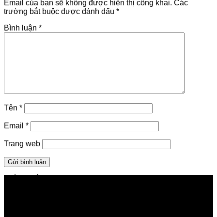
Email của bạn sẽ không được hiển thị công khai.
Các
trường bắt buộc được đánh dấu
*
Bình luận
*
Tên
*
Email
*
Trang web
GIỚI THIỆU FPT TELECOM
Công ty Cổ phần Viễn thông FPT