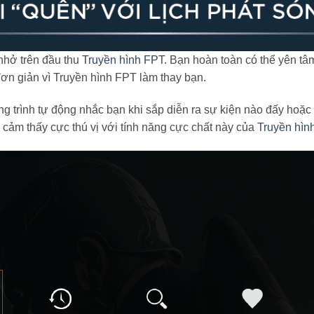
 nhở trên đầu thu
Truyền hình FPT
. Bạn hoàn toàn có thể yên t
 đơn giản vì Truyền hình FPT làm thay bạn.
g trình tự động nhắc bạn khi sắp diễn ra sự kiện nào đấy hoặc 
cảm thấy cực thú vị với tính năng cực chất này của
Truyền hìn