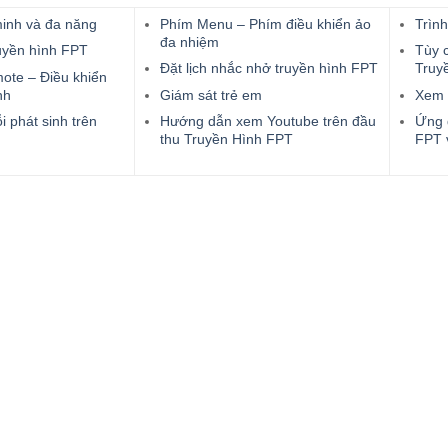
minh và đa năng
Phím Menu – Phím điều khiển ảo
Trình
đa nhiệm
uyền hình FPT
Tùy c
Đặt lịch nhắc nhở truyền hình FPT
Truy
ote – Điều khiển
nh
Giám sát trẻ em
Xem 
 phát sinh trên
Hướng dẫn xem Youtube trên đầu
Ứng 
thu Truyền Hình FPT
FPT 