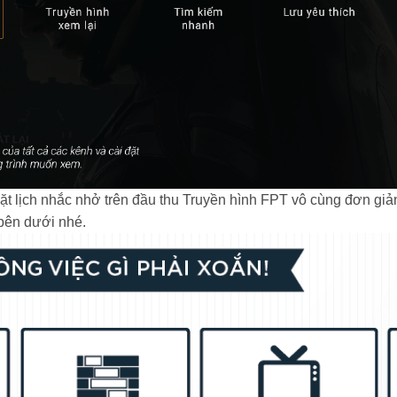
đặt lịch nhắc nhở trên đầu thu Truyền hình FPT vô cùng đơn giả
 bên dưới nhé.