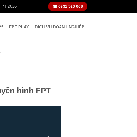
FPT 2026
☎ 0931 523 668
25
FPT PLAY
DỊCH VỤ DOANH NGHIỆP
T
uyền hình FPT