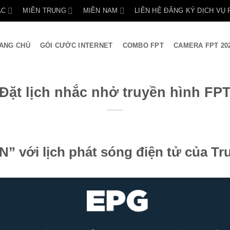
ẮC
MIỀN TRUNG
MIỀN NAM
LIÊN HỆ ĐĂNG KÝ DỊCH VỤ 
ANG CHỦ
GÓI CƯỚC INTERNET
COMBO FPT
CAMERA FPT 20
Đặt lịch nhắc nhở truyền hình FP
” với lịch phát sóng điện tử của Tr