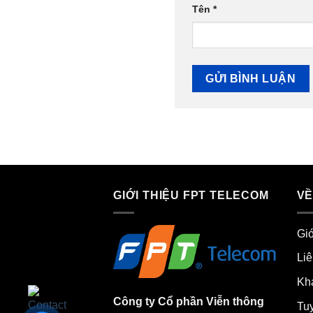
Tên
*
GIỚI THIỆU FPT TELECOM
VỀ
Giớ
Liê
Khá
Công ty Cổ phần Viễn thông
Tu