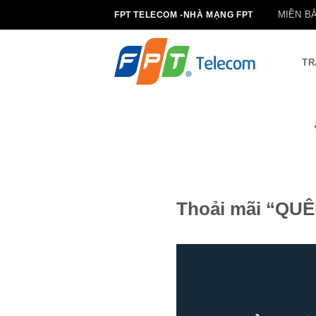
Bỏ
MIỀN B
FPT TELECOM -NHÀ MẠNG FPT
qua
nội
dung
TR
Thoải mãi “QUÊN