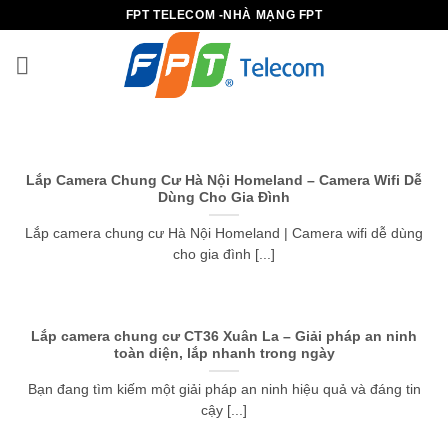
B
FPT TELECOM -NHÀ MẠNG FPT
ỏ
q
u
a
n
ộ
Lắp Camera Chung Cư Hà Nội Homeland – Camera Wifi Dễ
i
Dùng Cho Gia Đình
d
Lắp camera chung cư Hà Nội Homeland | Camera wifi dễ dùng
u
cho gia đình [...]
n
g
Lắp camera chung cư CT36 Xuân La – Giải pháp an ninh
toàn diện, lắp nhanh trong ngày
Bạn đang tìm kiếm một giải pháp an ninh hiệu quả và đáng tin
cậy [...]