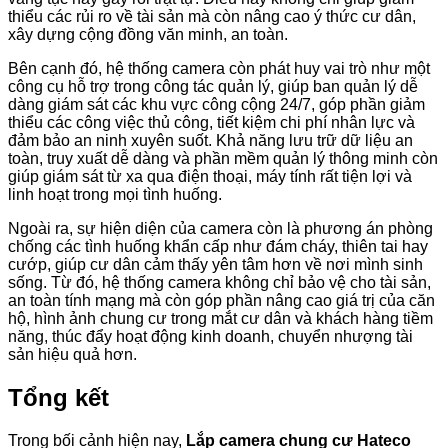
thiểu các rủi ro về tài sản mà còn nâng cao ý thức cư dân,
xây dựng cộng đồng văn minh, an toàn.
Bên cạnh đó, hệ thống camera còn phát huy vai trò như một
công cụ hỗ trợ trong công tác quản lý, giúp ban quản lý dễ
dàng giám sát các khu vực công cộng 24/7, góp phần giảm
thiểu các công việc thủ công, tiết kiệm chi phí nhân lực và
đảm bảo an ninh xuyên suốt. Khả năng lưu trữ dữ liệu an
toàn, truy xuất dễ dàng và phần mềm quản lý thông minh còn
giúp giám sát từ xa qua điện thoại, máy tính rất tiện lợi và
linh hoạt trong mọi tình huống.
Ngoài ra, sự hiện diện của camera còn là phương án phòng
chống các tình huống khẩn cấp như đám cháy, thiên tai hay
cướp, giúp cư dân cảm thấy yên tâm hơn về nơi mình sinh
sống. Từ đó, hệ thống camera không chỉ bảo vệ cho tài sản,
an toàn tính mạng mà còn góp phần nâng cao giá trị của căn
hộ, hình ảnh chung cư trong mắt cư dân và khách hàng tiềm
năng, thúc đẩy hoạt động kinh doanh, chuyển nhượng tài
sản hiệu quả hơn.
Tổng kết
Trong bối cảnh hiện nay,
Lắp camera chung cư Hateco