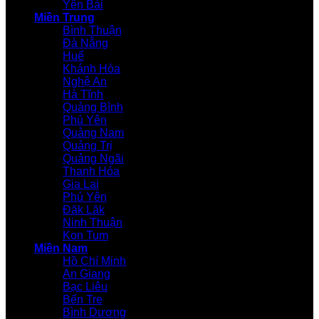
Yên Bái
Miền Trung
Bình Thuận
Đà Nẵng
Huế
Khánh Hòa
Nghệ An
Hà Tĩnh
Quảng Bình
Phú Yên
Quảng Nam
Quảng Trị
Quảng Ngãi
Thanh Hóa
Gia Lai
Phú Yên
Đăk Lăk
Ninh Thuận
Kon Tum
Miền Nam
Hồ Chí Minh
An Giang
Bạc Liêu
Bến Tre
Bình Dương