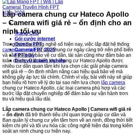
Lắp camera chung cư Hateco Apollo
– Camera wifi giá rẻ – ổn định cho an
ninh tối ưu
Trang Chủ
Gói cước internet
Trong thời đại công nghệ số hiện nay, việc lắp đặt hệ thống
Combo FPT
camera an ninh
tại các chung cư ngày càng trở nên phổ biến
Camera FPT 2025
và cần thiết để bảo vệ cư dân, tài sản cũng như đảm bảo an
FPT play
toàn chung. Đặc biệt, khu chung cư Hateco Apollo được
Dịch vụ doanh nghiệp
nhiều cư dân quan tâm khi lựa chọn các giải pháp camera
wifi giá rẻ – ổn định nhằm nâng cao hiệu quả bảo vệ mà
không gây áp lực tài chính. Chính vì vậy, bài viết này sẽ giúp
bạn hiểu rõ hơn về lý do tại sao nên lựa chọn
lắp camera
chung cư Hateco Apollo, các loại camera phù hợp và các
bước lắp đặt chuyên nghiệp để đảm bảo sự vận hành trơn
tru và hiệu quả lâu dài.
Lắp camera chung cư Hateco Apollo | Camera wifi giá rẻ
– ổn định
đã trở thành tiêu chí quan trọng giúp cư dân và
Ban quản lý chung cư yên tâm hơn về an ninh, đồng thời tiết
kiệm chi phí và tối ưu hóa các công nghệ hiện đại trong kiểm
soát an ninh chung cư hiện nay.