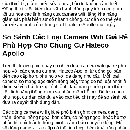
của thiết bị, giảm thiểu sửa chữa, bảo trì không cần thiết.
Đồng thời, việc kiểm tra, vận hành đúng quy trình còn giúp
tối ưu hóa các tính năng của camera wifi, tăng khả năng
giám sát, phát hiện sự cố nhanh chóng, cư dân có thể yên
tâm về an ninh của chung cư H hateco Apollo mỗi ngày.
So Sánh Các Loại Camera Wifi Giá Rẻ
Phù Hợp Cho Chung Cư Hateco
Apollo
Trên thị trường hiện nay có nhiều loại camera wifi giá rẻ phù
hợp với các chung cư như Hateco Apollo, từ dòng cơ bản
đến cao cấp hơn, phù hợp với đa dạng nhu cầu. Mỗi loại
camera sẽ mang đặc điểm riêng biệt, trong đó nổi bật nhất là
điểm số về chất lượng hình ảnh, khả năng chống chịu thời
tiết, tính năng thông minh và phần mềm hỗ trợ. Để lựa chọn
phù hợp, cư dân cần dựa vào các tiêu chí này để so sánh và
đưa ra quyết định đúng đắn.
Các dòng camera wifi giá rẻ phổ biến gồm: camera dạng
thân, dome, hồng ngoại ban đêm, có hồng ngoại hoặc hỗ trợ
phân tích hình ảnh thông minh, cảnh báo chuyển động. Một
số dòng camera cao cấp có thể tích hợp thêm khả năng nhận