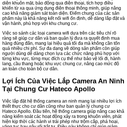
diện khuôn mặt, báo động qua điện thoại, tích hợp điều
khiển từ xa qua ứng dụng điện thoại thông minh, giúp nâng
cao khả năng giám sát toàn diện. Điểm chung của các sản
phẩm này là khả năng kết nối wifi ổn định, dễ dàng lắp đặt và
vận hành, phù hợp với khu chung cư.
Việc so sánh các loại camera wifi dựa trên các tiêu chí rõ
ràng sẽ giúp cư dân và ban quản lý đưa ra quyết định mua
hàng đúng đắn, mang lại hiệu quả tối đa mà không cần tốn
quá nhiều chi phí. Sự đa dạng về dòng sản phẩm còn giúp
người dùng dễ dàng chọn lựa các chức năng phù hợp với
từng khu vực, từng mục đích cụ thể như bảo vệ lối đi, hành
lang, cầu thang hoặc khu vực chung cư, nâng cao mức độ
an toàn cho toàn bộ cư dân.
Lợi Ích Của Việc Lắp Camera An Ninh
Tại Chung Cư Hateco Apollo
Việc lắp đặt hệ thống camera an ninh mang lại nhiều lợi ích
thiết thực cho cư dân cũng như ban quản lý chung cư
Hateco Apollo. Đầu tiên, hệ thống camera giúp nâng cao khả
năng kiểm soát các hoạt động xảy ra trong khuôn viên, phát
hiện kịp thời các hành vi trái phép như trộm cắp, phá hoại,
văng tục hay gây rối trật tự. Điều này không chỉ giúp giảm