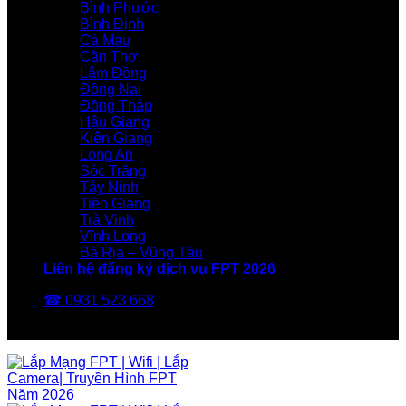
Bình Phước
Bình Định
Cà Mau
Cần Thơ
Lâm Đồng
Đồng Nai
Đồng Tháp
Hậu Giang
Kiên Giang
Long An
Sóc Trăng
Tây Ninh
Tiền Giang
Trà Vinh
Vĩnh Long
Bà Rịa – Vũng Tàu
Liên hệ đăng ký dịch vụ FPT 2026
☎ 0931 523 668
FPT Telecom -Nhà Mạng FPT