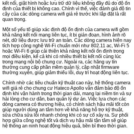
kết nối, giật hình hoặc lưu trữ dữ liệu không đầy đủ do độ ổn
định của thiết bị không cao. Chính vì thế, việc đánh giá độ tin
cậy của các dòng camera wifi giá rẻ trước khi lắp đặt là rất
quan trọng.
Một số yếu tố giúp xác định độ ổn định của camera wifi gồm
khả năng kết nối mạng liên tục, ít bị gián đoạn, hình ảnh rõ
nét, dữ liệu được lưu trữ an toàn. Các dòng camera hiện nay
tích hợp công nghệ Wi-Fi chuẩn mới như 802.11 ac, Wi-Fi 5
hoặc Wi-Fi 6 giúp cải thiện khả năng kết nối ổn định trong
mọi điều kiện, kể cả khi có nhiều thiết bị kết nối cùng lúc
trong mạng nội bộ chung cư. Ngoài ra, các hãng uy tín
thường cung cấp phần mềm quản lý, cập nhật firmware
thường xuyên, giúp giảm thiểu lỗi, duy trì hoạt động liên tục.
Chính nhờ các tiêu chuẩn kỹ thuật cao này, hệ thống camera
wifi giá rẻ cho chung cư Hateco Apollo vẫn đảm bảo độ ổn
định khi vận hành trong thời gian dài, mang lại niềm tin và sự
hài lòng cho cư dân, ban quản lý dự án. Việc lựa chọn các
dòng camera có thương hiệu, có chính sách hậu mãi tốt còn
giúp người dùng an tâm hơn về khả năng hỗ trợ kỹ thuật,
sửa chữa sửa lỗi nhanh chóng khi có sự cố xảy ra. Sự phối
hợp giữa công nghệ tốt và dịch vụ hậu mãi tận tâm sẽ giúp
hệ thống an ninh hoạt động hiệu quả, bền bỉ theo thời gian.