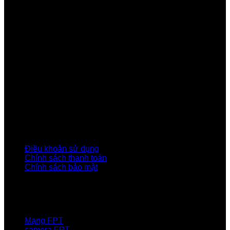
Công ty Cổ phần Viễn thông FPT
Tầng 9, Block A, FPT Tower 10 Phạm Văn Bạch, Cầu
Giấy, Hà Nội
Về Chúng Tôi
Giới thiệu FPT
Liên kết Thành viên
Khách hàng Đối tác
Tuyển dụng
Tập đoàn FPT
Điều Khoản, Chính Sách
Điều khoản sử dụng
Chính sách thanh toán
Chính sách bảo mật
LIÊN HỆ
Hotline:0931 523 668
Báo hỏng :
1900 6600
Mạng FPT
camera FPT