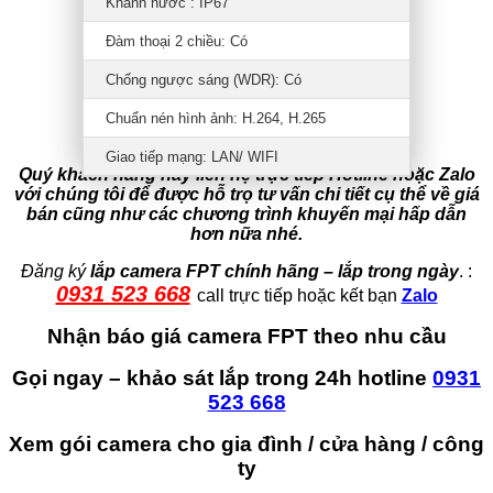
Khánh nước : IP67
Đàm thoại 2 chiều: Có
Chống ngược sáng (WDR): Có
Chuẩn nén hình ảnh: H.264, H.265
Giao tiếp mạng: LAN/ WIFI
Quý khách hàng hãy liên hệ trực tiếp Hotline hoặc Zalo
với chúng tôi để được hỗ trọ tư vấn chi tiết cụ thể về giá
bán cũng như các chương trình khuyến mại hấp dẫn
hơn nữa nhé.
Đăng ký
lắp camera FPT chính hãng – lắp trong ngày
. :
0931 523 668
call trực tiếp hoặc kết bạn
Zalo
Nhận báo giá camera FPT theo nhu cầu
Gọi ngay – khảo sát lắp trong 24h hotline
0931
523 668
Xem gói camera cho gia đình / cửa hàng / công
ty