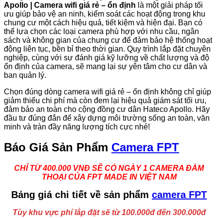
Apollo | Camera wifi giá rẻ – ổn định
là một giải pháp tối
ưu giúp bảo vệ an ninh, kiểm soát các hoạt động trong khu
chung cư một cách hiệu quả, tiết kiệm và hiện đại. Bạn có
thể lựa chọn các loại camera phù hợp với nhu cầu, ngân
sách và không gian của chung cư để đảm bảo hệ thống hoạt
động liên tục, bền bỉ theo thời gian. Quy trình lắp đặt chuyên
nghiệp, cùng với sự đánh giá kỹ lưỡng về chất lượng và độ
ổn định của camera, sẽ mang lại sự yên tâm cho cư dân và
ban quản lý.
Chọn đúng dòng camera wifi giá rẻ – ổn định không chỉ giúp
giảm thiểu chi phí mà còn đem lại hiệu quả giám sát tối ưu,
đảm bảo an toàn cho cộng đồng cư dân Hateco Apollo. Hãy
đầu tư đúng đắn để xây dựng môi trường sống an toàn, văn
minh và tràn đầy năng lượng tích cực nhé!
Báo Giá Sản Phẩm
Camera FPT
CHỈ TỪ 400.000 VNĐ SẼ CÓ NGÀY 1 CAMERA ĐÀM
THOẠI CỦA FPT MADE IN VIỆT NAM
Bảng giá chi tiết về sản phẩm
camera FPT
Tùy khu vực phí lắp đặt sẽ từ 100.000đ đến 300.000đ