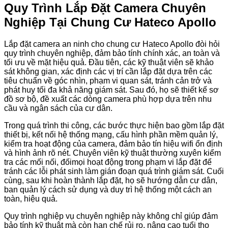
Quy Trình Lắp Đặt Camera Chuyên
Nghiệp Tại Chung Cư Hateco Apollo
Lắp đặt camera an ninh cho chung cư Hateco Apollo đòi hỏi
quy trình chuyên nghiệp, đảm bảo tính chính xác, an toàn và
tối ưu về mặt hiệu quả. Đầu tiên, các kỹ thuật viên sẽ khảo
sát không gian, xác định các vị trí cần lắp đặt dựa trên các
tiêu chuẩn về góc nhìn, phạm vi quan sát, tránh cản trở và
phát huy tối đa khả năng giám sát. Sau đó, họ sẽ thiết kế sơ
đồ sơ bộ, đề xuất các dòng camera phù hợp dựa trên nhu
cầu và ngân sách của cư dân.
Trong quá trình thi công, các bước thực hiện bao gồm lắp đặt
thiết bị, kết nối hệ thống mạng, cấu hình phần mềm quản lý,
kiểm tra hoạt động của camera, đảm bảo tín hiệu wifi ổn định
và hình ảnh rõ nét. Chuyên viên kỹ thuật thường xuyên kiểm
tra các mối nối, đốimọi hoạt động trong phạm vi lắp đặt để
tránh các lỗi phát sinh làm gián đoạn quá trình giám sát. Cuối
cùng, sau khi hoàn thành lắp đặt, họ sẽ hướng dẫn cư dân,
ban quản lý cách sử dụng và duy trì hệ thống một cách an
toàn, hiệu quả.
Quy trình nghiệp vụ chuyên nghiệp này không chỉ giúp đảm
bảo tính kỹ thuật mà còn hạn chế rủi ro, nâng cao tuổi thọ