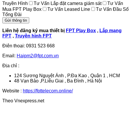
Truyền Hình
Tư Vấn Lắp đặt camera giám sát
Tư Vấn
Mua FPT Play Box
Tư Vấn Leased Line
Tư Vấn Đầu Số
Tổng Đài
Liên hệ đăng ký mua thiết bị
FPT Play Box
,
Lắp mạng
FPT
,
Truyền hình FPT
Điên thoại: 0931 523 668
Email:
Haipm2@fpt.com.vn
Địa chỉ :
124 Sương Nguyệt Ánh , P.Đa Kao , Quận 1 , HCM
48 Vạn Bảo ,P.Liễu Giai , Ba Đình , Hà Nội
Website :
https://fpttelecom.online/
Theo Vnexpress.net