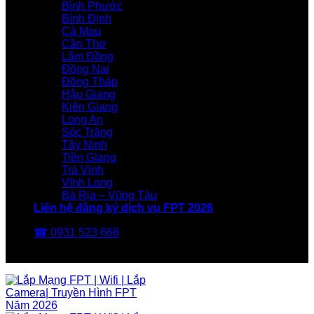
Bình Phước
Bình Định
Cà Mau
Cần Thơ
Lâm Đồng
Đồng Nai
Đồng Tháp
Hậu Giang
Kiên Giang
Long An
Sóc Trăng
Tây Ninh
Tiền Giang
Trà Vinh
Vĩnh Long
Bà Rịa – Vũng Tàu
Liên hệ đăng ký dịch vụ FPT 2026
☎ 0931 523 668
FPT Telecom -Nhà Mạng FPT