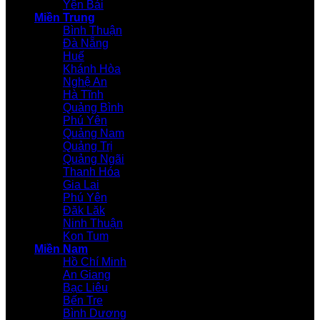
Yên Bái
Miền Trung
Bình Thuận
Đà Nẵng
Huế
Khánh Hòa
Nghệ An
Hà Tĩnh
Quảng Bình
Phú Yên
Quảng Nam
Quảng Trị
Quảng Ngãi
Thanh Hóa
Gia Lai
Phú Yên
Đăk Lăk
Ninh Thuận
Kon Tum
Miền Nam
Hồ Chí Minh
An Giang
Bạc Liêu
Bến Tre
Bình Dương