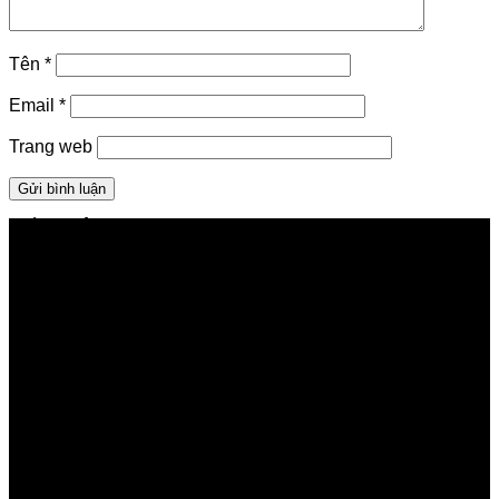
Tên
*
Email
*
Trang web
GIỚI THIỆU FPT TELECOM
Công ty Cổ phần Viễn thông FPT
Tầng 9, Block A, FPT Tower 10 Phạm Văn Bạch, Cầu
Giấy, Hà Nội
Về Chúng Tôi
Giới thiệu FPT
Liên kết Thành viên
Khách hàng Đối tác
Tuyển dụng