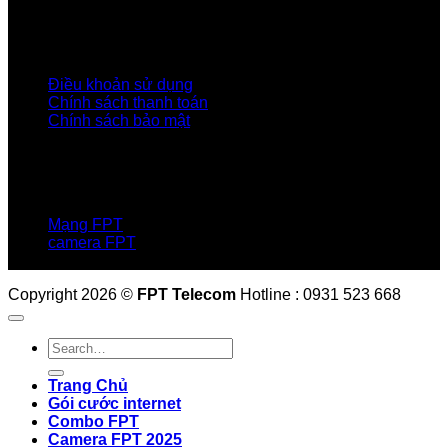
Tập đoàn FPT
Điều Khoản, Chính Sách
Điều khoản sử dụng
Chính sách thanh toán
Chính sách bảo mật
LIÊN HỆ
Hotline:0931 523 668
Báo hỏng :
1900 6600
Mạng FPT
camera FPT
Email: QuyetPN@fpt.com
Copyright 2026 ©
FPT Telecom
Hotline : 0931 523 668
Trang Chủ
Gói cước internet
Combo FPT
Camera FPT 2025