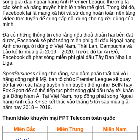
sóng giải đấu ngoại hạng Anh Premier League thường là
các kênh và hãng truyền hình lớn trên thế giới. Trong khi đó,
Facebook lại là mạng xã hội và sử dụng hoàn toàn nền tảng
video trực tuyến để cung cấp nội dung cho người dùng của
mình.
Đã có những thông tin cho rằng nếu thoả thuận hai bên đạt
được, Facebook sẽ phát sóng miễn phí giải đấu Ngoại hạng
Anh cho người dùng ở Việt Nam, Thái Lan, Campuchia và
Lào kể từ mùa giải 2019 – 2020. Trước đó tại Ấn Độ,
Facebook đã phát sóng miễn phí giải đấu Tây Ban Nha La
Liga.
SportBusiness
cũng cho rằng, sau đàm phán thất bại với
hãng công nghệ Mỹ, ban tổ chức Premier League sẽ quay
trở lại với các hãng truyền hình truyền thống như BeIN hay
Fox Sport để có thể tiếp tục phát sóng giải đấu này tới khán
giả Đông Nam Á. Tại Việt Nam, hợp đồng phát sóng Ngoại
hạng Anh của K+ sẽ kết thúc vào tháng 5 tới sau mùa giải
năm nay 2018 – 2019.
Tham khảo khuyến mại FPT Telecom toàn quốc
Miền Bắc
Miền Trung
Miền Nam