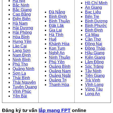
Hà Nội
Hồ Chí Minh
Bắc Ninh
An Giang
Bắc Giang
Đà Nẵng
Bạc Liêu
Cao Bằng
Bình Định
Bến Tre
Điện Biên
Bình Thuận
Bình Dương
Hà Nam
Đăk Lăk
Bình Phước
Hải Dương
Gia Lai
Bình Định
Hải Phòng
Hà Tĩnh
Cà Mau
Hòa Bình
Huế
Cần Thơ
Hưng Yên
Khánh Hòa
Đồng Nai
Lào Cai
Kon Tum
Đồng Tháp
Lạng Sơn
Nghệ An
Hậu Giang
Nam Định
Ninh Thuận
Kiên Giang
Ninh Bình
Phú Yên
Lâm Đồng
Phú Thọ
Quảng Bình
Sóc Trăng
Quảng Ninh
Quảng Nam
Tây Ninh
Sơn La
Quảng Ngãi
Tiền Giang
Thái Bình
Quảng Trị
Trà Vinh
Thái Nguyên
Thanh Hóa
Vĩnh Long
Tuyên Quang
Vũng Tàu
Vĩnh Phúc
Long An
Yên Bái
Đăng ký tư vấn
lắp mạng FPT
online