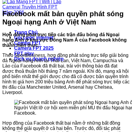
Facebook mất bản quyền phát sóng
Ngoại hạng Anh ở Việt Nam
Trang Chủ
Hợp đồng phát trực tiếp các trận đấu bóng đá Ngoại
Gói cước internet
hạng Anh ở khu vực Đông Nam Á của Facebook không
Combo FPT
thành hiện thực.
Camera FPT 2025
FPT play
Theo
SportBusiness
, hợp đồng phát sóng trực tiếp giải bóng
Dịch vụ doanh nghiệp
đá Ngoại hạng Anh tại Thái Lan, Việt Nam, Campuchia và
Lào của Facebook đã thất bại, trái với thông báo đã đạt
được thoả thuận hồi tháng 7 năm ngoái. Khi đó, mạng xã hội
phổ biến nhất thế giới được cho đã có được bản quyền trình
hình trị giá hơn 200 triệu bảng Anh để phát sóng trực tiếp các
thi đấu của Manchester United, Arsenal hay Chelsea,
Liverpool.
Người Việt lỡ cơ hội xem miễn phí MU thi đấu Ngoại hạ
Facebook.
Hợp đồng của Facebook thất bại nằm ở những bất đồng
không thể giải quyết ở cả hai bên. Trước đó, đối tác phát