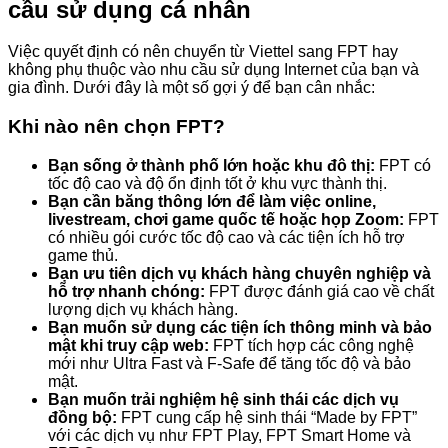
cầu sử dụng cá nhân
Việc quyết định có nên chuyển từ Viettel sang FPT hay
không phụ thuộc vào nhu cầu sử dụng Internet của bạn và
gia đình. Dưới đây là một số gợi ý để bạn cân nhắc:
Khi nào nên chọn FPT?
Bạn sống ở thành phố lớn hoặc khu đô thị:
FPT có
tốc độ cao và độ ổn định tốt ở khu vực thành thị.
Bạn cần băng thông lớn để làm việc online,
livestream, chơi game quốc tế hoặc họp Zoom:
FPT
có nhiều gói cước tốc độ cao và các tiện ích hỗ trợ
game thủ.
Bạn ưu tiên dịch vụ khách hàng chuyên nghiệp và
hỗ trợ nhanh chóng:
FPT được đánh giá cao về chất
lượng dịch vụ khách hàng.
Bạn muốn sử dụng các tiện ích thông minh và bảo
mật khi truy cập web:
FPT tích hợp các công nghệ
mới như Ultra Fast và F-Safe để tăng tốc độ và bảo
mật.
Bạn muốn trải nghiệm hệ sinh thái các dịch vụ
đồng bộ:
FPT cung cấp hệ sinh thái “Made by FPT”
với các dịch vụ như FPT Play, FPT Smart Home và