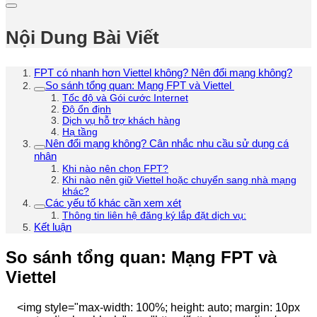
Nội Dung Bài Viết
FPT có nhanh hơn Viettel không? Nên đổi mạng không?
So sánh tổng quan: Mạng FPT và Viettel
Tốc độ và Gói cước Internet
Độ ổn định
Dịch vụ hỗ trợ khách hàng
Hạ tầng
Nên đổi mạng không? Cân nhắc nhu cầu sử dụng cá
nhân
Khi nào nên chọn FPT?
Khi nào nên giữ Viettel hoặc chuyển sang nhà mạng
khác?
Các yếu tố khác cần xem xét
Thông tin liên hệ đăng ký lắp đặt dịch vụ:
Kết luận
So sánh tổng quan: Mạng FPT và
Viettel
<img style="max-width: 100%; height: auto; margin: 10px