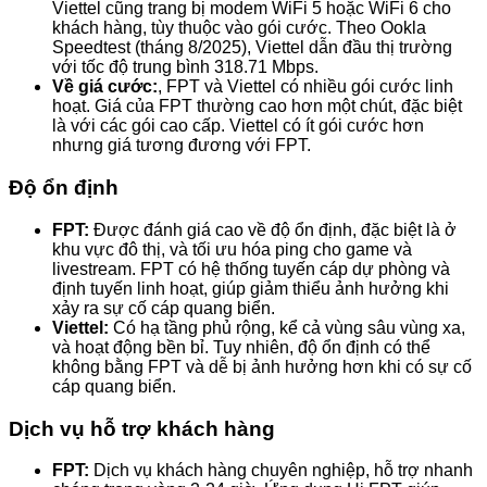
Viettel cũng trang bị modem WiFi 5 hoặc WiFi 6 cho
khách hàng, tùy thuộc vào gói cước. Theo Ookla
Speedtest (tháng 8/2025), Viettel dẫn đầu thị trường
với tốc độ trung bình 318.71 Mbps.
Về giá cước:
, FPT và Viettel có nhiều gói cước linh
hoạt. Giá của FPT thường cao hơn một chút, đặc biệt
là với các gói cao cấp. Viettel có ít gói cước hơn
nhưng giá tương đương với FPT.
Độ ổn định
FPT:
Được đánh giá cao về độ ổn định, đặc biệt là ở
khu vực đô thị, và tối ưu hóa ping cho game và
livestream. FPT có hệ thống tuyến cáp dự phòng và
định tuyến linh hoạt, giúp giảm thiểu ảnh hưởng khi
xảy ra sự cố cáp quang biển.
Viettel:
Có hạ tầng phủ rộng, kể cả vùng sâu vùng xa,
và hoạt động bền bỉ. Tuy nhiên, độ ổn định có thể
không bằng FPT và dễ bị ảnh hưởng hơn khi có sự cố
cáp quang biển.
Dịch vụ hỗ trợ khách hàng
FPT:
Dịch vụ khách hàng chuyên nghiệp, hỗ trợ nhanh