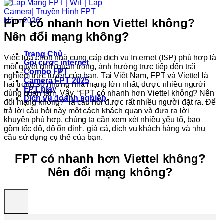
FPT có nhanh hơn Viettel không?
Nên đổi mạng không?
Trang Chủ
Việc lựa chọn nhà cung cấp dịch vụ Internet (ISP) phù hợp là
Gói cước internet
một quyết định quan trọng, ảnh hưởng trực tiếp đến trải
Combo FPT
nghiệm trực tuyến của bạn. Tại Việt Nam, FPT và Viettel là
Camera FPT 2025
hai trong số những nhà mạng lớn nhất, được nhiều người
FPT play
dùng quan tâm. Vậy, “FPT có nhanh hơn Viettel không? Nên
Dịch vụ doanh nghiệp
đổi mạng không?” là câu hỏi được rất nhiều người đặt ra. Để
trả lời câu hỏi này một cách khách quan và đưa ra lời
khuyên phù hợp, chúng ta cần xem xét nhiều yếu tố, bao
gồm tốc độ, độ ổn định, giá cả, dịch vụ khách hàng và nhu
cầu sử dụng cụ thể của bạn.
FPT có nhanh hơn Viettel không?
Nên đổi mạng không?