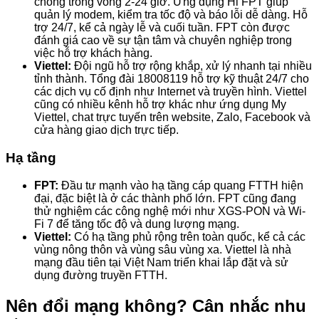
chóng trong vòng 2-24 giờ. Ứng dụng Hi FPT giúp
quản lý modem, kiểm tra tốc độ và báo lỗi dễ dàng. Hỗ
trợ 24/7, kể cả ngày lễ và cuối tuần. FPT còn được
đánh giá cao về sự tận tâm và chuyên nghiệp trong
việc hỗ trợ khách hàng.
Viettel:
Đội ngũ hỗ trợ rộng khắp, xử lý nhanh tại nhiều
tỉnh thành. Tổng đài 18008119 hỗ trợ kỹ thuật 24/7 cho
các dịch vụ cố định như Internet và truyền hình. Viettel
cũng có nhiều kênh hỗ trợ khác như ứng dụng My
Viettel, chat trực tuyến trên website, Zalo, Facebook và
cửa hàng giao dịch trực tiếp.
Hạ tầng
FPT:
Đầu tư mạnh vào hạ tầng cáp quang FTTH hiện
đại, đặc biệt là ở các thành phố lớn. FPT cũng đang
thử nghiệm các công nghệ mới như XGS-PON và Wi-
Fi 7 để tăng tốc độ và dung lượng mạng.
Viettel:
Có hạ tầng phủ rộng trên toàn quốc, kể cả các
vùng nông thôn và vùng sâu vùng xa. Viettel là nhà
mạng đầu tiên tại Việt Nam triển khai lắp đặt và sử
dụng đường truyền FTTH.
Nên đổi mạng không? Cân nhắc nhu