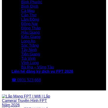
Bình Phước
Bình Định
Cà Mau
Cần Thơ
Lâm Đồng
Đồng Nai
Đồng Tháp
Hậu Giang
Kiên Giang
Long An
Sóc Trăng
Tây Ninh
Tiền Giang
Trà Vinh
Vĩnh Long
Bà Rịa – Vũng Tàu
Liên hệ đăng ký dịch vụ FPT 2026
☎ 0931 523 668
FPT Telecom -Nhà Mạng FPT