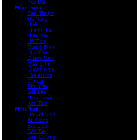
Yên Bái
Miền Trung
Bình Thuận
Đà Nẵng
Huế
Khánh Hòa
Nghệ An
Hà Tĩnh
Quảng Bình
Phú Yên
Quảng Nam
Quảng Trị
Quảng Ngãi
Thanh Hóa
Gia Lai
Phú Yên
Đăk Lăk
Ninh Thuận
Kon Tum
Miền Nam
Hồ Chí Minh
An Giang
Bạc Liêu
Bến Tre
Bình Dương