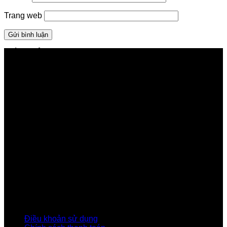
Trang web
GIỚI THIỆU FPT TELECOM
Công ty Cổ phần Viễn thông FPT
Tầng 9, Block A, FPT Tower 10 Phạm Văn Bạch, Cầu
Giấy, Hà Nội
Về Chúng Tôi
Giới thiệu FPT
Liên kết Thành viên
Khách hàng Đối tác
Tuyển dụng
Tập đoàn FPT
Điều Khoản, Chính Sách
Điều khoản sử dụng