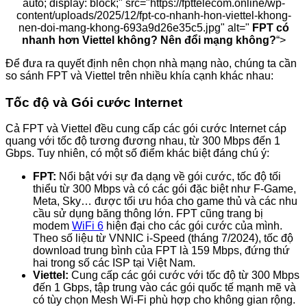
auto; display: block;" src="https://fpttelecom.online/wp-
content/uploads/2025/12/fpt-co-nhanh-hon-viettel-khong-
nen-doi-mang-khong-693a9d26e35c5.jpg" alt="
FPT có
nhanh hơn Viettel không? Nên đổi mạng không?
“>
Để đưa ra quyết định nên chọn nhà mạng nào, chúng ta cần
so sánh FPT và Viettel trên nhiều khía cạnh khác nhau:
Tốc độ và Gói cước Internet
Cả FPT và Viettel đều cung cấp các gói cước Internet cáp
quang với tốc độ tương đương nhau, từ 300 Mbps đến 1
Gbps. Tuy nhiên, có một số điểm khác biệt đáng chú ý:
FPT:
Nổi bật với sự đa dạng về gói cước, tốc độ tối
thiểu từ 300 Mbps và có các gói đặc biệt như F-Game,
Meta, Sky… được tối ưu hóa cho game thủ và các nhu
cầu sử dụng băng thông lớn. FPT cũng trang bị
modem
WiFi 6
hiện đại cho các gói cước của mình.
Theo số liệu từ VNNIC i-Speed (tháng 7/2024), tốc độ
download trung bình của FPT là 159 Mbps, đứng thứ
hai trong số các ISP tại Việt Nam.
Viettel:
Cung cấp các gói cước với tốc độ từ 300 Mbps
đến 1 Gbps, tập trung vào các gói quốc tế mạnh mẽ và
có tùy chọn Mesh Wi-Fi phù hợp cho không gian rộng.