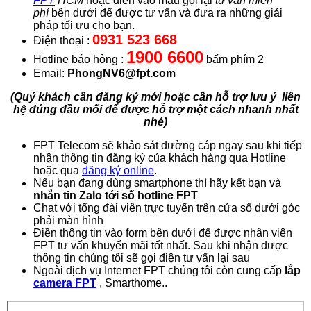
FPT
HCM
hoặc điền vào mẫu gọi lại
tư vấn miễn
phí
bên dưới để được tư vấn và đưa ra những giải
pháp tối ưu cho bạn.
0931 523 668
Điện thoại :
1900 6600
Hotline báo hỏng :
bấm phím 2
Email:
PhongNV6@fpt.com
(Quý khách cần đăng ký mới hoặc cần hỗ trợ lưu ý liên
hệ đúng đầu mối để được hỗ trợ một cách nhanh nhất
nhé)
FPT Telecom sẽ khảo sát đường cáp ngay sau khi tiếp
nhận thông tin đăng ký của khách hàng qua Hotline
hoặc qua
đăng ký online
.
Nếu bạn đang dùng smartphone thì hãy kết bạn và
nhắn tin Zalo tới số hotline FPT
Chat với tổng đài viên trực tuyến trên cửa sổ dưới góc
phải màn hình
Điền thông tin vào form bên dưới để được nhân viên
FPT tư vấn khuyến mãi tốt nhất. Sau khi nhận được
thông tin chúng tôi sẽ gọi điện tư vấn lại sau
Ngoài dịch vụ Internet FPT chúng tôi còn cung cấp
lắp
camera FPT
, Smarthome..