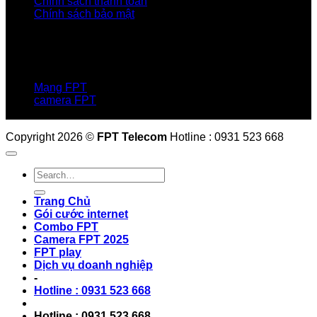
Chính sách thanh toán
Chính sách bảo mật
LIÊN HỆ
Hotline:0931 523 668
Báo hỏng :
1900 6600
Mạng FPT
camera FPT
Email: QuyetPN@fpt.com
Copyright 2026 ©
FPT Telecom
Hotline : 0931 523 668
Trang Chủ
Gói cước internet
Combo FPT
Camera FPT 2025
FPT play
Dịch vụ doanh nghiệp
-
Hotline : 0931 523 668
Hotline : 0931 523 668