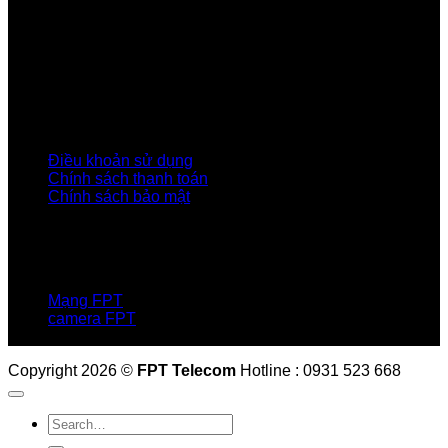
Giới thiệu FPT
Liên kết Thành viên
Khách hàng Đối tác
Tuyển dụng
Tập đoàn FPT
Điều Khoản, Chính Sách
Điều khoản sử dụng
Chính sách thanh toán
Chính sách bảo mật
LIÊN HỆ
Hotline:0931 523 668
Báo hỏng :
1900 6600
Mạng FPT
camera FPT
Email: QuyetPN@fpt.com
Copyright 2026 ©
FPT Telecom
Hotline : 0931 523 668