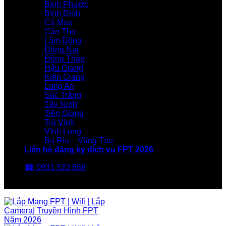
Bình Phước
Bình Định
Cà Mau
Cần Thơ
Lâm Đồng
Đồng Nai
Đồng Tháp
Hậu Giang
Kiên Giang
Long An
Sóc Trăng
Tây Ninh
Tiền Giang
Trà Vinh
Vĩnh Long
Bà Rịa – Vũng Tàu
Liên hệ đăng ký dịch vụ FPT 2026
☎ 0931 523 668
FPT Telecom -Nhà Mạng FPT