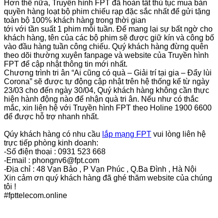
Hơn thế nữa, Truyền hình FPT đã hoàn tất thủ tục mua bản
quyền hàng loạt bộ phim chiếu rạp đặc sắc nhất để gửi tặng
toàn bộ 100% khách hàng trong thời gian
tới với tần suất 1 phim mỗi tuần. Để mang lại sự bất ngờ cho
khách hàng, tên của các bộ phim sẽ được giữ kín và công bố
vào đầu hàng tuần công chiếu. Quý khách hàng đừng quên
theo dõi thường xuyên fanpage và website của Truyền hình
FPT để cập nhật thông tin mới nhất.
Chương trình tri ân “Ai cũng có quà – Giải trí tại gia – Đẩy lùi
Corona” sẽ được tự động cập nhật trên hệ thống kể từ ngày
23/03 cho đến ngày 30/04, Quý khách hàng không cần thực
hiện hành động nào để nhận quà tri ân. Nếu như có thắc
mắc, xin liên hệ với Truyền hình FPT theo Holine 1900 6600
để được hỗ trợ nhanh nhất.
Qúy khách hàng có nhu cầu
lắp mạng FPT
vui lòng liên hệ
trực tiếp phòng kinh doanh:
-Số điện thoại : 0931 523 668
-Email : phongnv6@fpt.com
-Địa chỉ : 48 Vạn Bảo , P Vạn Phúc , Q.Ba Đình , Hà Nội
Xin cảm ơn quý khách hàng đã ghé thăm website của chúng
tôi !
#fpttelecom.online