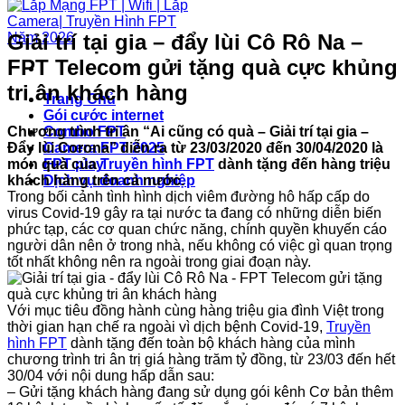
Giải trí tại gia – đẩy lùi Cô Rô Na –
FPT Telecom gửi tặng quà cực khủng
tri ân khách hàng
Trang Chủ
Gói cước internet
Chương trình tri ân “Ai cũng có quà – Giải trí tại gia –
Combo FPT
Đẩy lùi Corona” diễn ra từ 23/03/2020 đến 30/04/2020 là
Camera FPT 2025
món quà của
Truyền hình FPT
dành tặng đến hàng triệu
FPT play
khách hàng trên cả nước.
Dịch vụ doanh nghiệp
Trong bối cảnh tình hình dịch viêm đường hô hấp cấp do
virus Covid-19 gây ra tại nước ta đang có những diễn biến
phức tạp, các cơ quan chức năng, chính quyền khuyến cáo
người dân nên ở trong nhà, nếu không có việc gì quan trọng
tốt nhất không nên ra ngoài trong giai đoạn này.
Với mục tiêu đồng hành cùng hàng triệu gia đình Việt trong
thời gian hạn chế ra ngoài vì dịch bệnh Covid-19,
Truyền
hình FPT
dành tặng đến toàn bộ khách hàng của mình
chương trình tri ân trị giá hàng trăm tỷ đồng, từ 23/03 đến hết
30/04 với nội dung hấp dẫn sau:
– Gửi tặng khách hàng đang sử dụng gói kênh Cơ bản thêm