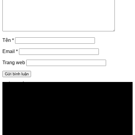
Tên
*
Email
*
Trang web
GIỚI THIỆU FPT TELECOM
Công ty Cổ phần Viễn thông FPT
Tầng 9, Block A, FPT Tower 10 Phạm Văn Bạch, Cầu
Giấy, Hà Nội
Về Chúng Tôi