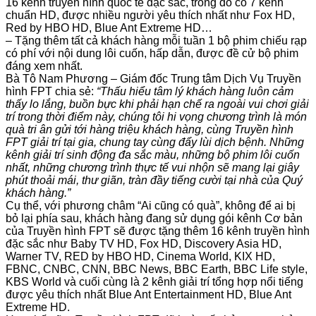
16 kênh truyền hình quốc tế đặc sắc, trong đó có 7 kênh
chuẩn HD, được nhiều người yêu thích nhất như Fox HD,
Red by HBO HD, Blue Ant Extreme HD…
– Tặng thêm tất cả khách hàng mỗi tuần 1 bộ phim chiếu rạp
có phí với nội dung lôi cuốn, hấp dẫn, được đề cử bộ phim
đáng xem nhất.
Bà Tô Nam Phương – Giám đốc Trung tâm Dịch Vụ Truyền
hình FPT chia sẻ:
“Thấu hiểu tâm lý khách hàng luôn cảm
thấy lo lắng, buồn bực khi phải hạn chế ra ngoài vui chơi giải
trí trong thời điểm này, chúng tôi hi vọng chương trình là món
quà tri ân gửi tới hàng triệu khách hàng, cùng Truyền hình
FPT giải trí tại gia, chung tay cùng đẩy lùi dịch bệnh. Những
kênh giải trí sinh động đa sắc màu, những bộ phim lôi cuốn
nhất, những chương trình thực tế vui nhộn sẽ mang lại giây
phút thoải mái, thư giãn, tràn đầy tiếng cười tại nhà của Quý
khách hàng.”
Cụ thể, với phương châm “Ai cũng có quà”, không để ai bị
bỏ lại phía sau, khách hàng đang sử dụng gói kênh Cơ bản
của Truyền hình FPT sẽ được tặng thêm 16 kênh truyền hình
đặc sắc như Baby TV HD, Fox HD, Discovery Asia HD,
Warner TV, RED by HBO HD, Cinema World, KIX HD,
FBNC, CNBC, CNN, BBC News, BBC Earth, BBC Life style,
KBS World và cuối cùng là 2 kênh giải trí tổng hợp nổi tiếng
được yêu thích nhất Blue Ant Entertainment HD, Blue Ant
Extreme HD.