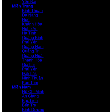
Yên Bái
Miền Trung
Bình Thuận
Đà Nẵng
Huế
Khánh Hòa
Nghệ An
Hà Tĩnh
Quảng Bình
Phú Yên
Quảng Nam
Quảng Trị
Quảng Ngãi
Thanh Hóa
Gia Lai
Phú Yên
Đăk Lăk
Ninh Thuận
Kon Tum
Miền Nam
Hồ Chí Minh
An Giang
Bạc Liêu
Bến Tre
Bình Dương