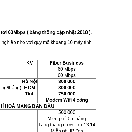
 tới 60Mbps ( băng thông cập nhật 2018 ).
h nghiệp nhỏ với quy mô khoảng 10 máy tính
KV
Fiber Business
60 Mbps
60 Mbps
Hà Nội
800.000
ng/tháng)
HCM
800.000
Tỉnh
750.000
Modem Wifi 4 cổng
HÍ HOÀ MẠNG BAN ĐẦU
500.000
Miễn phí 0,5 tháng
Tặng tháng cước thứ
13,14
Miễn phí IP tĩnh