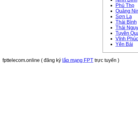
Phú Thọ
Quảng Ni
Sơn La
Thái Bình
Thái Ngu
Tuyên Qu
Vĩnh Phú
Yên Bái
fpttelecom.online ( đăng ký
lắp mạng FPT
trực tuyến )