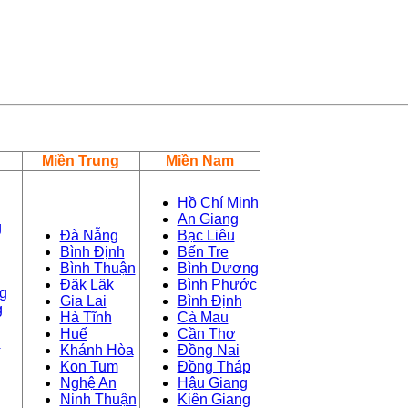
Miền Trung
Miền Nam
Hồ Chí Minh
An Giang
g
Đà Nẵng
Bạc Liêu
Bình Định
Bến Tre
Bình Thuận
Bình Dương
Đăk Lăk
Bình Phước
g
Gia Lai
Bình Định
g
Hà Tĩnh
Cà Mau
Huế
Cần Thơ
n
Khánh Hòa
Đồng Nai
Kon Tum
Đồng Tháp
Nghệ An
Hậu Giang
Ninh Thuận
Kiên Giang