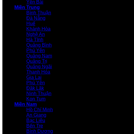
Yên Bái
Miền Trung
Bình Thuận
Đà Nẵng
Huế
Khánh Hòa
Nghệ An
Hà Tĩnh
Quảng Bình
Phú Yên
Quảng Nam
Quảng Trị
Quảng Ngãi
Thanh Hóa
Gia Lai
Phú Yên
Đăk Lăk
Ninh Thuận
Kon Tum
Miền Nam
Hồ Chí Minh
An Giang
Bạc Liêu
Bến Tre
Bình Dương