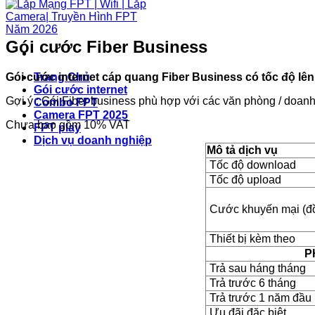
Gói cước Fiber Business
Gói cước internet cáp quang Fiber Business có tốc độ lên
Trang Chủ
Gói cước internet
Gợi ý : Gói Fiber business phù hợp với các văn phòng / doan
Combo FPT
Camera FPT 2025
Chưa bao gồm 10% VAT
FPT play
Dịch vụ doanh nghiệp
Mô tả dịch vụ
Tốc độ download
Tốc độ upload
Cước khuyến mại (đồ
Thiết bị kèm theo
P
Trả sau háng tháng
Trả trước 6 tháng
Trả trước 1 năm đầu
Ưu đãi đặc biệt