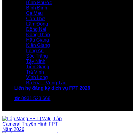
Bình Phước
Bình Định
Cà Mau
Cần Thơ
Lâm Đồng
Đồng Nai
Đồng Tháp
Hậu Giang
Kiên Giang
Long An
Sóc Trăng
Tây Ninh
Tiền Giang
Trà Vinh
Vĩnh Long
Bà Rịa – Vũng Tàu
Liên hệ đăng ký dịch vụ FPT 2026
☎ 0931 523 668
FPT Telecom -Nhà Mạng FPT