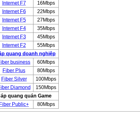
Internet F7
16Mbps
Internet F6
22Mbps
Internet F5
27Mbps
Internet F4
35Mbps
Internet F3
45Mbps
Internet F2
55Mbps
áp quang doanh nghiệp
iber business
60Mbps
Fiber Plus
80Mbps
Fiber Silver
100Mbps
iber Diamond
150Mbps
áp quang quán Game
Fiber Public+
80Mbps