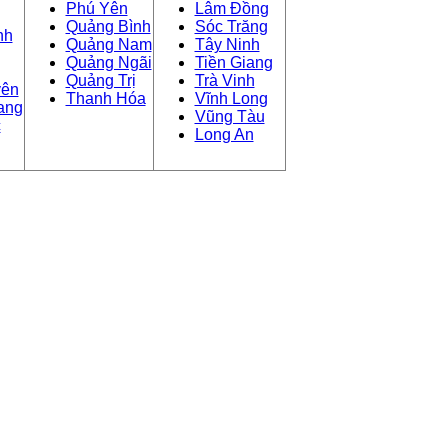
Phú Yên
Lâm Đồng
Quảng Bình
Sóc Trăng
nh
Quảng Nam
Tây Ninh
Quảng Ngãi
Tiền Giang
Quảng Trị
Trà Vinh
yên
Thanh Hóa
Vĩnh Long
ang
Vũng Tàu
c
Long An