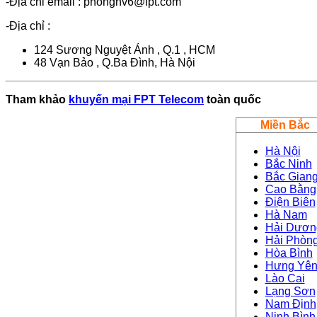
-Địa chỉ email : phongnv6@fpt.com
-Địa chỉ :
124 Sương Nguyệt Ánh , Q.1 , HCM
48 Vạn Bảo , Q.Ba Đình, Hà Nội
Tham khảo
khuyến mại FPT Telecom
toàn quốc
Miền Bắc
Hà Nội
Bắc Ninh
Bắc Gian
Cao Bằng
Điện Biên
Hà Nam
Hải Dươn
Hải Phòn
Hòa Bình
Hưng Yê
Lào Cai
Lạng Sơn
Nam Định
Ninh Bình