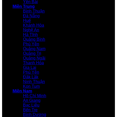
Yên Bái
Miền Trung
Bình Thuận
Đà Nẵng
Huế
Khánh Hòa
Nghệ An
Hà Tĩnh
Quảng Bình
Phú Yên
Quảng Nam
Quảng Trị
Quảng Ngãi
Thanh Hóa
Gia Lai
Phú Yên
Đăk Lăk
Ninh Thuận
Kon Tum
Miền Nam
Hồ Chí Minh
An Giang
Bạc Liêu
Bến Tre
Bình Dương