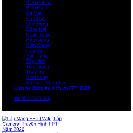
Bình Phước
Bình Định
Cà Mau
Cần Thơ
Lâm Đồng
Đồng Nai
Đồng Tháp
Hậu Giang
Kiên Giang
Long An
Sóc Trăng
Tây Ninh
Tiền Giang
Trà Vinh
Vĩnh Long
Bà Rịa – Vũng Tàu
Liên hệ đăng ký dịch vụ FPT 2026
☎ 0931 523 668
FPT Telecom -Nhà Mạng FPT