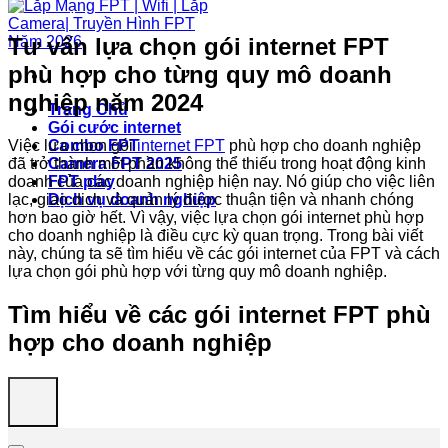
Tư vấn lựa chọn gói internet FPT
phù hợp cho từng quy mô doanh
nghiệp năm 2024
Trang Chủ
Gói cước internet
Việc lựa chọn gói
internet FPT
phù hợp cho doanh nghiệp
Combo FPT
đã trở thành một phần không thể thiếu trong hoạt động kinh
Camera FPT 2025
doanh của các doanh nghiệp hiện nay. Nó giúp cho việc liên
FPT play
lạc, giao dịch và quản lý được thuận tiện và nhanh chóng
Dịch vụ doanh nghiệp
hơn bao giờ hết. Vì vậy, việc lựa chọn gói internet phù hợp
cho doanh nghiệp là điều cực kỳ quan trọng. Trong bài viết
này, chúng ta sẽ tìm hiểu về các gói internet của FPT và cách
lựa chọn gói phù hợp với từng quy mô doanh nghiệp.
Tìm hiểu về các gói internet FPT phù
hợp cho doanh nghiệp