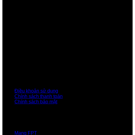
Công ty Cổ phần Viễn thông FPT
Tầng 9, Block A, FPT Tower 10 Phạm Văn Bạch, Cầu
Giấy, Hà Nội
Về Chúng Tôi
Giới thiệu FPT
Liên kết Thành viên
Khách hàng Đối tác
Tuyển dụng
Tập đoàn FPT
Điều Khoản, Chính Sách
Điều khoản sử dụng
Chính sách thanh toán
Chính sách bảo mật
LIÊN HỆ
Hotline:0931 523 668
Báo hỏng :
1900 6600
Mạng FPT