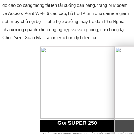
độ cao có băng thông tải lên tải xuống cân bằng, trang bị Modem
và Access Point Wi-Fi 6 cao cấp, hỗ trợ IP tĩnh cho camera giám
sát, máy chủ nội bộ — phù hợp xưởng mây tre đan Phú Nghĩa,
nhà xưởng quanh khu công nghiệp và văn phòng, cửa hàng tại
Chúc Sơn, Xuân Mai cần internet ổn định liên tục.
Gói SUPER 250
Phù hợp cá nhân, doanh nghiệp nhỏ (<50
Phù hợp c