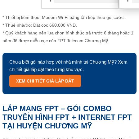
* Thiết bị kèm theo: Modem Wi-Fi băng tần kép theo gói cước.
* Thuê nhà/trọ: Đặt cọc 660.000 VND.
* Quý khách hàng nên lựa chọn hình thức trả trước 6 tháng hoặc 1
năm để được miễn cọc của FPT Telecom Chương Mỹ.
Chưa biết gói nào hợp với nhà mình tại Chương Mỹ? Xem
chi tiết giá lắp đặt theo từng khu vực.
XEM CHI TIẾT GIÁ LẮP ĐẶT
LẮP MẠNG FPT – GÓI COMBO
TRUYỀN HÌNH FPT + INTERNET FPT
TẠI HUYỆN CHƯƠNG MỸ