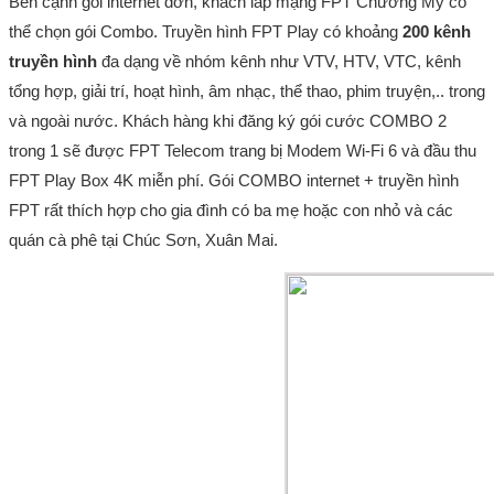
Bên cạnh gói internet đơn, khách lắp mạng FPT Chương Mỹ có
thể chọn gói Combo. Truyền hình FPT Play có khoảng
200 kênh
truyền hình
đa dạng về nhóm kênh như VTV, HTV, VTC, kênh
tổng hợp, giải trí, hoạt hình, âm nhạc, thể thao, phim truyện,.. trong
và ngoài nước. Khách hàng khi đăng ký gói cước COMBO 2
trong 1 sẽ được FPT Telecom trang bị Modem Wi-Fi 6 và đầu thu
FPT Play Box 4K miễn phí. Gói COMBO internet + truyền hình
FPT rất thích hợp cho gia đình có ba mẹ hoặc con nhỏ và các
quán cà phê tại Chúc Sơn, Xuân Mai.