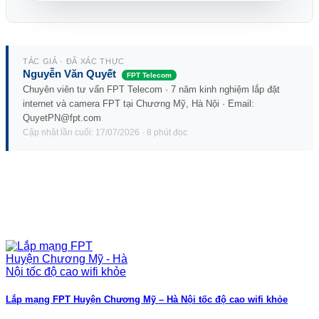
TÁC GIẢ · ĐÃ XÁC THỰC
Nguyễn Văn Quyết
FPT Telecom
Chuyên viên tư vấn FPT Telecom · 7 năm kinh nghiệm lắp đặt
internet và camera FPT tại Chương Mỹ, Hà Nội · Email:
QuyetPN@fpt.com
Cập nhật lần cuối: 17/07/2026 · 8 phút đọc
Lắp mạng FPT Huyện Chương Mỹ – Hà Nội tốc độ cao wifi khỏe