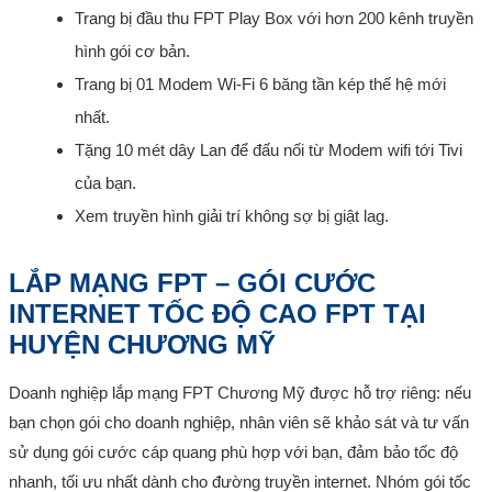
Trang bị đầu thu FPT Play Box với hơn 200 kênh truyền
hình gói cơ bản.
Trang bị 01 Modem Wi-Fi 6 băng tần kép thế hệ mới
nhất.
Tặng 10 mét dây Lan để đấu nối từ Modem wifi tới Tivi
của bạn.
Xem truyền hình giải trí không sợ bị giật lag.
LẮP MẠNG FPT – GÓI CƯỚC
INTERNET TỐC ĐỘ CAO FPT TẠI
HUYỆN CHƯƠNG MỸ
Doanh nghiệp lắp mạng FPT Chương Mỹ được hỗ trợ riêng: nếu
bạn chọn gói cho doanh nghiệp, nhân viên sẽ khảo sát và tư vấn
sử dụng gói cước cáp quang phù hợp với bạn, đảm bảo tốc độ
nhanh, tối ưu nhất dành cho đường truyền internet. Nhóm gói tốc