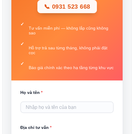
📞 0931 523 668
Tư vấn miễn phí — không lắp cũng không
sao
Hỗ trợ trả sau từng tháng, không phải đặt
cọc
Báo giá chính xác theo hạ tầng từng khu vực
Họ và tên
*
Địa chỉ tư vấn
*