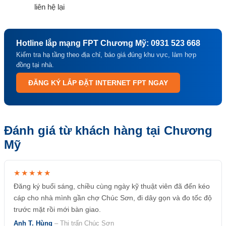
liên hệ lại
Hotline lắp mạng FPT Chương Mỹ: 0931 523 668
Kiểm tra hạ tầng theo địa chỉ, báo giá đúng khu vực, làm hợp
đồng tại nhà.
ĐĂNG KÝ LẮP ĐẶT INTERNET FPT NGAY
Đánh giá từ khách hàng tại Chương
Mỹ
★★★★★
Đăng ký buổi sáng, chiều cùng ngày kỹ thuật viên đã đến kéo
cáp cho nhà mình gần chợ Chúc Sơn, đi dây gọn và đo tốc độ
trước mặt rồi mới bàn giao.
Anh T. Hùng
– Thị trấn Chúc Sơn