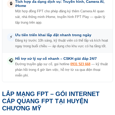
Tích hợp đa dạng dịch vụ: Truyền hình, Camera AI,
🔒
iHome
Một hợp đồng FPT cho phép đăng ký thêm Camera AI quan
sát, nhà thông minh iHome, truyền hình FPT Play — quản lý
tập trung trên app.
Ưu tiên triển khai lắp đặt nhanh trong ngày
⚡
Đăng ký trước 10h sáng, kỹ thuật viên có thể lắp và kích hoạt
ngay trong buổi chiều — áp dụng cho khu vực có hạ tầng tốt.
Hỗ trợ xử lý sự cố nhanh – CSKH giải đáp 24/7
🎧
Đường truyền gặp sự cố, gọi hotline
0931 523 668
— kỹ thuật
phản hồi trong 4 giờ làm việc, hỗ trợ từ xa qua điện thoại
miễn phí.
LẮP MẠNG FPT – GÓI INTERNET
CÁP QUANG FPT TẠI HUYỆN
CHƯƠNG MỸ