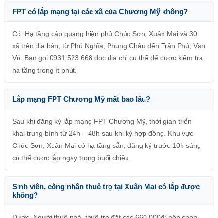
FPT có lắp mạng tại các xã của Chương Mỹ không?
Có. Hạ tầng cáp quang hiện phủ Chúc Sơn, Xuân Mai và 30
xã trên địa bàn, từ Phú Nghĩa, Phụng Châu đến Trần Phú, Văn
Võ. Bạn gọi 0931 523 668 đọc địa chỉ cụ thể để được kiểm tra
hạ tầng trong ít phút.
Lắp mạng FPT Chương Mỹ mất bao lâu?
Sau khi đăng ký lắp mạng FPT Chương Mỹ, thời gian triển
khai trung bình từ 24h – 48h sau khi ký hợp đồng. Khu vực
Chúc Sơn, Xuân Mai có hạ tầng sẵn, đăng ký trước 10h sáng
có thể được lắp ngay trong buổi chiều.
Sinh viên, công nhân thuê trọ tại Xuân Mai có lắp được
không?
Được. Người thuê nhà, thuê trọ đặt cọc 660.000đ; nên chọn