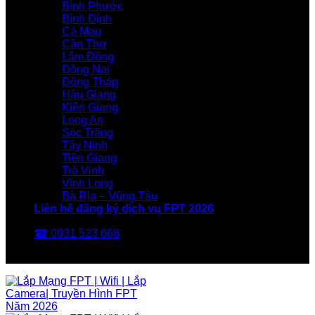
Bình Phước
Bình Định
Cà Mau
Cần Thơ
Lâm Đồng
Đồng Nai
Đồng Tháp
Hậu Giang
Kiên Giang
Long An
Sóc Trăng
Tây Ninh
Tiền Giang
Trà Vinh
Vĩnh Long
Bà Rịa – Vũng Tàu
Liên hệ đăng ký dịch vụ FPT 2026
☎ 0931 523 668
FPT Telecom -Nhà Mạng FPT