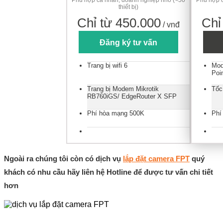
thiết bị)
Chỉ từ 450.000
Chỉ
/ vnđ
Đăng ký tư vấn
Trang bị wifi 6
Mod
Poi
Trang bị Modem Mikrotik
Tốc
RB760iGS/ EdgeRouter X SFP
Phí hòa mạng 500K
Phí
Ngoài ra chúng tôi còn có dịch vụ
lắp đặt camera FPT
quý
khách có nhu cầu hãy liên hệ Hotline để được tư vấn chi tiết
hơn