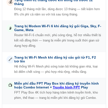
Tặng thêm 01 tháng cước khi đóng trả trước 12
💰
tháng
Đóng 12 tháng một lần, dùng được 13 tháng — tiết kiệm hơn
8% chi phí cả năm so với trả sau từng tháng.
Trang bị Modem Wi-Fi 6 khi đăng ký gói Giga, Sky, F-
📡
Game, Meta
Router Wi-Fi 6 chuẩn mới, phủ sóng rộng, hỗ trợ nhiều thiết bị
kết nối đồng thời — trang bị miễn phí trong suốt thời gian sử
dụng hợp đồng.
Trang bị Wi-Fi Mesh khi đăng ký các gói từ F1, F2
🔗
trở lên
Hệ thống Wi-Fi Mesh phủ sóng toàn bộ không gian nhà, loại
bỏ điểm chết sóng — phù hợp nhà rộng, nhiều tầng.
Miễn phí đầu FPT Play Box khi đăng ký truyền hình
📺
hoặc Combo Internet +
Truyền hình FPT
Play
FPT Play Box 4K tích hợp hàng trăm kênh truyền hình, kho
phim, thể thao — trang bị miễn phí khi đăng ký gói Combo.