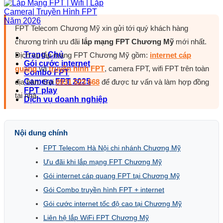
FPT Telecom Chương Mỹ xin gửi tới quý khách hàng
chương trình ưu đãi
lắp mạng FPT Chương Mỹ
mới nhất.
Trang Chủ
Dịch vụ lắp mạng FPT Chương Mỹ gồm:
internet cáp
Gói cước internet
quang
và
truyền hình FPT
, camera FPT, wifi FPT trên toàn
Combo FPT
Camera FPT 2025
địa bàn. Gọi
0931 523 668
để được tư vấn và làm hợp đồng
FPT play
tại nhà.
Dịch vụ doanh nghiệp
Nội dung chính
FPT Telecom Hà Nội chi nhánh Chương Mỹ
Ưu đãi khi lắp mạng FPT Chương Mỹ
Gói internet cáp quang FPT tại Chương Mỹ
Gói Combo truyền hình FPT + internet
Gói cước internet tốc độ cao tại Chương Mỹ
Liên hệ lắp WiFi FPT Chương Mỹ