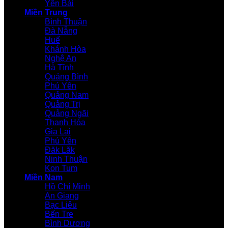
Yên Bái
Miền Trung
Bình Thuận
Đà Nẵng
Huế
Khánh Hòa
Nghệ An
Hà Tĩnh
Quảng Bình
Phú Yên
Quảng Nam
Quảng Trị
Quảng Ngãi
Thanh Hóa
Gia Lai
Phú Yên
Đăk Lăk
Ninh Thuận
Kon Tum
Miền Nam
Hồ Chí Minh
An Giang
Bạc Liêu
Bến Tre
Bình Dương