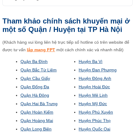
Tham khảo chính sách khuyến mại ở
một số Quận / Huyện tại TP Hà Nội
(Khách hàng vui lòng liên hệ trực tiếp số hotline có trên website để
được tư vấn
lắp mạng FPT
một cách chính xác và nhanh nhất)
Quận Ba Đình
Huyện Ba Vì
Quận Bắc Từ Liêm
Huyện Đan Phượng
Quận Cầu Giấy
Huyện Đông Anh
Quận Đống Đa
Huyện Hoài Đức
Quận Hà Đông
Huyện Mê Linh
Quận Hai Bà Trưng
Huyện Mỹ Đức
Quận Hoàn Kiếm
Huyện Phú Xuyên
Quận Hoàng Mai
Huyện Phúc Thọ
Quận Long Biên
Huyện Quốc Oai