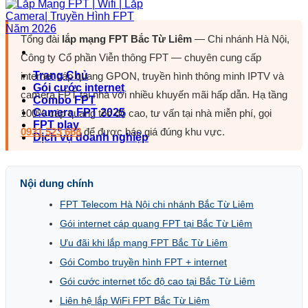
Tổng đài
lắp mạng FPT Bắc Từ Liêm
— Chi nhánh Hà Nội,
Công ty Cổ phần Viễn thông FPT — chuyên cung cấp
Trang Chủ
internet cáp quang GPON, truyền hình thông minh IPTV và
Gói cước internet
camera FPT tại nhà với nhiều khuyến mãi hấp dẫn. Hạ tầng
Combo FPT
Camera FPT 2025
100% cáp quang tốc độ cao, tư vấn tại nhà miễn phí, gọi
FPT play
0931 523 668
để được báo giá đúng khu vực.
Dịch vụ doanh nghiệp
Nội dung chính
FPT Telecom Hà Nội chi nhánh Bắc Từ Liêm
Gói internet cáp quang FPT tại
Bắc Từ Liêm
Ưu đãi khi lắp mạng FPT Bắc Từ Liêm
Gói Combo truyền hình FPT + internet
Gói cước internet tốc độ cao tại
Bắc Từ Liêm
Liên hệ lắp WiFi FPT
Bắc Từ Liêm