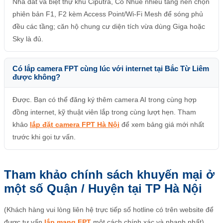
Nhà đất và biệt thự khu Ciputra, Cổ Nhuế nhiều tầng nên chọn
phiên bản F1, F2 kèm Access Point/Wi-Fi Mesh để sóng phủ
đều các tầng; căn hộ chung cư diện tích vừa dùng Giga hoặc
Sky là đủ.
Có lắp camera FPT cùng lúc với internet tại Bắc Từ Liêm
được không?
Được. Bạn có thể đăng ký thêm camera AI trong cùng hợp
đồng internet, kỹ thuật viên lắp trong cùng lượt hẹn. Tham
khảo
lắp đặt camera FPT Hà Nội
để xem bảng giá mới nhất
trước khi gọi tư vấn.
Tham khảo chính sách khuyến mại ở
một số Quận / Huyện tại TP Hà Nội
(Khách hàng vui lòng liên hệ trực tiếp số hotline có trên website để
được tư vấn
lắp mạng FPT
một cách chính xác và nhanh nhất)