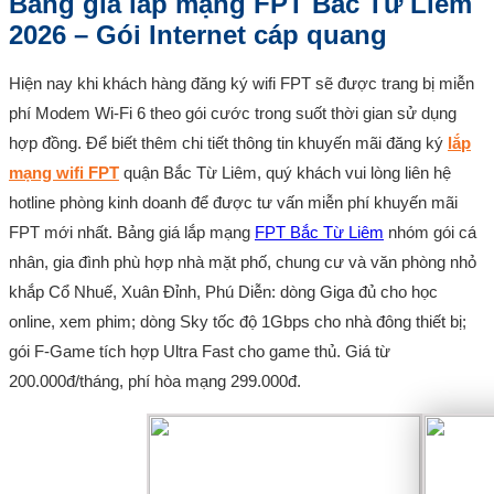
Bảng giá lắp mạng FPT Bắc Từ Liêm
2026 – Gói Internet cáp quang
Hiện nay khi khách hàng đăng ký wifi FPT sẽ được trang bị miễn
phí Modem Wi-Fi 6 theo gói cước trong suốt thời gian sử dụng
hợp đồng. Để biết thêm chi tiết thông tin khuyến mãi đăng ký
lắp
mạng wifi FPT
quận Bắc Từ Liêm, quý khách vui lòng liên hệ
hotline phòng kinh doanh để được tư vấn miễn phí khuyến mãi
FPT mới nhất. Bảng giá lắp mạng
FPT Bắc Từ Liêm
nhóm gói cá
nhân, gia đình phù hợp nhà mặt phố, chung cư và văn phòng nhỏ
khắp Cổ Nhuế, Xuân Đỉnh, Phú Diễn: dòng Giga đủ cho học
online, xem phim; dòng Sky tốc độ 1Gbps cho nhà đông thiết bị;
gói F-Game tích hợp Ultra Fast cho game thủ. Giá từ
200.000đ/tháng, phí hòa mạng 299.000đ.