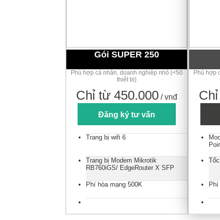
Gói SUPER 250
Phù hợp cá nhân, doanh nghiệp nhỏ (<50
Phù hợp c
thiết bị)
Chỉ từ 450.000
Chỉ
/ vnđ
Đăng ký tư vấn
Trang bị wifi 6
Mod
Poi
Trang bị Modem Mikrotik
Tốc
RB760iGS/ EdgeRouter X SFP
Phí hòa mạng 500K
Phí