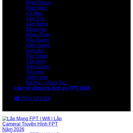
Bình Phước
Bình Định
Cà Mau
Cần Thơ
Lâm Đồng
Đồng Nai
Đồng Tháp
Hậu Giang
Kiên Giang
Long An
Sóc Trăng
Tây Ninh
Tiền Giang
Trà Vinh
Vĩnh Long
Bà Rịa – Vũng Tàu
Liên hệ đăng ký dịch vụ FPT 2026
☎ 0931 523 668
FPT Telecom -Nhà Mạng FPT