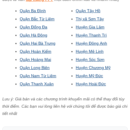
Quận Ba Đình
Quận Tây Hồ
Quận Bắc Từ Liêm
Thị xã Sơn Tây
Quận Đống Đa
Huyện Gia Lâm
Quận Hà Đông
Huyện Thanh Trì
Quận Hai Bà Trưng
Huyện Đông Anh
Quận Hoàn Kiếm
Huyện Mê Linh
Quận Hoàng Mai
Huyện Sóc Sơn
Quận Long Biên
Huyện Chương Mỹ
Quận Nam Từ Liêm
Huyện Mỹ Đức
Quận Thanh Xuân
Huyện Hoài Đức
Lưu ý: Giá bán và các chương trình khuyến mãi có thể thay đổi tùy
thời điểm. Các bạn vui lòng liên hệ với chúng tôi để được báo giá chi
tiết nhất