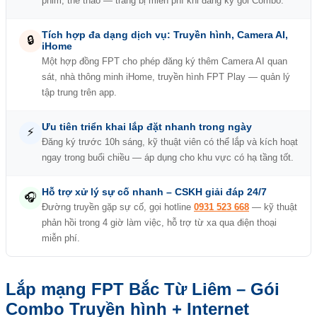
phim, thể thao — trang bị miễn phí khi đăng ký gói Combo.
Tích hợp đa dạng dịch vụ: Truyền hình, Camera AI,
🔒
iHome
Một hợp đồng FPT cho phép đăng ký thêm Camera AI quan
sát, nhà thông minh iHome, truyền hình FPT Play — quản lý
tập trung trên app.
Ưu tiên triển khai lắp đặt nhanh trong ngày
⚡
Đăng ký trước 10h sáng, kỹ thuật viên có thể lắp và kích hoạt
ngay trong buổi chiều — áp dụng cho khu vực có hạ tầng tốt.
Hỗ trợ xử lý sự cố nhanh – CSKH giải đáp 24/7
🎧
Đường truyền gặp sự cố, gọi hotline
0931 523 668
— kỹ thuật
phản hồi trong 4 giờ làm việc, hỗ trợ từ xa qua điện thoại
miễn phí.
Lắp mạng FPT Bắc Từ Liêm – Gói
Combo Truyền hình + Internet