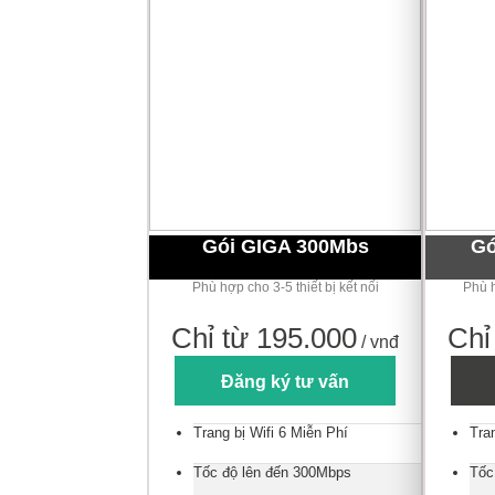
Gói GIGA 300Mbs
Gó
Phù hợp cho 3-5 thiết bị kết nối
Phù h
Chỉ từ 195.000
Chỉ
/ vnđ
Đăng ký tư vấn
Trang bị Wifi 6 Miễn Phí
Tra
Tốc độ lên đến 300Mbps
Tốc