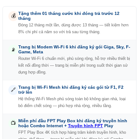
Tặng thêm 01 tháng cước khi đóng trả trước 12
💰
tháng
Đóng 12 tháng một lần, dùng được 13 tháng — tiết kiệm hơn
8% chi phí cả năm so với trả sau từng tháng.
Trang bị Modem Wi-Fi 6 khi đăng ký gói Giga, Sky, F-
📡
Game, Meta
Router Wi-Fi 6 chuẩn mới, phủ sóng rộng, hỗ trợ nhiều thiết bị
kết nối đồng thời — trang bị miễn phí trong suốt thời gian sử
dụng hợp đồng.
Trang bị Wi-Fi Mesh khi đăng ký các gói từ F1, F2
🔗
trở lên
Hệ thống Wi-Fi Mesh phủ sóng toàn bộ không gian nhà, loại
bỏ điểm chết sóng — phù hợp nhà rộng, nhiều tầng.
Miễn phí đầu FPT Play Box khi đăng ký truyền hình
📺
hoặc Combo Internet +
Truyền hình FPT
Play
FPT Play Box 4K tích hợp hàng trăm kênh truyền hình, kho