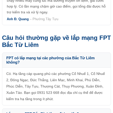
chạy nhiều máy cùng lúc mà đường truyền ổn định, giá cước
hợp lý. Có lần mạng chậm giờ cao điểm, gọi tổng đài được hỗ
trợ kiểm tra và xử lý ngay.
Anh Đ. Quang
– Phường Tây Tựu
Câu hỏi thường gặp về lắp mạng FPT
Bắc Từ Liêm
FPT có lắp mạng tại các phường của Bắc Từ Liêm
không?
Có. Hạ tầng cáp quang phủ các phường Cổ Nhuế 1, Cổ Nhuế
2, Đông Ngạc, Đức Thắng, Liên Mạc, Minh Khai, Phú Diễn,
Phúc Diễn, Tây Tựu, Thượng Cát, Thụy Phương, Xuân Đỉnh,
Xuân Tảo. Bạn gọi 0931 523 668 đọc địa chỉ cụ thể để được
kiểm tra hạ tầng trong ít phút.