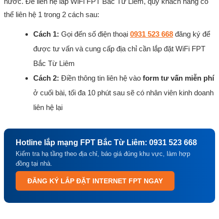
nước. Để liên hệ lắp WiFi FPT Bắc Từ Liêm, quý khách hàng có
thể liên hệ 1 trong 2 cách sau:
Cách 1:
Gọi đến số điện thoại
0931 523 668
đăng ký để
được tư vấn và cung cấp địa chỉ cần lắp đặt WiFi FPT
Bắc Từ Liêm
Cách 2:
Điền thông tin liên hệ vào
form tư vấn miễn phí
ở cuối bài, tối đa 10 phút sau sẽ có nhân viên kinh doanh
liên hệ lại
Hotline lắp mạng FPT Bắc Từ Liêm: 0931 523 668
Kiểm tra hạ tầng theo địa chỉ, báo giá đúng khu vực, làm hợp
đồng tại nhà.
ĐĂNG KÝ LẮP ĐẶT INTERNET FPT NGAY