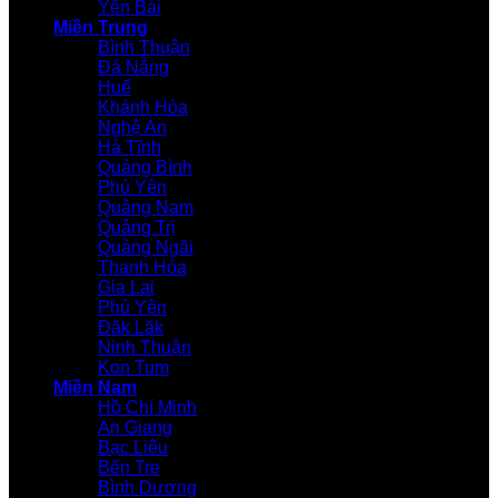
Yên Bái
Miền Trung
Bình Thuận
Đà Nẵng
Huế
Khánh Hòa
Nghệ An
Hà Tĩnh
Quảng Bình
Phú Yên
Quảng Nam
Quảng Trị
Quảng Ngãi
Thanh Hóa
Gia Lai
Phú Yên
Đăk Lăk
Ninh Thuận
Kon Tum
Miền Nam
Hồ Chí Minh
An Giang
Bạc Liêu
Bến Tre
Bình Dương