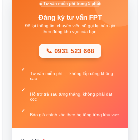
● Tư vấn miễn phí trong 5 phút
Đăng ký tư vấn FPT
Để lại thông tin, chuyên viên sẽ gọi lại báo giá
theo đúng khu vực của bạn.
📞 0931 523 668
Tư vấn miễn phí — không lắp cũng không
sao
Hỗ trợ trả sau từng tháng, không phải đặt
cọc
Báo giá chính xác theo hạ tầng từng khu vực