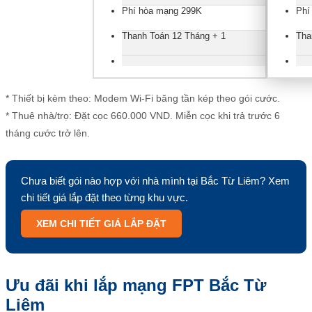
Phí hòa mạng 299K
Phí
Thanh Toán 12 Tháng + 1
Tha
* Thiết bị kèm theo: Modem Wi-Fi băng tần kép theo gói cước.
* Thuê nhà/trọ: Đặt cọc 660.000 VND. Miễn cọc khi trả trước 6
tháng cước trở lên.
Chưa biết gói nào hợp với nhà mình tại Bắc Từ Liêm? Xem
chi tiết giá lắp đặt theo từng khu vực.
XEM CHI TIẾT GIÁ LẮP ĐẶT
Ưu đãi khi lắp mạng FPT Bắc Từ
Liêm