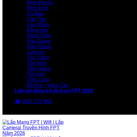
Bình Phước
Bình Định
Cà Mau
Cần Thơ
Lâm Đồng
Đồng Nai
Đồng Tháp
Hậu Giang
Kiên Giang
Long An
Sóc Trăng
Tây Ninh
Tiền Giang
Trà Vinh
Vĩnh Long
Bà Rịa – Vũng Tàu
Liên hệ đăng ký dịch vụ FPT 2026
☎ 0931 523 668
FPT Telecom -Nhà Mạng FPT