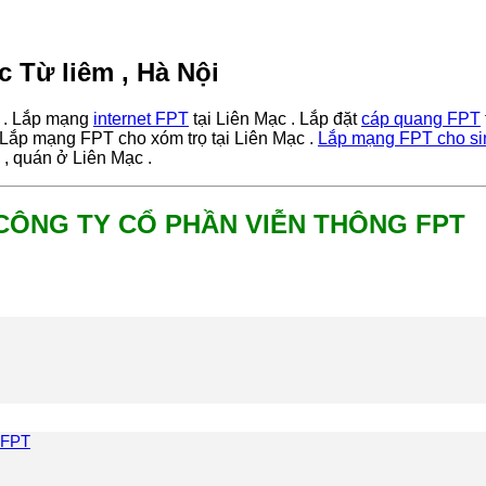
 Từ liêm , Hà Nội
i . Lắp mạng
internet FPT
tại Liên Mạc . Lắp đặt
cáp quang FPT
 Lắp mạng FPT cho xóm trọ tại Liên Mạc .
Lắp mạng FPT cho si
 , quán ở Liên Mạc .
 CÔNG TY CỔ PHẦN VIỄN THÔNG FPT
 FPT