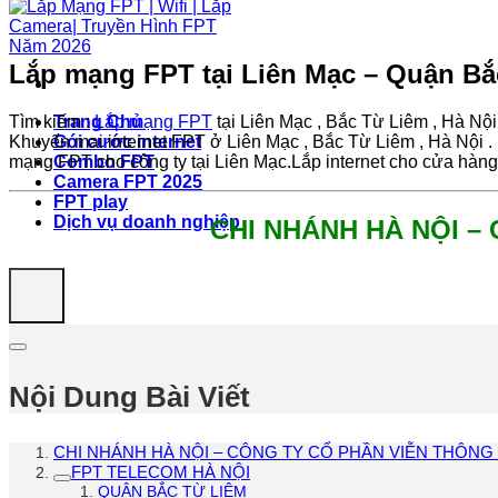
Lắp mạng FPT tại Liên Mạc – Quận Bắc
Tìm kiếm :
Lắp mạng FPT
tại Liên Mạc , Bắc Từ Liêm , Hà Nộ
Trang Chủ
Khuyến mại internet FPT ở Liên Mạc , Bắc Từ Liêm , Hà Nội .
Gói cước internet
mạng FPT cho công ty tại Liên Mạc.Lắp internet cho cửa hàng
Combo FPT
Camera FPT 2025
FPT play
Dịch vụ doanh nghiệp
CHI NHÁNH HÀ NỘI –
Nội Dung Bài Viết
CHI NHÁNH HÀ NỘI – CÔNG TY CỔ PHẦN VIỄN THÔNG
FPT TELECOM HÀ NỘI
QUẬN BẮC TỪ LIÊM