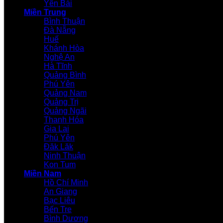
Yên Bái
Miền Trung
Bình Thuận
Đà Nẵng
Huế
Khánh Hòa
Nghệ An
Hà Tĩnh
Quảng Bình
Phú Yên
Quảng Nam
Quảng Trị
Quảng Ngãi
Thanh Hóa
Gia Lai
Phú Yên
Đăk Lăk
Ninh Thuận
Kon Tum
Miền Nam
Hồ Chí Minh
An Giang
Bạc Liêu
Bến Tre
Bình Dương