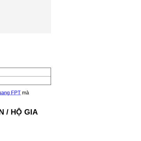
uang FPT
mà
 / HỘ GIA