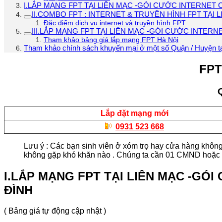
I.LẮP MẠNG FPT TẠI LIÊN MẠC -GÓI CƯỚC INTERNET 
II.COMBO FPT : INTERNET & TRUYỀN HÌNH FPT TẠI 
Đặc điểm dịch vụ internet và truyền hình FPT
III.LẮP MẠNG FPT TẠI LIÊN MẠC -GÓI CƯỚC INTE
Tham khảo bảng giá lắp mạng FPT Hà Nội
Tham khảo chính sách khuyến mại ở một số Quận / Huyện t
FPT
Lắp đặt mạng mới
0931 523 668
Lưu ý : Các bạn sinh viên ở xóm trọ hay cửa hàng không 
không gặp khó khăn nào . Chúng ta cần 01 CMND hoặc thẻ
I.LẮP MẠNG FPT TẠI LIÊN MẠC -GÓ
ĐÌNH
( Bảng giá tự động cập nhật )