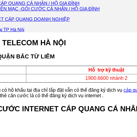
CÁP QUANG CÁ NHÂN / HỘ GIA ĐÌNH
LIÊN MẠC -GÓI CƯỚC CÁ NHÂN / HỘ GIA ĐÌNH
RNET CÁP QUANG DOANH NGHIỆP
ại TP Hà Nội
 TELECOM HÀ NỘI
QUẬN BẮC TỪ LIÊM
Hỗ trợ kỹ thuật
1900.6600 nhánh 2
có hộ khẩu tại địa chỉ lắp đặt vẫn có thể đăng ký dịch vụ
cáp q
 căn cước là có thể đăng ký dịch vụ internet .
I CƯỚC INTERNET CÁP QUANG CÁ NHÂN