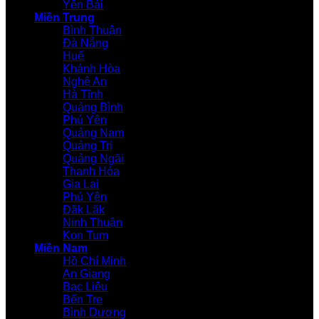
Yên Bái
Miền Trung
Bình Thuận
Đà Nẵng
Huế
Khánh Hòa
Nghệ An
Hà Tĩnh
Quảng Bình
Phú Yên
Quảng Nam
Quảng Trị
Quảng Ngãi
Thanh Hóa
Gia Lai
Phú Yên
Đăk Lăk
Ninh Thuận
Kon Tum
Miền Nam
Hồ Chí Minh
An Giang
Bạc Liêu
Bến Tre
Bình Dương