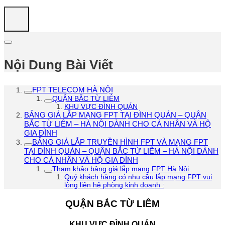
Nội Dung Bài Viết
FPT TELECOM HÀ NỘI
QUẬN BẮC TỪ LIÊM
KHU VỰC ĐÌNH QUÁN
BẢNG GIÁ LẮP MẠNG FPT TẠI ĐÌNH QUÁN – QUẬN
BẮC TỪ LIÊM – HÀ NỘI DÀNH CHO CÁ NHÂN VÀ HỘ
GIA ĐÌNH
BẢNG GIÁ LẮP TRUYỀN HÌNH FPT VÀ MẠNG FPT
TẠI ĐÌNH QUÁN – QUẬN BẮC TỪ LIÊM – HÀ NỘI DÀNH
CHO CÁ NHÂN VÀ HỘ GIA ĐÌNH
Tham khảo bảng giá lắp mạng FPT Hà Nội
Quý khách hàng có nhu cầu lắp mạng FPT vui
lòng liên hệ phòng kinh doanh :
QUẬN BẮC TỪ LIÊM
KHU VỰC ĐÌNH QUÁN