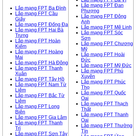
Lắp mạng FPT Đan
Lắp mạng FPT Ba Đình
Phượng
Lắp mạng FPT Cầu
Lắp mạng FPT Đông
Giấy
Anh
Lắp mạng FPT Đống Đa
Lắp mạng FPT Mê Linh
Lắp mạng FPT Hai Bà
Lắp mạng FPT Sóc
Trưng
Sơn
Lắp mạng FPT Hoàn
Lắp mạng FPT Chương
Kiếm
Mỹ
Lắp mạng FPT Hoàng
Lắp mạng FPT Hoài
Mai
Đức
Lắp mạng FPT Hà Đông
Lắp mạng FPT Mỹ Đức
Lắp mạng FPT Thanh
Lắp mạng FPT Phú
Xuân
Xuyên
Lắp mạng FPT Tây Hồ
Lắp mạng FPT Phúc
Lắp mạng FPT Nam Từ
Thọ
Liêm
Lắp mạng FPT Quốc
Lắp mạng FPT Bắc Từ
Oai
Liêm
Lắp mạng FPT Thạch
Lắp mạng FPT Long
Thất
Biên
Lắp mạng FPT Thanh
Lắp mạng FPT Gia Lâm
Oai
Lắp mạng FPT Thanh
Lắp mạng FPT Thường
Trì
Tín
Lắp mạng FPT Sơn Tây