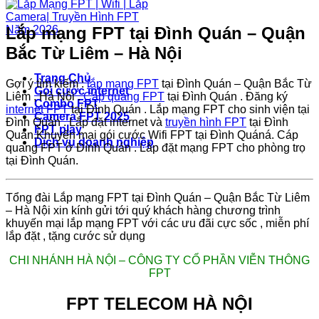
Lắp mạng FPT tại Đình Quán – Quận
Bắc Từ Liêm – Hà Nội
Trang Chủ
Gợi ý tìm kiếm :
lắp mạng FPT
tại Đình Quán – Quận Bắc Từ
Gói cước internet
Liêm , Hà Nội .
Cáp quang FPT
tại Đình Quán . Đăng ký
Combo FPT
internet FPT
tại Đình Quán . Lắp mạng FPT cho sinh viện tại
Camera FPT 2025
Đình Quán . Lắp đặt internet và
truyền hình FPT
tại Đình
FPT play
Quán.Khuyến mại gói cước Wifi FPT tại Đình Quáná. Cáp
Dịch vụ doanh nghiệp
quang FPT ở Đình Quán . Lắp đặt mạng FPT cho phòng trọ
tại Đình Quán.
Tổng đài Lắp mạng FPT tại Đình Quán – Quận Bắc Từ Liêm
– Hà Nội xin kính gửi tới quý khách hàng chương trình
khuyến mại lắp mạng FPT với các ưu đãi cực sốc , miễn phí
lắp đặt , tặng cước sử dụng
CHI NHÁNH HÀ NỘI – CÔNG TY CỔ PHẦN VIỄN THÔNG
FPT
FPT TELECOM HÀ NỘI