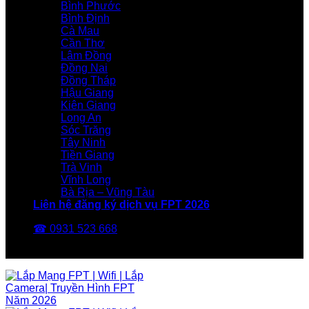
Bình Phước
Bình Định
Cà Mau
Cần Thơ
Lâm Đồng
Đồng Nai
Đồng Tháp
Hậu Giang
Kiên Giang
Long An
Sóc Trăng
Tây Ninh
Tiền Giang
Trà Vinh
Vĩnh Long
Bà Rịa – Vũng Tàu
Liên hệ đăng ký dịch vụ FPT 2026
☎ 0931 523 668
FPT Telecom -Nhà Mạng FPT