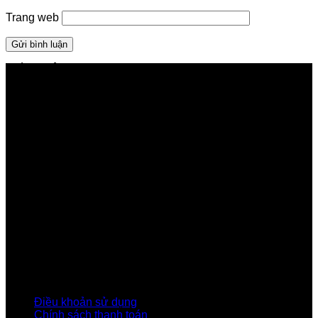
Trang web
GIỚI THIỆU FPT TELECOM
Công ty Cổ phần Viễn thông FPT
Tầng 9, Block A, FPT Tower 10 Phạm Văn Bạch, Cầu
Giấy, Hà Nội
Về Chúng Tôi
Giới thiệu FPT
Liên kết Thành viên
Khách hàng Đối tác
Tuyển dụng
Tập đoàn FPT
Điều Khoản, Chính Sách
Điều khoản sử dụng
Chính sách thanh toán