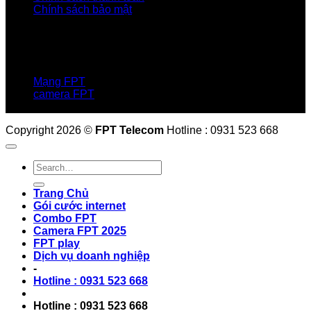
Chính sách bảo mật
LIÊN HỆ
Hotline:0931 523 668
Báo hỏng :
1900 6600
Mạng FPT
camera FPT
Email: QuyetPN@fpt.com
Copyright 2026 ©
FPT Telecom
Hotline : 0931 523 668
Trang Chủ
Gói cước internet
Combo FPT
Camera FPT 2025
FPT play
Dịch vụ doanh nghiệp
-
Hotline : 0931 523 668
Hotline : 0931 523 668