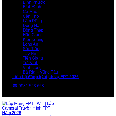
Bình Phước
Bình Định
Cà Mau
Cần Thơ
Lâm Đồng
Đồng Nai
Đồng Tháp
Hậu Giang
Kiên Giang
Long An
Sóc Trăng
Tây Ninh
Tiền Giang
Trà Vinh
Vĩnh Long
Bà Rịa – Vũng Tàu
Liên hệ đăng ký dịch vụ FPT 2026
☎ 0931 523 668
FPT Telecom -Nhà Mạng FPT