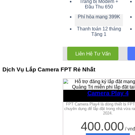
Trang bị Modem +
Đầu Thu 650
Phí hòa mạng 399K
Thanh toán 12 tháng
Tặng 1
Liên Hệ Tư Vấn
Dịch Vụ Lắp Camera FPT Rẻ Nhất
Camera Play 4
FPT Camera Play4 là dòng thiết bị FP
chuyên dụng để lắp đặt trong nhà vừa r
2024.
400.000
/ vn