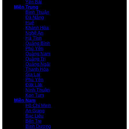
Yên Bái
Miền Trung
Bình Thuận
Đà Nẵng
Huế
Khánh Hòa
Nghệ An
Hà Tĩnh
Quảng Bình
Phú Yên
Quảng Nam
Quảng Trị
Quảng Ngãi
Thanh Hóa
Gia Lai
Phú Yên
Đăk Lăk
Ninh Thuận
Kon Tum
Miền Nam
Hồ Chí Minh
An Giang
Bạc Liêu
Bến Tre
Bình Dương