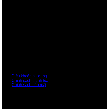
Công ty Cổ phần Viễn thông FPT
Tầng 9, Block A, FPT Tower 10 Phạm Văn Bạch, Cầu
Giấy, Hà Nội
Về Chúng Tôi
Giới thiệu FPT
Liên kết Thành viên
Khách hàng Đối tác
Tuyển dụng
Tập đoàn FPT
Điều Khoản, Chính Sách
Điều khoản sử dụng
Chính sách thanh toán
Chính sách bảo mật
LIÊN HỆ
Hotline:0931 523 668
Báo hỏng :
1900 6600