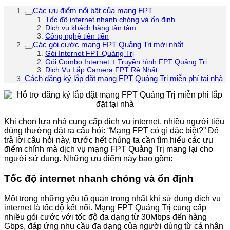
Các ưu điểm nổi bật của mạng FPT
Tốc độ internet nhanh chóng và ổn định
Dịch vụ khách hàng tận tâm
Công nghệ tiên tiến
Các gói cước mạng FPT Quảng Trị mới nhất
Gói Internet FPT Quảng Trị
Gói Combo Internet + Truyền hình FPT Quảng Trị
Dịch Vụ Lắp Camera FPT Rẻ Nhất
Cách đăng ký lắp đặt mạng FPT Quảng Trị miễn phí tại nhà
Khi chọn lựa nhà cung cấp dịch vụ internet, nhiều người tiêu
dùng thường đặt ra câu hỏi: “Mạng FPT có gì đặc biệt?” Để
trả lời câu hỏi này, trước hết chúng ta cần tìm hiểu các ưu
điểm chính mà dịch vụ mạng FPT Quảng Trị mang lại cho
người sử dụng. Những ưu điểm này bao gồm:
Tốc độ internet nhanh chóng và ổn định
Một trong những yếu tố quan trọng nhất khi sử dụng dịch vụ
internet là tốc độ kết nối. Mạng FPT Quảng Trị cung cấp
nhiều gói cước với tốc độ đa dạng từ 30Mbps đến hàng
Gbps, đáp ứng nhu cầu đa dạng của người dùng từ cá nhân