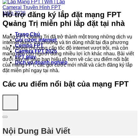
Hỗ trợ đăng ký lắp đặt mạng FPT
Quảng Trị miễn phi lắp đặt tại nhà
Trang Chủ
Mạng FPT Quảng Trị đã trở thành một trong những dịch vụ
Gói cước internet
internet được ưa chuộng và tin dùng nhất tại địa phương
Combo FPT
này. Không chỉ cung cấp tốc độ internet vượt trội, mà còn
Camera FPT 2025
mang đến cho người dùng nhiều lợi ích khác nhau. Bài viết
FPT play
dưới đây sẽ giúp bạn hiểu rõ hơn về các ưu điểm nổi bật
Dịch vụ doanh nghiệp
của mạng FPT, các gói cước mới nhất và cách đăng ký lắp
đặt miễn phí ngay tại nhà.
Các ưu điểm nổi bật của mạng FPT
Nội Dung Bài Viết