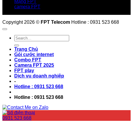
Mạng FPT
camera FPT
Email: QuyetPN@fpt.com
Copyright 2026 ©
FPT Telecom
Hotline : 0931 523 668
Trang Chủ
Gói cước internet
Combo FPT
Camera FPT 2025
FPT play
Dịch vụ doanh nghiệp
-
Hotline : 0931 523 668
Hotline : 0931 523 668
0931 523 668