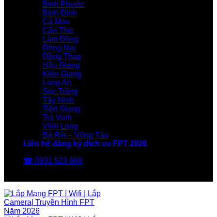
Bình Phước
Bình Định
Cà Mau
Cần Thơ
Lâm Đồng
Đồng Nai
Đồng Tháp
Hậu Giang
Kiên Giang
Long An
Sóc Trăng
Tây Ninh
Tiền Giang
Trà Vinh
Vĩnh Long
Bà Rịa – Vũng Tàu
Liên hệ đăng ký dịch vụ FPT 2026
☎ 0931 523 668
FPT Telecom -Nhà Mạng FPT