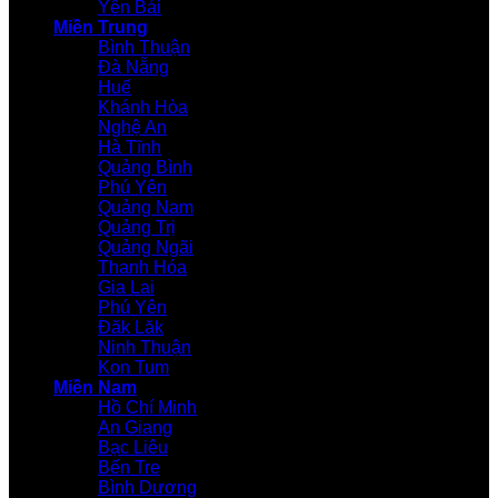
Yên Bái
Miền Trung
Bình Thuận
Đà Nẵng
Huế
Khánh Hòa
Nghệ An
Hà Tĩnh
Quảng Bình
Phú Yên
Quảng Nam
Quảng Trị
Quảng Ngãi
Thanh Hóa
Gia Lai
Phú Yên
Đăk Lăk
Ninh Thuận
Kon Tum
Miền Nam
Hồ Chí Minh
An Giang
Bạc Liêu
Bến Tre
Bình Dương