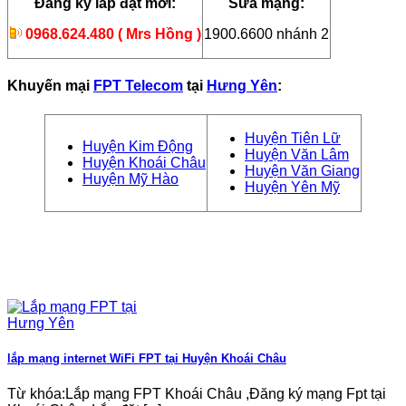
Đăng ký lắp đặt mới:
Sửa mạng:
0968.624.480 ( Mrs Hồng )
1900.6600 nhánh 2
Khuyến mại
FPT Telecom
tại
Hưng Yên
:
Huyện Tiên Lữ
Huyện Kim Động
Huyện Văn Lâm
Huyện Khoái Châu
Huyện Văn Giang
Huyện Mỹ Hào
Huyện Yên Mỹ
lắp mạng internet WiFi FPT tại Huyện Khoái Châu
Từ khóa:Lắp mạng FPT Khoái Châu ,Đăng ký mạng Fpt tại