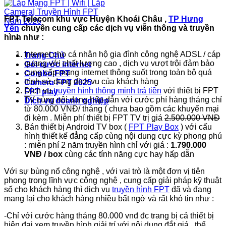
FPT Telecom khu vực Huyện Khoái Châu ,
TP Hưng
Yên
chuyên cung cấp các dịch vụ viễn thông và truyền
hình như :
Internet cho cá nhân hộ gia đình công nghệ ADSL / cáp
Trang Chủ
quang với chất lượng cao , dịch vụ vượt trội đảm bảo
Gói cước internet
cung cấp mạng internet thông suốt trong toàn bộ quá
Combo FPT
trình sử dụng dịch vụ của khách hàng
Camera FPT 2025
Dịch vụ
truyền hình thông minh trả tiền
với thiết bị FPT
FPT play
TV cùng nội dung hấp dẫn với cước phí hàng tháng chỉ
Dịch vụ doanh nghiệp
từ 80.000 VNĐ/ tháng ( chưa bao gồm các khuyến mại
đi kèm . Miễn phí thiết bị FPT TV trị giá
2.500.000 VNĐ
Bán thiết bị Android TV box (
FPT Play Box
) với cấu
hình thiết kế đẳng cấp cùng nội dung cực kỳ phong phú
: miễn phí 2 năm truyền hình chỉ với giá :
1.790.000
VNĐ / box
cùng các tính năng cực hay hấp dẫn
Với sự bùng nổ công nghệ , với vai trò là một đơn vị tiên
phong trong lĩnh vực công nghệ , cung cấp giải pháp kỹ thuật
số cho khách hàng thì dịch vụ
truyền hình FPT
đã và đang
mang lại cho khách hàng nhiều bất ngờ và rất khó tin như :
-Chỉ với cước hàng tháng 80.000 vnđ đc trang bị cả thiết bị
hiện đại xem truyền hình giải trí với nội dung đắt giá , thể