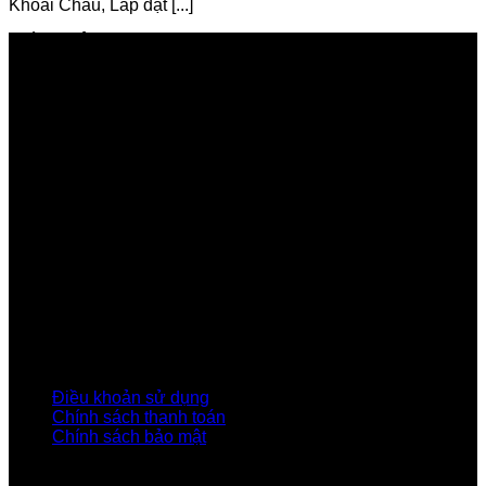
Khoái Châu, Lắp đặt [...]
GIỚI THIỆU FPT TELECOM
Công ty Cổ phần Viễn thông FPT
Tầng 9, Block A, FPT Tower 10 Phạm Văn Bạch, Cầu
Giấy, Hà Nội
Về Chúng Tôi
Giới thiệu FPT
Liên kết Thành viên
Khách hàng Đối tác
Tuyển dụng
Tập đoàn FPT
Điều Khoản, Chính Sách
Điều khoản sử dụng
Chính sách thanh toán
Chính sách bảo mật
LIÊN HỆ