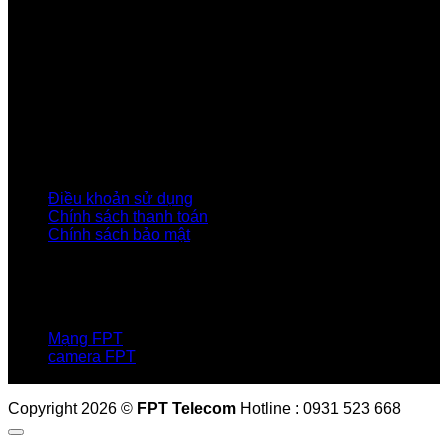
Về Chúng Tôi
Giới thiệu FPT
Liên kết Thành viên
Khách hàng Đối tác
Tuyển dụng
Tập đoàn FPT
Điều Khoản, Chính Sách
Điều khoản sử dụng
Chính sách thanh toán
Chính sách bảo mật
LIÊN HỆ
Hotline:0931 523 668
Báo hỏng :
1900 6600
Mạng FPT
camera FPT
Email: QuyetPN@fpt.com
Copyright 2026 ©
FPT Telecom
Hotline : 0931 523 668