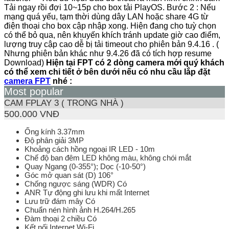
Tải ngay rồi đợi 10~15p cho box tải PlayOS. Bước 2 : Nếu
mạng quá yếu, tạm thời dùng dây LAN hoặc share 4G từ
điện thoại cho box cập nhập xong. Hiện đang cho tuỳ chọn
có thể bỏ qua, nên khuyến khích tránh update giờ cao điểm,
lượng truy cập cao dễ bị tải timeout cho phiên bản 9.4.16 . (
Nhưng phiên bản khác như 9.4.26 đã có tích hợp resume
Download)
Hiện tại FPT có 2 dòng camera mới quý khách
có thể xem chi tiết ở bên dưới nếu có nhu cầu lắp đặt
camera FPT
nhé :
Most popular
CAM FPLAY 3 ( TRONG NHÀ )
500.000 VNĐ
Ống kính 3.37mm
Độ phân giải 3MP
Khoảng cách hồng ngoại IR LED - 10m
Chế độ ban đêm LED không màu, không chói mắt
Quay Ngang (0-355°); Dọc (-10-50°)
Góc mở quan sát (D) 106°
Chống ngược sáng (WDR) Có
ANR Tự động ghi lưu khi mất Internet
Lưu trữ đám mây Có
Chuẩn nén hình ảnh H.264/H.265
Đàm thoại 2 chiều Có
Kết nối Internet Wi-Fi