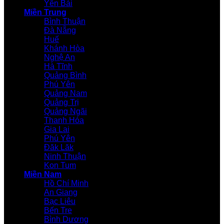
Yên Bái
Miền Trung
Bình Thuận
Đà Nẵng
Huế
Khánh Hòa
Nghệ An
Hà Tĩnh
Quảng Bình
Phú Yên
Quảng Nam
Quảng Trị
Quảng Ngãi
Thanh Hóa
Gia Lai
Phú Yên
Đăk Lăk
Ninh Thuận
Kon Tum
Miền Nam
Hồ Chí Minh
An Giang
Bạc Liêu
Bến Tre
Bình Dương