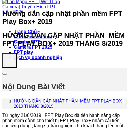
Hướng dẫn cập nhật phần mềm FPT
Play Box+ 2019
Trang Chủ
HƯỚNG DẪN CẬP NHẬT PHẦN MỀM
Gói cước internet
FPT PLAY BOX+ 2019 THÁNG 8/2019
Combo FPT
Camera FPT 2025
FPT play
Dịch vụ doanh nghiệp
Nội Dung Bài Viết
HƯỚNG DẪN CẬP NHẬT PHẦN MỀM FPT PLAY BOX+
2019 THÁNG 8/2019
Từ ngày 21/8/2019 , FPT Play Box đã tiến hành nâng cấp
phần mềm dành cho thiết bị FPT Play Box+ nhằm cải tiến
các ứng dụng , tăng sự trải nghiệm cho khách hàng lên một