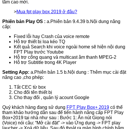
tầm cao mới.
>
Mua fpt play box 2019 ở đâu?
Phiên bản Play OS :
a.Phiên bản 9.4.39 b.Nội dung nâng
cấp:
Fixed lỗi hay Crash của voice remote
Hỗ trợ thiết bị loa kéo TQ
Kết quả Search khi voice ngoài home sẽ hiện nội dung
FPT Play trước Youtube
Hỗ trợ cổng quang và multicast âm thanh MPEG-2
Hỗ trợ Subtitle trong 4K Player
Setting App:
a.Phiên bản 1.5 b.Nội dung : Thêm mục cài đặt
nâng cao ,cho phép:
Tắt CEC từ box
Cho đổi tên thiết bị
Cho thay đổi , quản lý acount Google
Quý khách hàng đang sử dụng
FPT Play Box+ 2019
có thể
tham khảo hướng dẫn sau để tiến hành nâng cấp FPT Play
Box+2019 tại nhà như sau : Bước 1: Ấn nút Giọng nói
(Voice) nói câu: “Mở cài đặt” -> vào Ứng dụng -> FPT play
laucher -> Xoá dữ liệu. Sau đó thoát ra màn hình chính bấm