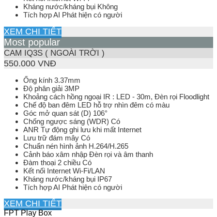
Kháng nước/kháng bụi Không
Tích hợp AI Phát hiện có người
XEM CHI TIẾT
Most popular
CAM IQ3S ( NGOÀI TRỜI )
550.000 VNĐ
Ống kính 3.37mm
Độ phân giải 3MP
Khoảng cách hồng ngoại IR : LED - 30m, Đèn rọi Floodlight
Chế độ ban đêm LED hỗ trợ nhìn đêm có màu
Góc mở quan sát (D) 106°
Chống ngược sáng (WDR) Có
ANR Tự động ghi lưu khi mất Internet
Lưu trữ đám mây Có
Chuẩn nén hình ảnh H.264/H.265
Cảnh báo xâm nhập Đèn rọi và âm thanh
Đàm thoại 2 chiều Có
Kết nối Internet Wi-Fi/LAN
Kháng nước/kháng bụi IP67
Tích hợp AI Phát hiện có người
XEM CHI TIẾT
FPT Play Box