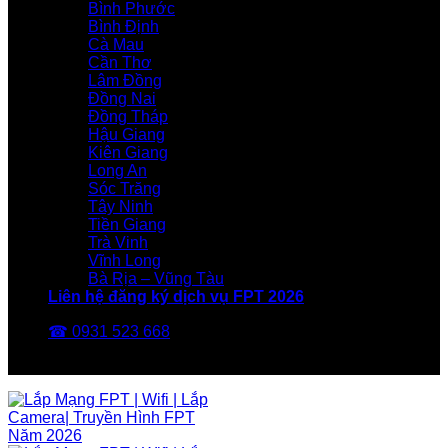
Bình Phước
Bình Định
Cà Mau
Cần Thơ
Lâm Đồng
Đồng Nai
Đồng Tháp
Hậu Giang
Kiên Giang
Long An
Sóc Trăng
Tây Ninh
Tiền Giang
Trà Vinh
Vĩnh Long
Bà Rịa – Vũng Tàu
Liên hệ đăng ký dịch vụ FPT 2026
☎ 0931 523 668
FPT Telecom -Nhà Mạng FPT