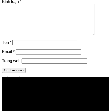
Bình luận
*
Tên
*
Email
*
Trang web
GIỚI THIỆU FPT TELECOM
Công ty Cổ phần Viễn thông FPT
Tầng 9, Block A, FPT Tower 10 Phạm Văn Bạch, Cầu
Giấy, Hà Nội