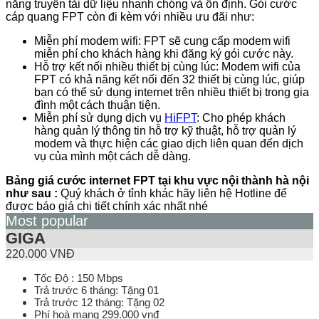
năng truyền tải dữ liệu nhanh chóng và ổn định. Gói cước
cáp quang FPT còn đi kèm với nhiều ưu đãi như:
Miễn phí modem wifi: FPT sẽ cung cấp modem wifi
miễn phí cho khách hàng khi đăng ký gói cước này.
Hỗ trợ kết nối nhiều thiết bị cùng lúc: Modem wifi của
FPT có khả năng kết nối đến 32 thiết bị cùng lúc, giúp
bạn có thể sử dụng internet trên nhiều thiết bị trong gia
đình một cách thuận tiện.
Miễn phí sử dụng dịch vụ
HiFPT
: Cho phép khách
hàng quản lý thông tin hỗ trợ kỹ thuật, hỗ trợ quản lý
modem và thực hiện các giao dịch liên quan đến dịch
vụ của mình một cách dễ dàng.
Bảng giá cước internet FPT tại khu vực nội thành hà nội
như sau :
Quý khách ở tỉnh khác hãy liên hệ Hotline để
được báo giá chi tiết chính xác nhất nhé
Most popular
GIGA
220.000 VNĐ
Tốc Độ : 150 Mbps
Trả trước 6 tháng: Tặng 01
Trả trước 12 tháng: Tặng 02
Phí hoà mạng 299.000 vnđ