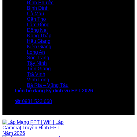
Bình Phước
Bình Định
Cà Mau
Cần Thơ
Lâm Đồng
Đồng Nai
Đồng Tháp
Hậu Giang
Kiên Giang
Long An
Sóc Trăng
Tây Ninh
Tiền Giang
Trà Vinh
Vĩnh Long
Bà Rịa – Vũng Tàu
Liên hệ đăng ký dịch vụ FPT 2026
☎ 0931 523 668
FPT Telecom -Nhà Mạng FPT