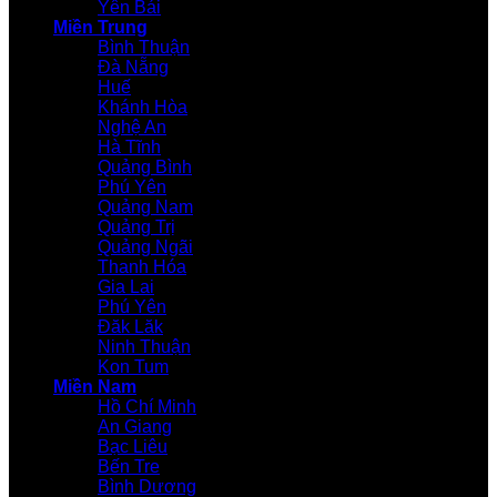
Yên Bái
Miền Trung
Bình Thuận
Đà Nẵng
Huế
Khánh Hòa
Nghệ An
Hà Tĩnh
Quảng Bình
Phú Yên
Quảng Nam
Quảng Trị
Quảng Ngãi
Thanh Hóa
Gia Lai
Phú Yên
Đăk Lăk
Ninh Thuận
Kon Tum
Miền Nam
Hồ Chí Minh
An Giang
Bạc Liêu
Bến Tre
Bình Dương