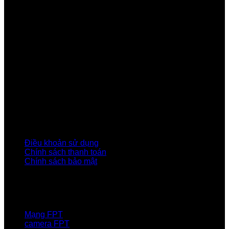
Công ty Cổ phần Viễn thông FPT
Tầng 9, Block A, FPT Tower 10 Phạm Văn Bạch, Cầu
Giấy, Hà Nội
Về Chúng Tôi
Giới thiệu FPT
Liên kết Thành viên
Khách hàng Đối tác
Tuyển dụng
Tập đoàn FPT
Điều Khoản, Chính Sách
Điều khoản sử dụng
Chính sách thanh toán
Chính sách bảo mật
LIÊN HỆ
Hotline:0931 523 668
Báo hỏng :
1900 6600
Mạng FPT
camera FPT