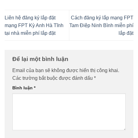
Liên hệ đăng ký lắp đặt
Cách đăng ký lắp mạng FPT
mạng FPT Kỳ Anh Hà Tĩnh
Tam Điệp Ninh Bình miễn phí
tại nhà miễn phí lắp đặt
lắp đặt
Để lại một bình luận
Email của bạn sẽ không được hiển thị công khai.
Các trường bắt buộc được đánh dấu
*
Bình luận
*