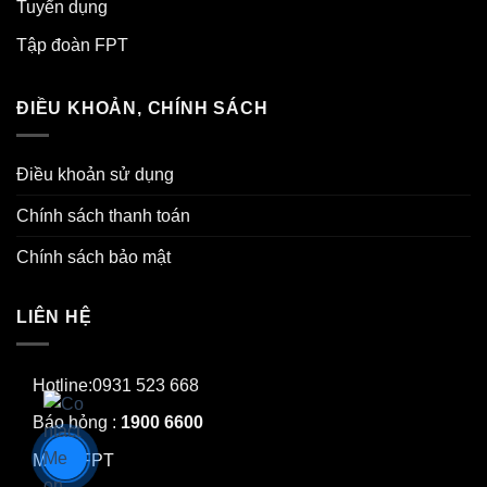
Tuyển dụng
Tập đoàn FPT
ĐIỀU KHOẢN, CHÍNH SÁCH
Điều khoản sử dụng
Chính sách thanh toán
Chính sách bảo mật
LIÊN HỆ
Hotline:0931 523 668
Báo hỏng :
1900 6600
Mạng FPT