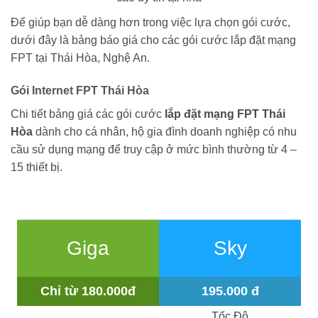
Để giúp bạn dễ dàng hơn trong việc lựa chọn gói cước,
dưới đây là bảng báo giá cho các gói cước lắp đặt mạng
FPT tại Thái Hòa, Nghệ An.
Gói Internet FPT Thái Hòa
Chi tiết bảng giá các gói cước
lắp đặt mạng FPT Thái
Hòa
dành cho cá nhân, hộ gia đình doanh nghiệp có nhu
cầu sử dụng mạng để truy cập ở mức bình thường từ 4 –
15 thiết bị.
Giga
Sky
Chỉ từ 180.000đ
195.000 đ
Tốc Độ