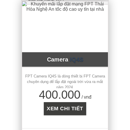
Camera
IQ4S
FPT Camera IQ4S là dòng thiết bị FPT Camera
chuyên dụng để lắp đặt ngoài trời vừa ra mắt
năm 2024.
400.000
/ vnđ
XEM CHI TIẾT