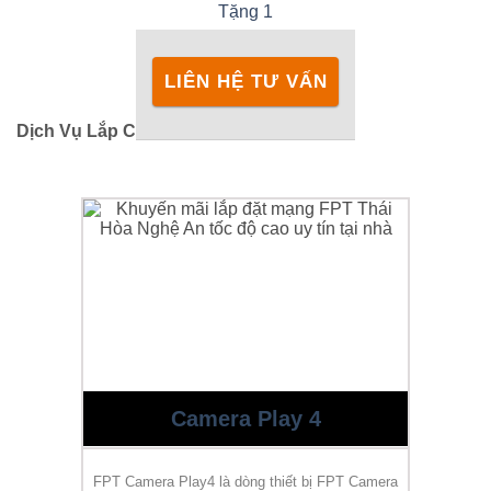
Tặng 1
LIÊN HỆ TƯ VẤN
Dịch Vụ Lắp Camera FPT Rẻ Nhất
Camera Play 4
FPT Camera Play4 là dòng thiết bị FPT Camera