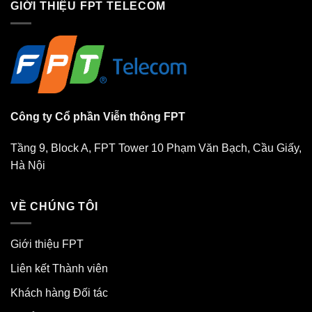
GIỚI THIỆU FPT TELECOM
Công ty Cổ phần Viễn thông FPT
Tầng 9, Block A, FPT Tower 10 Phạm Văn Bạch, Cầu Giấy,
Hà Nội
VỀ CHÚNG TÔI
Giới thiệu FPT
Liên kết Thành viên
Khách hàng Đối tác