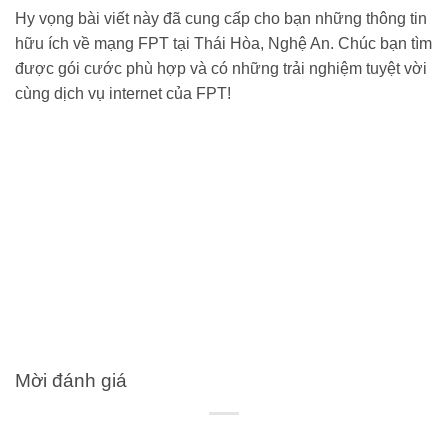
Hy vọng bài viết này đã cung cấp cho bạn những thông tin
hữu ích về mạng FPT tại Thái Hòa, Nghệ An. Chúc bạn tìm
được gói cước phù hợp và có những trải nghiệm tuyệt vời
cùng dịch vụ internet của FPT!
Mời đánh giá