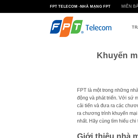
Bỏ
MIỀN B
FPT TELECOM -NHÀ MẠNG FPT
qua
nội
dung
TR
Khuyến mạ
FPT là một trong những nhà
động và phát triển. Với sứ
cải tiến và đưa ra các chươ
ra chương trình khuyến mại 
nhất. Hãy cùng tìm hiểu chi 
Giới thiệu nhà