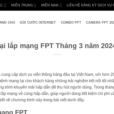
ẮC
MIỀN TRUNG
MIỀN NAM
LIÊN HỆ ĐĂNG KÝ DỊCH VỤ 
ANG CHỦ
GÓI CƯỚC INTERNET
COMBO FPT
CAMERA FPT 20
i lắp mạng FPT Tháng 3 năm 202
 cung cấp dịch vụ viễn thông hàng đầu tại Việt Nam, với hơn 
 mệnh mang lại cho khách hàng những trải nghiệm kết nối tốt n
ng trình khuyến mãi hấp dẫn để thu hút người dùng. Trong tháng
lắp mạng vô cùng hấp dẫn, giúp người dùng tiết kiệm chi phí và 
tiết về chương trình này trong bài viết dưới đây.
 mạng FPT