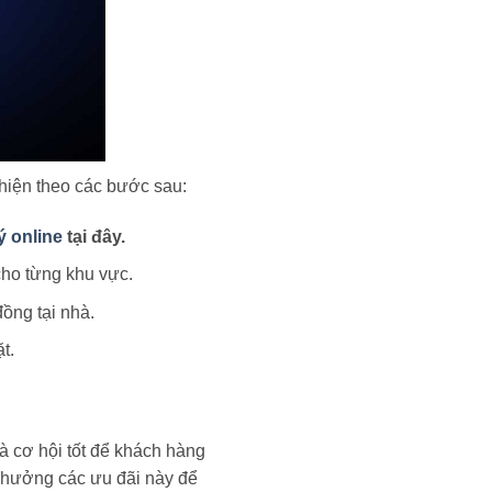
 hiện theo các bước sau:
ý online
tại đây.
cho từng khu vực.
ồng tại nhà.
t.
à cơ hội tốt để khách hàng
ận hưởng các ưu đãi này để