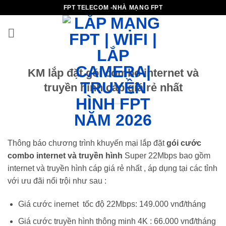
Bỏ
FPT TELECOM -NHÀ MẠNG FPT
qua
nội
dung
KM lắp đặt gói combo internet và
truyền hình cáp giá rẻ nhất
Thông báo chương trình khuyến mại lắp đặt
gói cước
combo internet và truyền hình
Super 22Mbps bao gồm
internet và truyền hình cáp giá rẻ nhất , áp dụng tại các tỉnh
với ưu đãi nổi trội như sau :
Giá cước inernet tốc độ 22Mbps: 149.000 vnđ/tháng
Giá cước truyền hình thông minh 4K : 66.000 vnđ/tháng