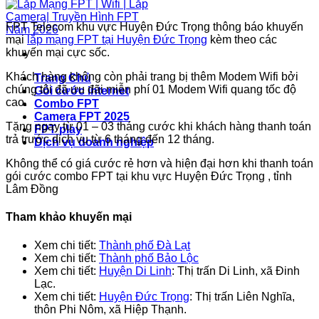
FPT Telecom khu vực Huyện Đức Trọng thông báo khuyến
mại
lắp mạng FPT tại Huyện Đức Trọng
kèm theo các
khuyến mại cực sốc.
Khách hàng không còn phải trang bị thêm Modem Wifi bởi
Trang Chủ
chúng tôi đã ưu đãi miễn phí 01 Modem Wifi quang tốc độ
Gói cước internet
cao.
Combo FPT
Camera FPT 2025
Tặng ngay từ 01 – 03 tháng cước khi khách hàng thanh toán
FPT play
trả trước dịch vụ từ 6 tháng đến 12 tháng.
Dịch vụ doanh nghiệp
Không thể có giá cước rẻ hơn và hiện đại hơn khi thanh toán
gói cước combo FPT tại khu vực Huyện Đức Trọng , tỉnh
Lâm Đồng
Tham khảo khuyến mại
Xem chi tiết:
Thành phố Đà Lạt
Xem chi tiết:
Thành phố Bảo Lộc
Xem chi tiết:
Huyện Di Linh
: Thị trấn Di Linh, xã Đinh
Lạc.
Xem chi tiết:
Huyện Đức Trọng
: Thị trấn Liên Nghĩa,
thôn Phi Nôm, xã Hiệp Thạnh.