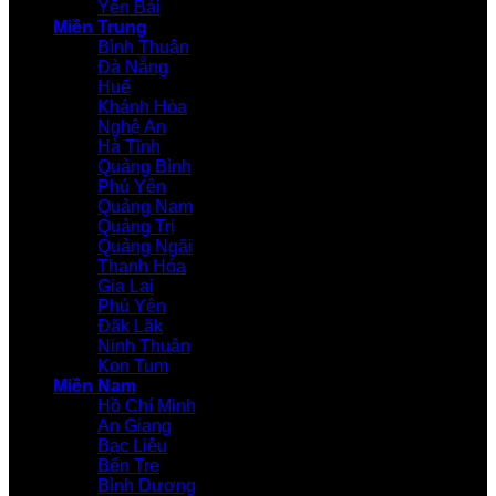
Yên Bái
Miền Trung
Bình Thuận
Đà Nẵng
Huế
Khánh Hòa
Nghệ An
Hà Tĩnh
Quảng Bình
Phú Yên
Quảng Nam
Quảng Trị
Quảng Ngãi
Thanh Hóa
Gia Lai
Phú Yên
Đăk Lăk
Ninh Thuận
Kon Tum
Miền Nam
Hồ Chí Minh
An Giang
Bạc Liêu
Bến Tre
Bình Dương