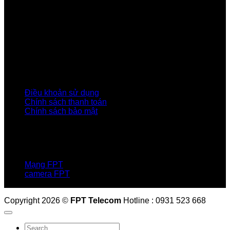
Về Chúng Tôi
Giới thiệu FPT
Liên kết Thành viên
Khách hàng Đối tác
Tuyển dụng
Tập đoàn FPT
Điều Khoản, Chính Sách
Điều khoản sử dụng
Chính sách thanh toán
Chính sách bảo mật
LIÊN HỆ
Hotline:0931 523 668
Báo hỏng :
1900 6600
Mạng FPT
camera FPT
Email: QuyetPN@fpt.com
Copyright 2026 ©
FPT Telecom
Hotline : 0931 523 668