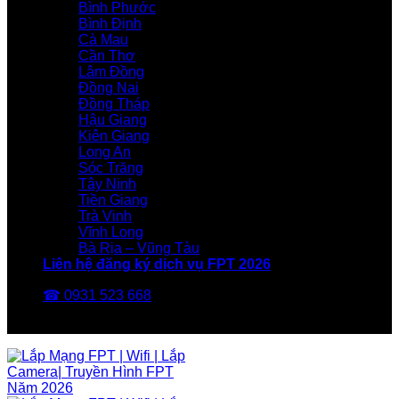
Bình Phước
Bình Định
Cà Mau
Cần Thơ
Lâm Đồng
Đồng Nai
Đồng Tháp
Hậu Giang
Kiên Giang
Long An
Sóc Trăng
Tây Ninh
Tiền Giang
Trà Vinh
Vĩnh Long
Bà Rịa – Vũng Tàu
Liên hệ đăng ký dịch vụ FPT 2026
☎ 0931 523 668
FPT Telecom -Nhà Mạng FPT