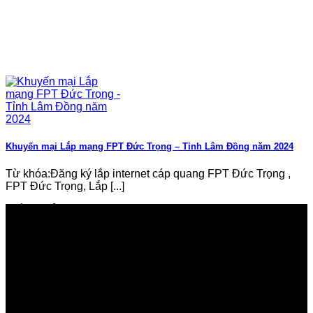
Khuyến mại Lắp mạng FPT Đức Trọng – Tỉnh Lâm Đồng năm 2024
Từ khóa:Đăng ký lắp internet cáp quang FPT Đức Trọng ,
FPT Đức Trọng, Lắp [...]
GIỚI THIỆU FPT TELECOM
Công ty Cổ phần Viễn thông FPT
Tầng 9, Block A, FPT Tower 10 Phạm Văn Bạch, Cầu
Giấy, Hà Nội