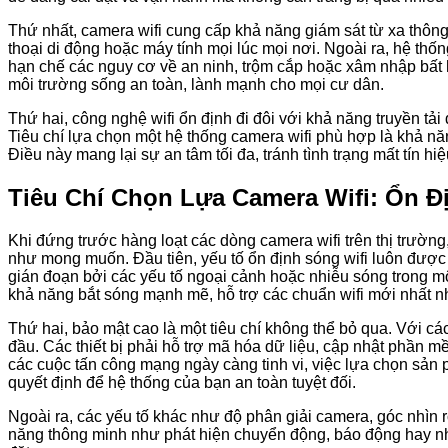
Thứ nhất, camera wifi cung cấp khả năng giám sát từ xa thôn
thoại di động hoặc máy tính mọi lúc mọi nơi. Ngoài ra, hệ thố
hạn chế các nguy cơ về an ninh, trộm cắp hoặc xâm nhập bất
môi trường sống an toàn, lành mạnh cho mọi cư dân.
Thứ hai, công nghệ wifi ổn định đi đôi với khả năng truyền tải
Tiêu chí lựa chọn một hệ thống camera wifi phù hợp là khả năng 
Điều này mang lại sự an tâm tối đa, tránh tình trạng mất tín h
Tiêu Chí Chọn Lựa Camera Wifi: Ổn Đ
Khi đứng trước hàng loạt các dòng camera wifi trên thị trường,
như mong muốn. Đầu tiên, yếu tố ổn định sóng wifi luôn được đ
gián đoạn bởi các yếu tố ngoại cảnh hoặc nhiễu sóng trong m
khả năng bắt sóng mạnh mẽ, hỗ trợ các chuẩn wifi mới nhất n
Thứ hai, bảo mật cao là một tiêu chí không thể bỏ qua. Với các
đầu. Các thiết bị phải hỗ trợ mã hóa dữ liệu, cập nhật phần
các cuộc tấn công mạng ngày càng tinh vi, việc lựa chọn sản 
quyết định để hệ thống của bạn an toàn tuyệt đối.
Ngoài ra, các yếu tố khác như độ phân giải camera, góc nhìn rộ
năng thông minh như phát hiện chuyển động, báo động hay nh