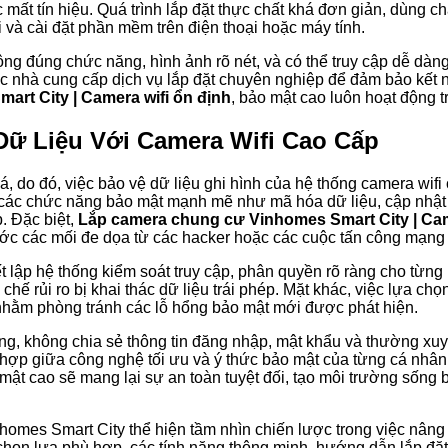
c mất tín hiệu. Quá trình lắp đặt thực chất khá đơn giản, dùng c
 và cài đặt phần mềm trên điện thoại hoặc máy tính.
g đúng chức năng, hình ảnh rõ nét, và có thể truy cập dễ dàng 
ặc nhà cung cấp dịch vụ lắp đặt chuyên nghiệp để đảm bảo kết n
rt City | Camera wifi ổn định
, bảo mật cao luôn hoạt động tr
Dữ Liệu Với Camera Wifi Cao Cấp
giá, do đó, việc bảo vệ dữ liệu ghi hình của hệ thống camera wif
p các chức năng bảo mật mạnh mẽ như mã hóa dữ liệu, cập nhật
. Đặc biệt,
Lắp camera chung cư Vinhomes Smart City | Cam
ước các mối đe dọa từ các hacker hoặc các cuộc tấn công mạng 
ết lập hệ thống kiểm soát truy cập, phân quyền rõ ràng cho từn
chế rủi ro bị khai thác dữ liệu trái phép. Mặt khác, việc lựa c
nhằm phòng tránh các lỗ hổng bảo mật mới được phát hiện.
ng, không chia sẻ thông tin đăng nhập, mật khẩu và thường xuy
 hợp giữa công nghệ tối ưu và ý thức bảo mật của từng cá nhân
 mật cao sẽ mang lại sự an toàn tuyệt đối, tạo môi trường sống
homes Smart City thể hiện tầm nhìn chiến lược trong việc nâng 
chọn lựa phù hợp, các tính năng thông minh, hướng dẫn lắp đặt