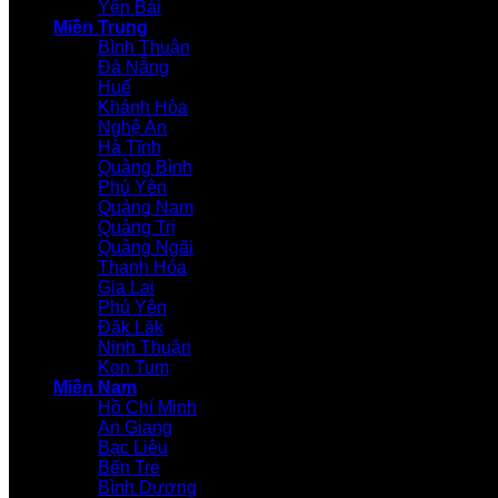
Yên Bái
Miền Trung
Bình Thuận
Đà Nẵng
Huế
Khánh Hòa
Nghệ An
Hà Tĩnh
Quảng Bình
Phú Yên
Quảng Nam
Quảng Trị
Quảng Ngãi
Thanh Hóa
Gia Lai
Phú Yên
Đăk Lăk
Ninh Thuận
Kon Tum
Miền Nam
Hồ Chí Minh
An Giang
Bạc Liêu
Bến Tre
Bình Dương