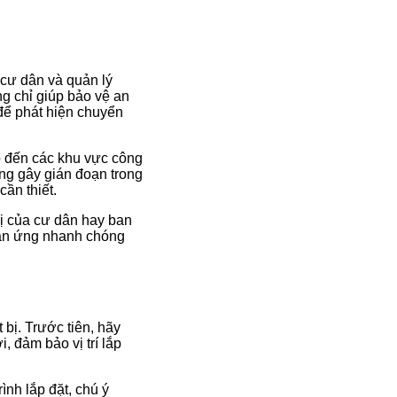
 cư dân và quản lý
g chỉ giúp bảo vệ an
để phát hiện chuyển
ho đến các khu vực công
ng gây gián đoạn trong
ần thiết.
bị của cư dân hay ban
hản ứng nhanh chóng
bị. Trước tiên, hãy
, đảm bảo vị trí lắp
ình lắp đặt, chú ý