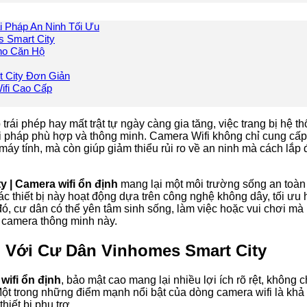
i Pháp An Ninh Tối Ưu
s Smart City
ho Căn Hộ
 City Đơn Giản
ifi Cao Cấp
ái phép hay mất trật tự ngày càng gia tăng, việc trang bị hệ th
i pháp phù hợp và thông minh. Camera Wifi không chỉ cung cấp
 máy tính, mà còn giúp giảm thiểu rủi ro về an ninh mà cách lắp 
 | Camera wifi ổn định
mang lại một môi trường sống an toà
Các thiết bị này hoạt động dựa trên công nghệ không dây, tối ưu
đó, cư dân có thể yên tâm sinh sống, làm việc hoặc vui chơi mà
g camera thông minh này.
i Với Cư Dân Vinhomes Smart City
wifi ổn định
, bảo mật cao mang lại nhiều lợi ích rõ rệt, không 
t trong những điểm mạnh nổi bật của dòng camera wifi là khả n
iết bị phụ trợ.