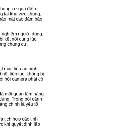
chung cư qua điện
ng tại khu vực chung,
 bảo mật cao đảm bảo
rải nghiệm người dùng.
ị kết nối cùng lúc.
rong chung cư.
ạt mục tiêu an ninh
nối liên tục, không bị
òi hỏi camera phải có
n là mối quan tâm hàng
 dùng. Trong bối cảnh
àng chính là yếu tố
à tích hợp các tính
 khi quyết định lắp