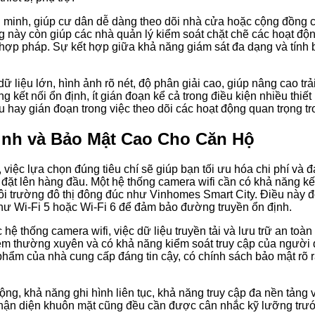
g minh, giúp cư dân dễ dàng theo dõi nhà cửa hoặc cộng đồng 
ng này còn giúp các nhà quản lý kiểm soát chặt chẽ các hoạt độ
 hợp pháp. Sự kết hợp giữa khả năng giám sát đa dạng và tính
 dữ liệu lớn, hình ảnh rõ nét, độ phân giải cao, giúp nâng cao t
kết nối ổn định, ít gián đoạn kể cả trong điều kiện nhiều thiết b
iệu hay gián đoạn trong việc theo dõi các hoạt động quan trọng t
ịnh và Bảo Mật Cao Cho Căn Hộ
 việc lựa chọn đúng tiêu chí sẽ giúp bạn tối ưu hóa chi phí và đ
ặt lên hàng đầu. Một hệ thống camera wifi cần có khả năng kết 
ôi trường đô thị đông đúc như Vinhomes Smart City. Điều này đ
hư Wi-Fi 5 hoặc Wi-Fi 6 để đảm bảo đường truyền ổn định.
 hệ thống camera wifi, việc dữ liệu truyền tải và lưu trữ an toà
 mềm thường xuyên và có khả năng kiểm soát truy cập của người
phẩm của nhà cung cấp đáng tin cậy, có chính sách bảo mật rõ r
ng, khả năng ghi hình liên tục, khả năng truy cập đa nền tảng v
ận diện khuôn mặt cũng đều cần được cân nhắc kỹ lưỡng trước