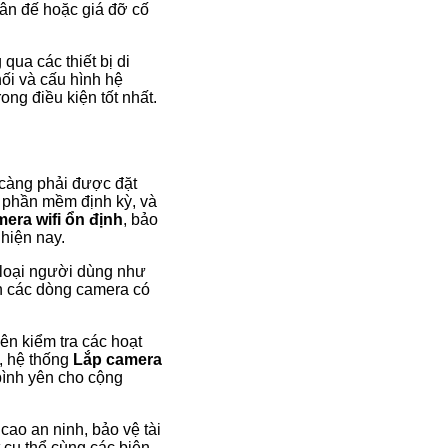
hân đế hoặc giá đỡ cố
qua các thiết bị di
ối và cấu hình hệ
ong điều kiện tốt nhất.
i càng phải được đặt
 phần mềm định kỳ, và
era wifi ổn định
, bảo
hiện nay.
g loại người dùng như
họn các dòng camera có
ên kiểm tra các hoạt
, hệ thống
Lắp camera
 bình yên cho cộng
cao an ninh, bảo vệ tài
 cụ thể cùng các biện