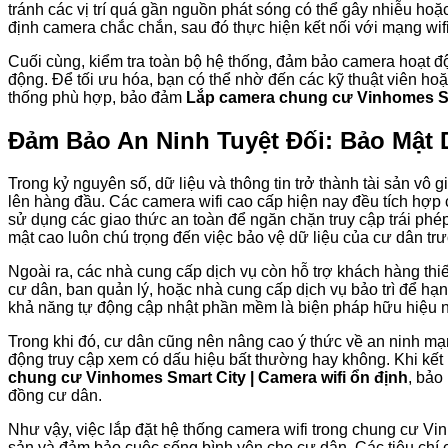
tránh các vị trí quá gần nguồn phát sóng có thể gây nhiễu hoặ
định camera chắc chắn, sau đó thực hiện kết nối với mạng wifi
Cuối cùng, kiểm tra toàn bộ hệ thống, đảm bảo camera hoạt độn
động. Để tối ưu hóa, bạn có thể nhờ đến các kỹ thuật viên ho
thống phù hợp, bảo đảm
Lắp camera chung cư Vinhomes Sma
Đảm Bảo An Ninh Tuyệt Đối: Bảo Mật 
Trong kỷ nguyên số, dữ liệu và thông tin trở thành tài sản vô 
lên hàng đầu. Các camera wifi cao cấp hiện nay đều tích hợ
sử dụng các giao thức an toàn để ngăn chặn truy cập trái phép
mật cao luôn chú trọng đến việc bảo vệ dữ liệu của cư dân tr
Ngoài ra, các nhà cung cấp dịch vụ còn hỗ trợ khách hàng thi
cư dân, ban quản lý, hoặc nhà cung cấp dịch vụ bảo trì để hạn 
khả năng tự động cập nhật phần mềm là biện pháp hữu hiệu 
Trong khi đó, cư dân cũng nên nâng cao ý thức về an ninh mạ
động truy cập xem có dấu hiệu bất thường hay không. Khi kết
chung cư Vinhomes Smart City | Camera wifi ổn định
, bảo
đồng cư dân.
Như vậy, việc lắp đặt hệ thống camera wifi trong chung cư Vin
sản và đảm bảo cuộc sống bình yên cho cư dân. Các tiêu chí 