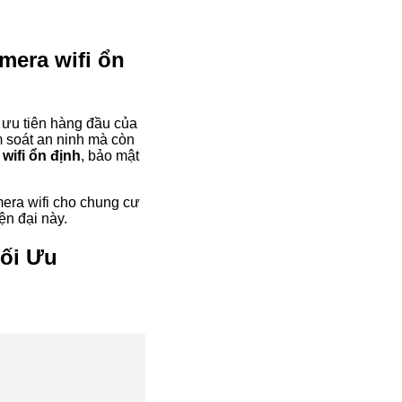
mera wifi ổn
h ưu tiên hàng đầu của
m soát an ninh mà còn
wifi ổn định
, bảo mật
amera wifi cho chung cư
ện đại này.
Tối Ưu