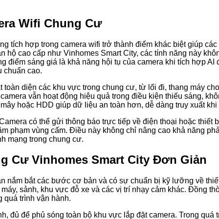
era Wifi Chung Cư
g tích hợp trong camera wifi trở thành điểm khác biệt giúp các
ăn hộ cao cấp như Vinhomes Smart City, các tính năng này khôn
g điểm sáng giá là khả năng hội tụ của camera khi tích hợp AI 
u chuẩn cao.
 toàn diện các khu vực trong chung cư, từ lối đi, thang máy c
camera vẫn hoạt động hiệu quả trong điều kiện thiếu sáng, khô
mây hoặc HDD giúp dữ liệu an toàn hơn, dễ dàng truy xuất khi c
Camera có thể gửi thông báo trực tiếp về điện thoại hoặc thiết 
 xâm phạm vùng cấm. Điều này không chỉ nâng cao khả năng p
tính mạng trong chung cư.
g Cư Vinhomes Smart City Đơn Giản
n nắm bắt các bước cơ bản và có sự chuẩn bị kỹ lưỡng về thiết 
g máy, sảnh, khu vực đỗ xe và các vị trí nhạy cảm khác. Đồng thời
ng quá trình vận hành.
ạnh, đủ để phủ sóng toàn bộ khu vực lắp đặt camera. Trong quá tr