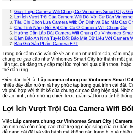
Giới Thiệu Camera Wifi Chung Cư Vinhomes Smart City: Giả
Lợi Ích Vượt Trội Của Camera Wifi Đối Với Cư Dân Vinhome
Tiêu Chí Chọn Lựa Camera Wifi: Ổn Định và Bảo Mật Cao C
Các Tính Năng Nổi Bật Cần Có Ở Camera Wifi Chung Cư
Hướng Dẫn Lắp Đặt Camera Wifi Chung Cư Vinhomes Smart
Đảm Bảo An Ninh Tuyệt Đối: Bảo Mật Dữ Liệu Với Camera W
Báo Giá Sản Phẩm Camera FPT
Trong bối cảnh các vấn đề về an ninh như trộm cắp, xâm nhập tr
chung cư cao cấp như Vinhomes Smart City trở thành một giả
liên tục, dễ dàng truy cập mọi lúc mọi nơi qua điện thoại hoặc
thể đáp ứng.
Điều đặc biệt là,
Lắp camera chung cư Vinhomes Smart City
nhiều dây dẫn rườm rà hay phức tạp trong quá trình cài đặt. 
và phù hợp với thiết kế của chung cư cao tầng hiện đại. Nhờ 
đề an ninh, nhờ những chiến lược giám sát tối ưu từ hệ thốn
Lợi Ích Vượt Trội Của Camera Wifi Đố
Việc
Lắp camera chung cư Vinhomes Smart City | Camera 
an ninh mà còn nâng cao chất lượng cuộc sống của cư dân. Mộ
dễ dàng cài đặt và vận hành mà không cần trang bị quá nhiều th