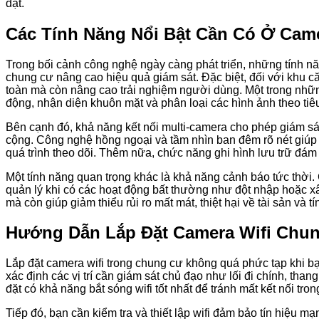
đặt.
Các Tính Năng Nổi Bật Cần Có Ở Cam
Trong bối cảnh công nghệ ngày càng phát triển, những tính năn
chung cư nâng cao hiệu quả giám sát. Đặc biệt, đối với khu c
toàn mà còn nâng cao trải nghiệm người dùng. Một trong nhữn
động, nhận diện khuôn mặt và phân loại các hình ảnh theo tiê
Bên cạnh đó, khả năng kết nối multi-camera cho phép giám sát
cộng. Công nghệ hồng ngoại và tầm nhìn ban đêm rõ nét giúp 
quá trình theo dõi. Thêm nữa, chức năng ghi hình lưu trữ đám 
Một tính năng quan trọng khác là khả năng cảnh báo tức thời. 
quản lý khi có các hoạt động bất thường như đột nhập hoặc
mà còn giúp giảm thiểu rủi ro mất mát, thiệt hại về tài sản và 
Hướng Dẫn Lắp Đặt Camera Wifi Chun
Lắp đặt camera wifi trong chung cư không quá phức tạp khi bạ
xác định các vị trí cần giám sát chủ đạo như lối đi chính, than
đặt có khả năng bắt sóng wifi tốt nhất để tránh mất kết nối tro
Tiếp đó, bạn cần kiểm tra và thiết lập wifi đảm bảo tín hiệu m