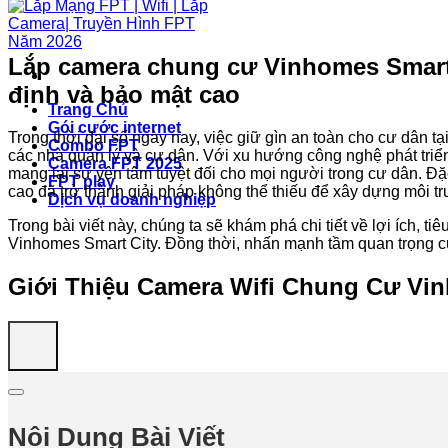
Lắp camera chung cư Vinhomes Smart C
định và bảo mật cao
Trang Chủ
Gói cước internet
Trong thời đại số ngày nay, việc giữ gìn an toàn cho cư dân 
Combo FPT
các nhà quản lý và cư dân. Với xu hướng công nghệ phát triển
Camera FPT 2025
mang lại sự yên tâm tuyệt đối cho mọi người trong cư dân. Đặ
FPT play
cao đã trở thành giải pháp không thể thiếu để xây dựng môi tr
Dịch vụ doanh nghiệp
Trong bài viết này, chúng ta sẽ khám phá chi tiết về lợi ích, t
Vinhomes Smart City. Đồng thời, nhấn mạnh tầm quan trọng của 
Giới Thiệu Camera Wifi Chung Cư Vin
Nội Dung Bài Viết