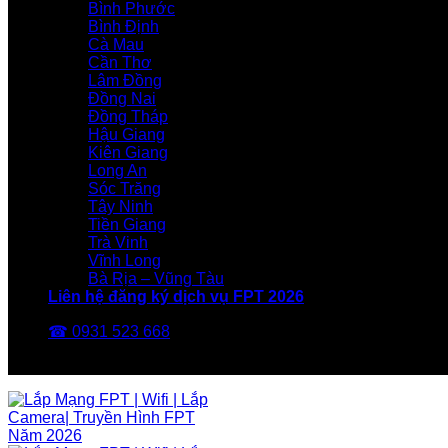
Bình Phước
Bình Định
Cà Mau
Cần Thơ
Lâm Đồng
Đồng Nai
Đồng Tháp
Hậu Giang
Kiên Giang
Long An
Sóc Trăng
Tây Ninh
Tiền Giang
Trà Vinh
Vĩnh Long
Bà Rịa – Vũng Tàu
Liên hệ đăng ký dịch vụ FPT 2026
☎ 0931 523 668
FPT Telecom -Nhà Mạng FPT