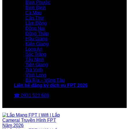
Bình Phước
Bình Định
Cà Mau
Cần Thơ
Lâm Đồng
Đồng Nai
Đồng Tháp
Hậu Giang
Kiên Giang
Long An
Sóc Trăng
Tây Ninh
Tiền Giang
Trà Vinh
Vĩnh Long
Bà Rịa – Vũng Tàu
Liên hệ đăng ký dịch vụ FPT 2026
☎ 0931 523 668
FPT Telecom -Nhà Mạng FPT