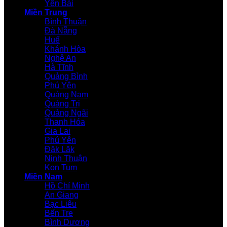
Yên Bái
Miền Trung
Bình Thuận
Đà Nẵng
Huế
Khánh Hòa
Nghệ An
Hà Tĩnh
Quảng Bình
Phú Yên
Quảng Nam
Quảng Trị
Quảng Ngãi
Thanh Hóa
Gia Lai
Phú Yên
Đăk Lăk
Ninh Thuận
Kon Tum
Miền Nam
Hồ Chí Minh
An Giang
Bạc Liêu
Bến Tre
Bình Dương