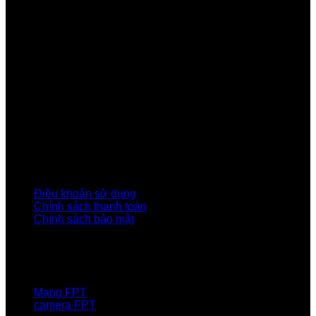
Công ty Cổ phần Viễn thông FPT
Tầng 9, Block A, FPT Tower 10 Phạm Văn Bạch, Cầu
Giấy, Hà Nội
Về Chúng Tôi
Giới thiệu FPT
Liên kết Thành viên
Khách hàng Đối tác
Tuyển dụng
Tập đoàn FPT
Điều Khoản, Chính Sách
Điều khoản sử dụng
Chính sách thanh toán
Chính sách bảo mật
LIÊN HỆ
Hotline:0931 523 668
Báo hỏng :
1900 6600
Mạng FPT
camera FPT