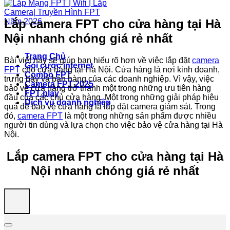
Lắp camera FPT cho cửa hàng tại Hà
Nội nhanh chóng giá rẻ nhất
Trang Chủ
Bài viết này sẽ giúp bạn hiểu rõ hơn về việc lắp đặt
camera
Gói cước internet
FPT
cho cửa hàng tại Hà Nội. Cửa hàng là nơi kinh doanh,
Combo FPT
trưng bày và bán hàng của các doanh nghiệp. Vì vậy, việc
Camera FPT 2025
bảo vệ cửa hàng trở thành một trong những ưu tiên hàng
FPT play
đầu của các chủ cửa hàng. Một trong những giải pháp hiệu
Dịch vụ doanh nghiệp
quả để bảo vệ cửa hàng là lắp đặt camera giám sát. Trong
đó,
camera FPT
là một trong những sản phẩm được nhiều
người tin dùng và lựa chọn cho việc bảo vệ cửa hàng tại Hà
Nội.
Lắp camera FPT cho cửa hàng tại Hà
Nội nhanh chóng giá rẻ nhất