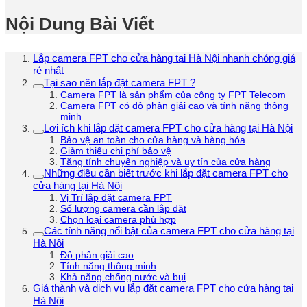
Nội Dung Bài Viết
Lắp camera FPT cho cửa hàng tại Hà Nội nhanh chóng giá
rẻ nhất
Tại sao nên lắp đặt camera FPT ?
Camera FPT là sản phẩm của công ty FPT Telecom
Camera FPT có độ phân giải cao và tính năng thông
minh
Lợi ích khi lắp đặt camera FPT cho cửa hàng tại Hà Nội
Bảo vệ an toàn cho cửa hàng và hàng hóa
Giảm thiểu chi phí bảo vệ
Tăng tính chuyên nghiệp và uy tín của cửa hàng
Những điều cần biết trước khi lắp đặt camera FPT cho
cửa hàng tại Hà Nội
Vị Trí lắp đặt camera FPT
Số lượng camera cần lắp đặt
Chọn loại camera phù hợp
Các tính năng nổi bật của camera FPT cho cửa hàng tại
Hà Nội
Độ phân giải cao
Tính năng thông minh
Khả năng chống nước và bụi
Giá thành và dịch vụ lắp đặt camera FPT cho cửa hàng tại
Hà Nội