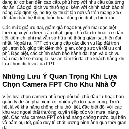
dạng từ cơ bản đến cao cấp, phù hợp với nhu cầu của từng
dự án. Các gói dịch vụ thường đi kèm với chính sách bảo trì,
nâng cấp định kỳ, hỗ trợ kỹ thuật tận nơi và trên mạng 24/7
để đảm bảo hệ thống luôn hoạt động ổn định, chính xác.
Các mức giá ưu đãi, giảm giá hoặc khuyến mãi đặc biệt
thường xuyên được cập nhật, giúp chủ đầu tư hoặc cư dân
tiết kiệm chi phí mà vẫn sở hữu hệ thống giám sát hiện đại
nhất. Ngoài ra, FPT còn cung cấp các dịch vụ lắp đặt trọn
gói, trọn bộ, giúp tiết kiệm thời gian, công sức và tối ưu chi
phí. Đặc biệt, các chính sách bảo hành dài hạn và dịch vụ
hậu mãi tốt sẽ mang lại sự an tâm tối đa cho khách hàng khi
lựa chọn dịch vụ của FPT.
Những Lưu Ý Quan Trọng Khi Lựa
Chọn Camera FPT Cho Khu Nhà Ở
Việc lựa chọn camera phù hợp đòi hỏi chủ đầu tư hoặc ban
quản lý dự án phải xem xét nhiều yếu tố quan trọng. Trước
hết là về khả năng chống chịu thời tiết, đặc biệt đối với các
khu vực ngoại thất thường xuyên tiếp xúc với mưa, nắng,
gió. Các mẫu camera FPT có khả năng chống nước, bụi bẩn
và bám bụi tốt, giúp duy trì chất lượng hình ảnh qua thời gian
dài.