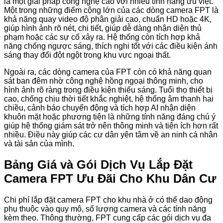
là một giải pháp công nghệ cao với nhiều tính năng ưu việt.
Một trong những điểm cộng lớn của các dòng camera FPT là
khả năng quay video độ phân giải cao, chuẩn HD hoặc 4K,
giúp hình ảnh rõ nét, chi tiết, giúp dễ dàng nhận diện thủ
phạm hoặc các sự cố xảy ra. Hệ thống còn tích hợp khả
năng chống ngược sáng, thích nghi tốt với các điều kiện ánh
sáng thay đổi đột ngột trong khu vực ngoại thất.
Ngoài ra, các dòng camera của FPT còn có khả năng quan
sát ban đêm nhờ công nghệ hồng ngoại thông minh, cho
hình ảnh rõ ràng trong điều kiện thiếu sáng. Tuổi thọ thiết bị
cao, chống chịu thời tiết khắc nghiệt, hệ thống âm thanh hai
chiều, cảnh báo chuyển động và tích hợp AI nhận diện
khuôn mặt hoặc phương tiện là những tính năng đáng chú ý
giúp hệ thống giám sát trở nên thông minh và tiện ích hơn rất
nhiều. Điều này giúp các cư dân yên tâm về an ninh cá nhân
và tài sản của mình.
Bảng Giá và Gói Dịch Vụ Lắp Đặt
Camera FPT Ưu Đãi Cho Khu Dân Cư
Chi phí lắp đặt camera FPT cho khu nhà ở có thể dao động
phụ thuộc vào quy mô, số lượng camera và các tính năng
kèm theo. Thông thường, FPT cung cấp các gói dịch vụ đa