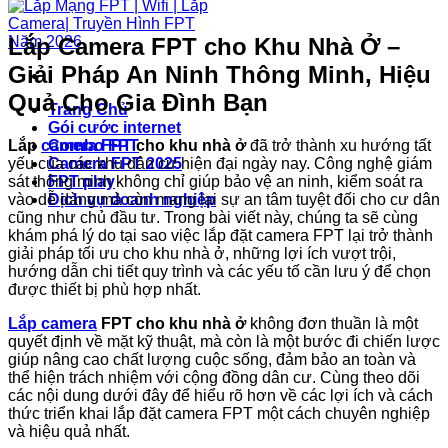
Lắp Camera FPT cho Khu Nhà Ở –
Giải Pháp An Ninh Thông Minh, Hiệu
Quả Cho Gia Đình Bạn
Trang Chủ
Gói cước internet
Lắp
camera FPT
cho khu nhà ở
đã trở thành xu hướng tất
Combo FPT
yếu của các khu dân cư hiện đại ngày nay. Công nghệ giám
Camera FPT 2025
sát thông minh không chỉ giúp bảo vệ an ninh, kiểm soát ra
FPT play
vào dễ dàng mà còn mang lại sự an tâm tuyệt đối cho cư dân
Dịch vụ doanh nghiệp
cũng như chủ đầu tư. Trong bài viết này, chúng ta sẽ cùng
khám phá lý do tại sao việc lắp đặt camera FPT lại trở thành
giải pháp tối ưu cho khu nhà ở, những lợi ích vượt trội,
hướng dẫn chi tiết quy trình và các yếu tố cần lưu ý để chọn
được thiết bị phù hợp nhất.
Lắp camera
FPT cho khu nhà ở
không đơn thuần là một
quyết định về mặt kỹ thuật, mà còn là một bước đi chiến lược
giúp nâng cao chất lượng cuộc sống, đảm bảo an toàn và
thể hiện trách nhiệm với cộng đồng dân cư. Cùng theo dõi
các nội dung dưới đây để hiểu rõ hơn về các lợi ích và cách
thức triển khai lắp đặt camera FPT một cách chuyên nghiệp
và hiệu quả nhất.