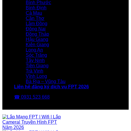
Bình Phước
Bình Định
Cà Mau
Cần Thơ
Lâm Đồng
Đồng Nai
Đồng Tháp
Hậu Giang
Kiên Giang
Long An
Sóc Trăng
Tây Ninh
Tiền Giang
Trà Vinh
Vĩnh Long
Bà Rịa – Vũng Tàu
Liên hệ đăng ký dịch vụ FPT 2026
☎ 0931 523 668
FPT Telecom -Nhà Mạng FPT