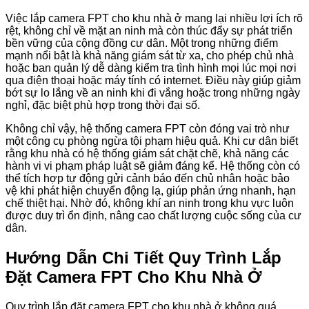
Việc lắp camera FPT cho khu nhà ở mang lại nhiều lợi ích rõ
rệt, không chỉ về mặt an ninh mà còn thúc đẩy sự phát triển
bền vững của cộng đồng cư dân. Một trong những điểm
mạnh nổi bật là khả năng giám sát từ xa, cho phép chủ nhà
hoặc ban quản lý dễ dàng kiểm tra tình hình mọi lúc mọi nơi
qua điện thoại hoặc máy tính có internet. Điều này giúp giảm
bớt sự lo lắng về an ninh khi đi vắng hoặc trong những ngày
nghỉ, đặc biệt phù hợp trong thời đại số.
Không chỉ vậy, hệ thống camera FPT còn đóng vai trò như
một công cụ phòng ngừa tội phạm hiệu quả. Khi cư dân biết
rằng khu nhà có hệ thống giám sát chặt chẽ, khả năng các
hành vi vi phạm pháp luật sẽ giảm đáng kể. Hệ thống còn có
thể tích hợp tự động gửi cảnh báo đến chủ nhân hoặc bảo
vệ khi phát hiện chuyển động lạ, giúp phản ứng nhanh, hạn
chế thiệt hại. Nhờ đó, không khí an ninh trong khu vực luôn
được duy trì ổn định, nâng cao chất lượng cuộc sống của cư
dân.
Hướng Dẫn Chi Tiết Quy Trình Lắp
Đặt Camera FPT Cho Khu Nhà Ở
Quy trình lắp đặt camera FPT cho khu nhà ở không quá