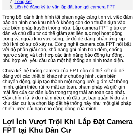
Tổng kết
Liên hệ đăng ký tư vấn lắp đặt trọn gói camera FPT
Trong bối cảnh tình hình tội phạm ngày càng tinh vi, việc đảm
bảo an ninh cho khu nhà ở không còn đơn thuần dựa vào
các biện pháp truyền thống nữa. Lắp camera FPT giúp cư
dân và chủ đầu tư có thể giám sát liên tục mọi hoạt động
trong và ngoài khu vực sống, từ đó dễ dàng phản ứng kịp
thời khi có sự cố xảy ra. Công nghệ camera của FPT nổi bật
với độ phân giải cao, khả năng ghi hình ban đêm, chống
ngược sáng và tích hợp các tính năng báo động tự động,
phù hợp với yêu cầu của một hệ thống an ninh toàn diện.
Chưa kể, hệ thống camera của FPT còn có thể kết nối dễ
dàng với các thiết bị khác như chuông hình, cảm biến
chuyển động, giúp tạo thành một mạng lưới giám sát thông
minh, giảm thiểu rủi ro mất an toàn, phạm pháp và giữ gìn
mái ấm của cư dân luôn trong trạng thái an toàn cao nhất.
Đây chính là lý do mà nhiều chủ đầu tư, ban quản lý dự án
khu dân cư lựa chọn lắp đặt hệ thống này như một giải pháp
chiến lược dài hạn cho cộng đồng của mình.
Lợi Ích Vượt Trội Khi Lắp Đặt Camera
FPT tại Khu Dân Cư