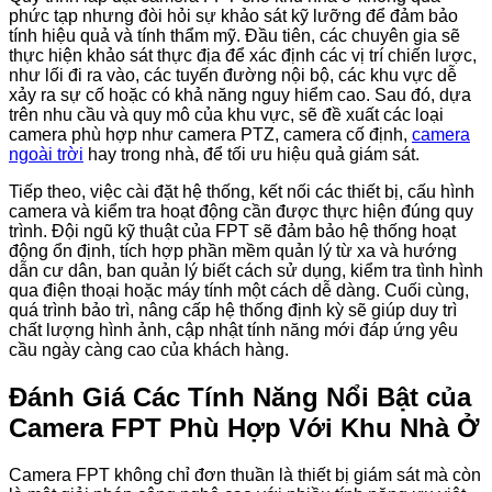
phức tạp nhưng đòi hỏi sự khảo sát kỹ lưỡng để đảm bảo
tính hiệu quả và tính thẩm mỹ. Đầu tiên, các chuyên gia sẽ
thực hiện khảo sát thực địa để xác định các vị trí chiến lược,
như lối đi ra vào, các tuyến đường nội bộ, các khu vực dễ
xảy ra sự cố hoặc có khả năng nguy hiểm cao. Sau đó, dựa
trên nhu cầu và quy mô của khu vực, sẽ đề xuất các loại
camera phù hợp như camera PTZ, camera cố định,
camera
ngoài trời
hay trong nhà, để tối ưu hiệu quả giám sát.
Tiếp theo, việc cài đặt hệ thống, kết nối các thiết bị, cấu hình
camera và kiểm tra hoạt động cần được thực hiện đúng quy
trình. Đội ngũ kỹ thuật của FPT sẽ đảm bảo hệ thống hoạt
động ổn định, tích hợp phần mềm quản lý từ xa và hướng
dẫn cư dân, ban quản lý biết cách sử dụng, kiểm tra tình hình
qua điện thoại hoặc máy tính một cách dễ dàng. Cuối cùng,
quá trình bảo trì, nâng cấp hệ thống định kỳ sẽ giúp duy trì
chất lượng hình ảnh, cập nhật tính năng mới đáp ứng yêu
cầu ngày càng cao của khách hàng.
Đánh Giá Các Tính Năng Nổi Bật của
Camera FPT Phù Hợp Với Khu Nhà Ở
Camera FPT không chỉ đơn thuần là thiết bị giám sát mà còn