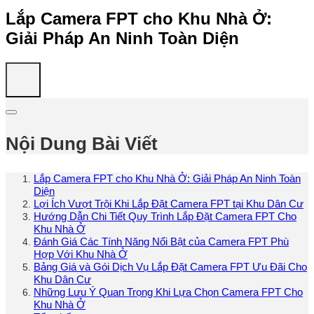
Lắp Camera FPT cho Khu Nhà Ở:
Giải Pháp An Ninh Toàn Diện
Nội Dung Bài Viết
Lắp Camera FPT cho Khu Nhà Ở: Giải Pháp An Ninh Toàn
Diện
Lợi Ích Vượt Trội Khi Lắp Đặt Camera FPT tại Khu Dân Cư
Hướng Dẫn Chi Tiết Quy Trình Lắp Đặt Camera FPT Cho
Khu Nhà Ở
Đánh Giá Các Tính Năng Nổi Bật của Camera FPT Phù
Hợp Với Khu Nhà Ở
Bảng Giá và Gói Dịch Vụ Lắp Đặt Camera FPT Ưu Đãi Cho
Khu Dân Cư
Những Lưu Ý Quan Trọng Khi Lựa Chọn Camera FPT Cho
Khu Nhà Ở