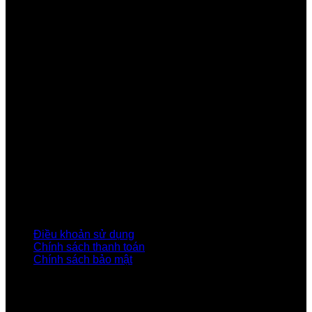
GIỚI THIỆU FPT TELECOM
Công ty Cổ phần Viễn thông FPT
Tầng 9, Block A, FPT Tower 10 Phạm Văn Bạch, Cầu
Giấy, Hà Nội
Về Chúng Tôi
Giới thiệu FPT
Liên kết Thành viên
Khách hàng Đối tác
Tuyển dụng
Tập đoàn FPT
Điều Khoản, Chính Sách
Điều khoản sử dụng
Chính sách thanh toán
Chính sách bảo mật
LIÊN HỆ
Hotline:0931 523 668