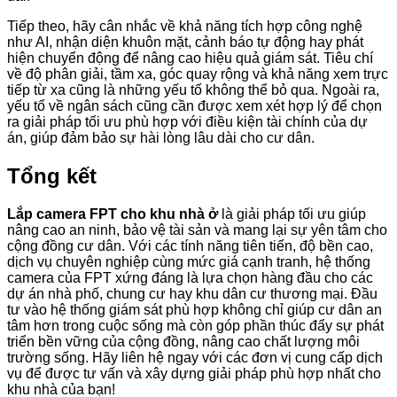
Tiếp theo, hãy cân nhắc về khả năng tích hợp công nghệ
như AI, nhận diện khuôn mặt, cảnh báo tự động hay phát
hiện chuyển động để nâng cao hiệu quả giám sát. Tiêu chí
về độ phân giải, tầm xa, góc quay rộng và khả năng xem trực
tiếp từ xa cũng là những yếu tố không thể bỏ qua. Ngoài ra,
yếu tố về ngân sách cũng cần được xem xét hợp lý để chọn
ra giải pháp tối ưu phù hợp với điều kiện tài chính của dự
án, giúp đảm bảo sự hài lòng lâu dài cho cư dân.
Tổng kết
Lắp camera FPT cho khu nhà ở
là giải pháp tối ưu giúp
nâng cao an ninh, bảo vệ tài sản và mang lại sự yên tâm cho
cộng đồng cư dân. Với các tính năng tiên tiến, độ bền cao,
dịch vụ chuyên nghiệp cùng mức giá cạnh tranh, hệ thống
camera của FPT xứng đáng là lựa chọn hàng đầu cho các
dự án nhà phố, chung cư hay khu dân cư thương mại. Đầu
tư vào hệ thống giám sát phù hợp không chỉ giúp cư dân an
tâm hơn trong cuộc sống mà còn góp phần thúc đẩy sự phát
triển bền vững của cộng đồng, nâng cao chất lượng môi
trường sống. Hãy liên hệ ngay với các đơn vị cung cấp dịch
vụ để được tư vấn và xây dựng giải pháp phù hợp nhất cho
khu nhà của bạn!