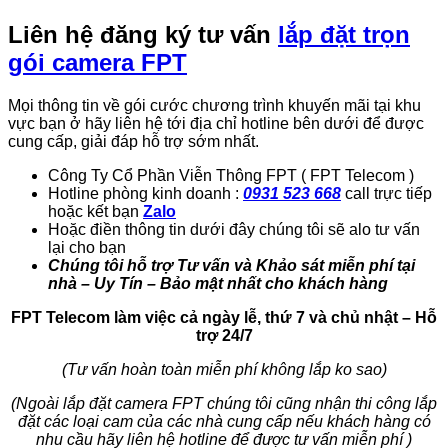
Liên hệ đăng ký tư vấn
lắp đặt trọn
gói camera FPT
Mọi thông tin về gói cước chương trình khuyến mãi tại khu
vực bạn ở hãy liên hệ tới địa chỉ hotline bên dưới để được
cung cấp, giải đáp hỗ trợ sớm nhất.
Công Ty Cổ Phần Viễn Thông FPT ( FPT Telecom )
Hotline phòng kinh doanh :
0931 523 668
call trực tiếp
hoặc kết bạn
Zalo
Hoặc điền thông tin dưới đây chúng tôi sẽ alo tư vấn
lại cho bạn
Chúng tôi hỗ trợ Tư vấn và Khảo sát miễn phí tại
nhà – Uy Tín – Bảo mật nhất cho khách hàng
FPT Telecom làm việc cả ngày lễ, thứ 7 và chủ nhật – Hỗ
trợ 24/7
(Tư vấn hoàn toàn miễn phí không lắp ko sao)
(Ngoài lắp đặt camera FPT chúng tôi cũng nhận thi công lắp
đặt các loại cam của các nhà cung cấp nếu khách hàng có
nhu cầu hãy liên hệ hotline để được tư vấn miễn phí )