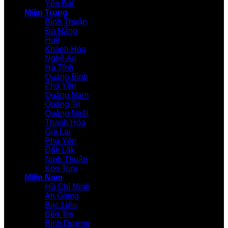
Yên Bái
Miền Trung
Bình Thuận
Đà Nẵng
Huế
Khánh Hòa
Nghệ An
Hà Tĩnh
Quảng Bình
Phú Yên
Quảng Nam
Quảng Trị
Quảng Ngãi
Thanh Hóa
Gia Lai
Phú Yên
Đăk Lăk
Ninh Thuận
Kon Tum
Miền Nam
Hồ Chí Minh
An Giang
Bạc Liêu
Bến Tre
Bình Dương