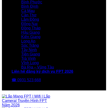
Bình Phước
Bình Định
Cà Mau
Cần Thơ
Lâm Đồng
Đồng Nai
Đồng Tháp
Hậu Giang
Kiên Giang
Long An
Sóc Trăng
Tây Ninh
Tiền Giang
Trà Vinh
Vĩnh Long
Bà Rịa – Vũng Tàu
Liên hệ đăng ký dịch vụ FPT 2026
☎ 0931 523 668
FPT Telecom -Nhà Mạng FPT