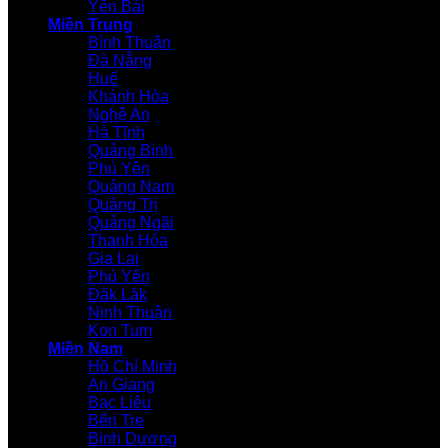
Yên Bái
Miền Trung
Bình Thuận
Đà Nẵng
Huế
Khánh Hòa
Nghệ An
Hà Tĩnh
Quảng Bình
Phú Yên
Quảng Nam
Quảng Trị
Quảng Ngãi
Thanh Hóa
Gia Lai
Phú Yên
Đăk Lăk
Ninh Thuận
Kon Tum
Miền Nam
Hồ Chí Minh
An Giang
Bạc Liêu
Bến Tre
Bình Dương