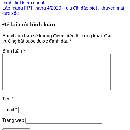
minh, tiết kiệm chi phí
Lắp mạng FPT tháng 4/2020 – ưu đãi đặc biệt , khuyến mại
cực sốc
Để lại một bình luận
Email của bạn sẽ không được hiển thị công khai.
Các
trường bắt buộc được đánh dấu
*
Bình luận
*
Tên
*
Email
*
Trang web