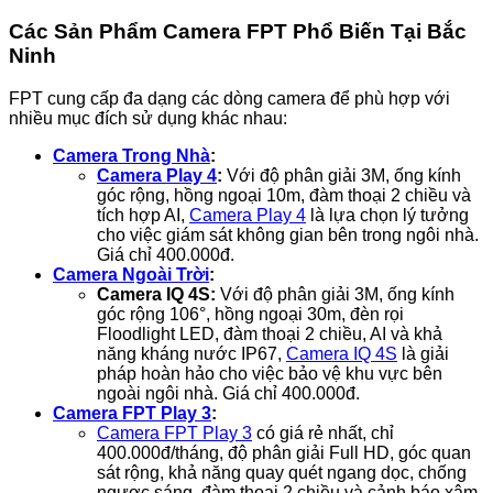
Các Sản Phẩm Camera FPT Phổ Biến Tại Bắc
Ninh
FPT cung cấp đa dạng các dòng camera để phù hợp với
nhiều mục đích sử dụng khác nhau:
Camera Trong Nhà
:
Camera Play 4
:
Với độ phân giải 3M, ống kính
góc rộng, hồng ngoại 10m, đàm thoại 2 chiều và
tích hợp AI,
Camera Play 4
là lựa chọn lý tưởng
cho việc giám sát không gian bên trong ngôi nhà.
Giá chỉ 400.000đ.
Camera Ngoài Trời
:
Camera IQ 4S:
Với độ phân giải 3M, ống kính
góc rộng 106°, hồng ngoại 30m, đèn rọi
Floodlight LED, đàm thoại 2 chiều, AI và khả
năng kháng nước IP67,
Camera IQ 4S
là giải
pháp hoàn hảo cho việc bảo vệ khu vực bên
ngoài ngôi nhà. Giá chỉ 400.000đ.
Camera FPT Play 3
:
Camera FPT Play 3
có giá rẻ nhất, chỉ
400.000đ/tháng, độ phân giải Full HD, góc quan
sát rộng, khả năng quay quét ngang dọc, chống
ngược sáng, đàm thoại 2 chiều và cảnh báo xâm