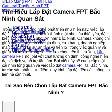
Tìm Hiểu Lắp Đặt Camera FPT Bắc
Ninh Quan Sát
Trang Chủ
Trong thời đại công nghệ phát triển như hiện nay, việc lắp
Gói cước internet
đặt camera giám sát đã trở thành một nhu cầu thiết yếu, đặc
Combo FPT
biệt là ở các thành phố lớn như Bắc Ninh. Camera không chỉ
Camera FPT 2025
giúp bảo vệ an ninh cho gia đình, cửa hàng, doanh nghiệp
FPT play
mà còn mang lại sự an tâm và tiện lợi trong việc quản lý và
Dịch vụ doanh nghiệp
giám sát từ xa. Trong số các lựa chọn trên thị trường,
Lắp
camera FPT
nổi bật với chất lượng ổn định, công nghệ hiện
đại và dịch vụ hỗ trợ tận tâm. Bài viết này sẽ cung cấp một
cái nhìn tổng quan về việc lắp đặt
camera FPT
tại Bắc Ninh,
từ các sản phẩm, ưu điểm, quy trình lắp đặt đến các thông tin
liên hệ cần thiết.
Tại Sao Nên Chọn
Lắp Đặt Camera FPT Bắc
Ninh
?