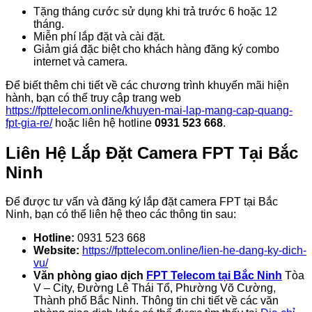
Tặng tháng cước sử dụng khi trả trước 6 hoặc 12
tháng.
Miễn phí lắp đặt và cài đặt.
Giảm giá đặc biệt cho khách hàng đăng ký combo
internet và camera.
Để biết thêm chi tiết về các chương trình khuyến mãi hiện
hành, bạn có thể truy cập trang web
https://fpttelecom.online/khuyen-mai-lap-mang-cap-quang-
fpt-gia-re/
hoặc liên hệ hotline
0931 523 668
.
Liên Hệ Lắp Đặt Camera FPT Tại Bắc
Ninh
Để được tư vấn và đăng ký lắp đặt camera FPT tại Bắc
Ninh, bạn có thể liên hệ theo các thông tin sau:
Hotline:
0931 523 668
Website:
https://fpttelecom.online/lien-he-dang-ky-dich-
vu/
Văn phòng giao dịch
FPT Telecom tại Bắc Ninh
Tòa
V – City, Đường Lê Thái Tổ, Phường Võ Cường,
Thành phố Bắc Ninh. Thông tin chi tiết về các văn