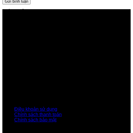
GIỚI THIỆU FPT TELECOM
Công ty Cổ phần Viễn thông FPT
Tầng 9, Block A, FPT Tower 10 Phạm Văn Bạch, Cầu
Giấy, Hà Nội
Về Chúng Tôi
Giới thiệu FPT
Liên kết Thành viên
Khách hàng Đối tác
Tuyển dụng
Tập đoàn FPT
Điều Khoản, Chính Sách
Điều khoản sử dụng
Chính sách thanh toán
Chính sách bảo mật
LIÊN HỆ