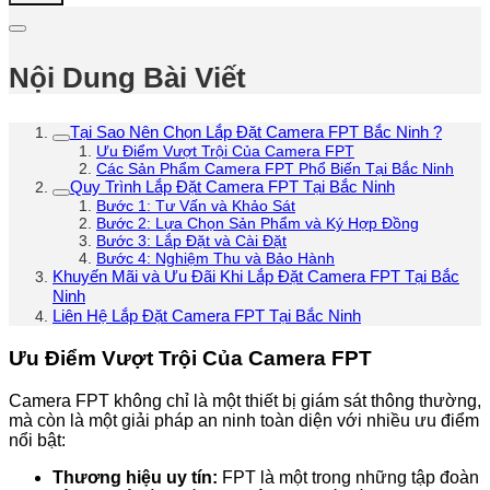
Nội Dung Bài Viết
Tại Sao Nên Chọn Lắp Đặt Camera FPT Bắc Ninh ?
Ưu Điểm Vượt Trội Của Camera FPT
Các Sản Phẩm Camera FPT Phổ Biến Tại Bắc Ninh
Quy Trình Lắp Đặt Camera FPT Tại Bắc Ninh
Bước 1: Tư Vấn và Khảo Sát
Bước 2: Lựa Chọn Sản Phẩm và Ký Hợp Đồng
Bước 3: Lắp Đặt và Cài Đặt
Bước 4: Nghiệm Thu và Bảo Hành
Khuyến Mãi và Ưu Đãi Khi Lắp Đặt Camera FPT Tại Bắc
Ninh
Liên Hệ Lắp Đặt Camera FPT Tại Bắc Ninh
Ưu Điểm Vượt Trội Của Camera FPT
Camera FPT không chỉ là một thiết bị giám sát thông thường,
mà còn là một giải pháp an ninh toàn diện với nhiều ưu điểm
nổi bật:
Thương hiệu uy tín:
FPT là một trong những tập đoàn