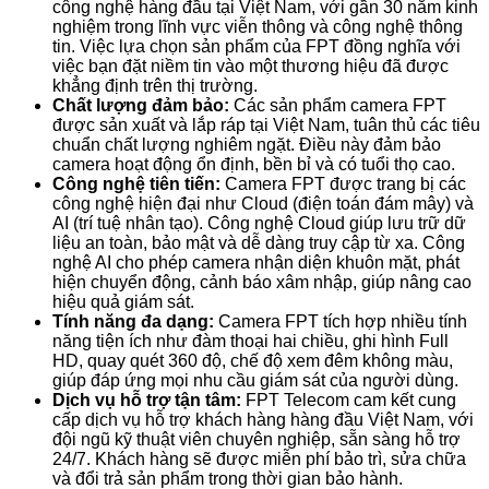
công nghệ hàng đầu tại Việt Nam, với gần 30 năm kinh
nghiệm trong lĩnh vực viễn thông và công nghệ thông
tin. Việc lựa chọn sản phẩm của FPT đồng nghĩa với
việc bạn đặt niềm tin vào một thương hiệu đã được
khẳng định trên thị trường.
Chất lượng đảm bảo:
Các sản phẩm camera FPT
được sản xuất và lắp ráp tại Việt Nam, tuân thủ các tiêu
chuẩn chất lượng nghiêm ngặt. Điều này đảm bảo
camera hoạt động ổn định, bền bỉ và có tuổi thọ cao.
Công nghệ tiên tiến:
Camera FPT được trang bị các
công nghệ hiện đại như Cloud (điện toán đám mây) và
AI (trí tuệ nhân tạo). Công nghệ Cloud giúp lưu trữ dữ
liệu an toàn, bảo mật và dễ dàng truy cập từ xa. Công
nghệ AI cho phép camera nhận diện khuôn mặt, phát
hiện chuyển động, cảnh báo xâm nhập, giúp nâng cao
hiệu quả giám sát.
Tính năng đa dạng:
Camera FPT tích hợp nhiều tính
năng tiện ích như đàm thoại hai chiều, ghi hình Full
HD, quay quét 360 độ, chế độ xem đêm không màu,
giúp đáp ứng mọi nhu cầu giám sát của người dùng.
Dịch vụ hỗ trợ tận tâm:
FPT Telecom cam kết cung
cấp dịch vụ hỗ trợ khách hàng hàng đầu Việt Nam, với
đội ngũ kỹ thuật viên chuyên nghiệp, sẵn sàng hỗ trợ
24/7. Khách hàng sẽ được miễn phí bảo trì, sửa chữa
và đổi trả sản phẩm trong thời gian bảo hành.