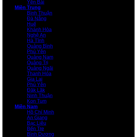
Yên Bái
Miền Trung
Bình Thuận
Đà Nẵng
Huế
Khánh Hòa
Nghệ An
Hà Tĩnh
Quảng Bình
Phú Yên
Quảng Nam
Quảng Trị
Quảng Ngãi
Thanh Hóa
Gia Lai
Phú Yên
Đăk Lăk
Ninh Thuận
Kon Tum
Miền Nam
Hồ Chí Minh
An Giang
Bạc Liêu
Bến Tre
Bình Dương