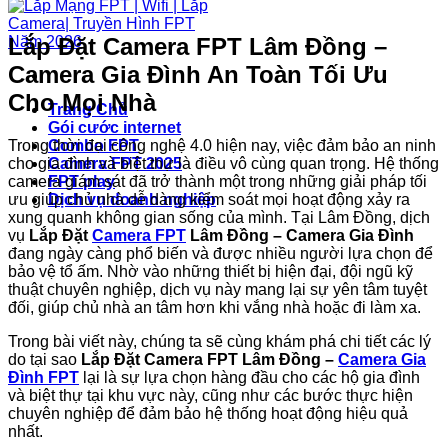
Lắp Đặt Camera FPT Lâm Đồng –
Camera Gia Đình An Toàn Tối Ưu
Cho Mọi Nhà
Trang Chủ
Gói cước internet
Trong thời đại công nghệ 4.0 hiện nay, việc đảm bảo an ninh
Combo FPT
cho gia đình và biệt thự là điều vô cùng quan trọng. Hệ thống
Camera FPT 2025
camera giám sát đã trở thành một trong những giải pháp tối
FPT play
ưu giúp chủ nhà dễ dàng kiểm soát mọi hoạt động xảy ra
Dịch vụ doanh nghiệp
xung quanh không gian sống của mình. Tại Lâm Đồng, dịch
vụ
Lắp Đặt
Camera FPT
Lâm Đồng – Camera Gia Đình
đang ngày càng phổ biến và được nhiều người lựa chọn để
bảo vệ tổ ấm. Nhờ vào những thiết bị hiện đại, đội ngũ kỹ
thuật chuyên nghiệp, dịch vụ này mang lại sự yên tâm tuyệt
đối, giúp chủ nhà an tâm hơn khi vắng nhà hoặc đi làm xa.
Trong bài viết này, chúng ta sẽ cùng khám phá chi tiết các lý
do tại sao
Lắp Đặt Camera FPT Lâm Đồng –
Camera Gia
Đình FPT
lại là sự lựa chọn hàng đầu cho các hộ gia đình
và biệt thự tại khu vực này, cũng như các bước thực hiện
chuyên nghiệp để đảm bảo hệ thống hoạt động hiệu quả
nhất.