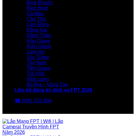
Bình Phước
Bình Định
Cà Mau
Cần Thơ
Lâm Đồng
Đồng Nai
Đồng Tháp
Hậu Giang
Kiên Giang
Long An
Sóc Trăng
Tây Ninh
Tiền Giang
Trà Vinh
Vĩnh Long
Bà Rịa – Vũng Tàu
Liên hệ đăng ký dịch vụ FPT 2026
☎ 0931 523 668
FPT Telecom -Nhà Mạng FPT