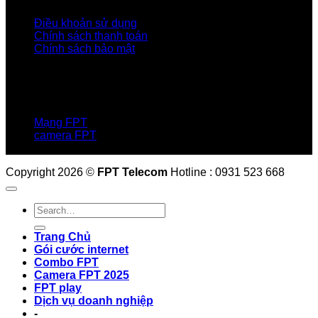
Điều khoản sử dụng
Chính sách thanh toán
Chính sách bảo mật
LIÊN HỆ
Hotline:0931 523 668
Báo hỏng :
1900 6600
Mạng FPT
camera FPT
Email: QuyetPN@fpt.com
Copyright 2026 ©
FPT Telecom
Hotline : 0931 523 668
Trang Chủ
Gói cước internet
Combo FPT
Camera FPT 2025
FPT play
Dịch vụ doanh nghiệp
-