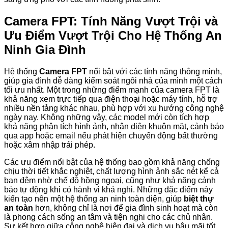
Camera FPT: Tính Năng Vượt Trội và
Ưu Điểm Vượt Trội Cho Hệ Thống An
Ninh Gia Đình
Hệ thống
Camera FPT
nổi bật với các tính năng thông minh,
giúp gia đình dễ dàng kiểm soát ngôi nhà của mình một cách
tối ưu nhất. Một trong những điểm mạnh của camera FPT là
khả năng xem trực tiếp qua điện thoại hoặc máy tính, hỗ trợ
nhiều nền tảng khác nhau, phù hợp với xu hướng công nghệ
ngày nay. Không những vậy, các model mới còn tích hợp
khả năng phân tích hình ảnh, nhận diện khuôn mặt, cảnh báo
qua app hoặc email nếu phát hiện chuyển động bất thường
hoặc xâm nhập trái phép.
Các ưu điểm nổi bật của hệ thống bao gồm khả năng chống
chịu thời tiết khắc nghiệt, chất lượng hình ảnh sắc nét kể cả
ban đêm nhờ chế độ hồng ngoại, cũng như khả năng cảnh
báo tự động khi có hành vi khả nghi. Những đặc điểm này
kiến tạo nên một hệ thống an ninh toàn diện, giúp
biệt thự
an toàn
hơn, không chỉ là nơi để gia đình sinh hoạt mà còn
là phong cách sống an tâm và tiện nghi cho các chủ nhân.
Sự kết hợp giữa công nghệ hiện đại và dịch vụ hậu mãi tốt