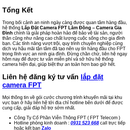
Tổng Kết
Trong bối cảnh an ninh ngày càng được quan tâm hàng đầu,
hệ thống
Lắp Đặt Camera FPT Lâm Đồng – Camera Gia
Đình
chính là giải pháp hoàn hảo để bảo vệ tài sản, người
thân cũng như nâng cao chất lượng cuộc sống cho gia đình
bạn. Các tính năng vượt trội, quy trình chuyên nghiệp cùng
dịch vụ hậu mãi tận tâm đã tạo nên uy tín hàng đầu cho FPT
trong lĩnh vực an ninh gia đình. Đừng chần chừ, liên hệ ngay
hôm nay để được tư vấn miễn phí và sở hữu hệ thống
camera hiện đại, giúp biệt thự an toàn hơn bao giờ hết.
Liên hệ đăng ký tư vấn
lắp đặt
camera FPT
Mọi thông tin về gói cước chương trình khuyến mãi tại khu
vực bạn ở hãy liên hệ tới địa chỉ hotline bên dưới để được
cung cấp, giải đáp hỗ trợ sớm nhất.
Công Ty Cổ Phần Viễn Thông FPT ( FPT Telecom )
Hotline phòng kinh doanh :
0931 523 668
call trực tiếp
hoặc kết bạn
Zalo