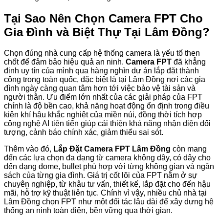
Tại Sao Nên Chọn Camera FPT Cho
Gia Đình và Biệt Thự Tại Lâm Đồng?
Chọn đúng nhà cung cấp hệ thống camera là yếu tố then
chốt để đảm bảo hiệu quả an ninh.
Camera FPT
đã khẳng
định uy tín của mình qua hàng nghìn dự án lắp đặt thành
công trong toàn quốc, đặc biệt là tại Lâm Đồng nơi các gia
đình ngày càng quan tâm hơn tới việc bảo vệ tài sản và
người thân. Ưu điểm lớn nhất của các giải pháp của FPT
chính là độ bền cao, khả năng hoạt động ổn định trong điều
kiện khí hậu khắc nghiệt của miền núi, đồng thời tích hợp
công nghệ AI tiên tiến giúp cải thiện khả năng nhận diện đối
tượng, cảnh báo chính xác, giảm thiểu sai sót.
Thêm vào đó,
Lắp Đặt Camera FPT Lâm Đồng
còn mang
đến các lựa chọn đa dạng từ camera không dây, có dây cho
đến dạng dome, bullet phù hợp với từng không gian và ngân
sách của từng gia đình. Giá trị cốt lõi của FPT nằm ở sự
chuyên nghiệp, từ khâu tư vấn, thiết kế, lắp đặt cho đến hậu
mãi, hỗ trợ kỹ thuật liên tục. Chính vì vậy, nhiều chủ nhà tại
Lâm Đồng chọn FPT như một đối tác lâu dài để xây dựng hệ
thống an ninh toàn diện, bền vững qua thời gian.