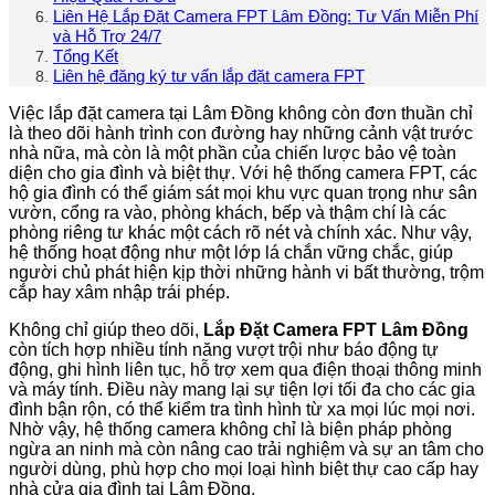
Liên Hệ Lắp Đặt Camera FPT Lâm Đồng: Tư Vấn Miễn Phí
và Hỗ Trợ 24/7
Tổng Kết
Liên hệ đăng ký tư vấn lắp đặt camera FPT
Việc lắp đặt camera tại Lâm Đồng không còn đơn thuần chỉ
là theo dõi hành trình con đường hay những cảnh vật trước
nhà nữa, mà còn là một phần của chiến lược bảo vệ toàn
diện cho gia đình và biệt thự. Với hệ thống camera FPT, các
hộ gia đình có thể giám sát mọi khu vực quan trọng như sân
vườn, cổng ra vào, phòng khách, bếp và thậm chí là các
phòng riêng tư khác một cách rõ nét và chính xác. Như vậy,
hệ thống hoạt động như một lớp lá chắn vững chắc, giúp
người chủ phát hiện kịp thời những hành vi bất thường, trộm
cắp hay xâm nhập trái phép.
Không chỉ giúp theo dõi,
Lắp Đặt Camera FPT Lâm Đồng
còn tích hợp nhiều tính năng vượt trội như báo động tự
động, ghi hình liên tục, hỗ trợ xem qua điện thoại thông minh
và máy tính. Điều này mang lại sự tiện lợi tối đa cho các gia
đình bận rộn, có thể kiểm tra tình hình từ xa mọi lúc mọi nơi.
Nhờ vậy, hệ thống camera không chỉ là biện pháp phòng
ngừa an ninh mà còn nâng cao trải nghiệm và sự an tâm cho
người dùng, phù hợp cho mọi loại hình biệt thự cao cấp hay
nhà cửa gia đình tại Lâm Đồng.