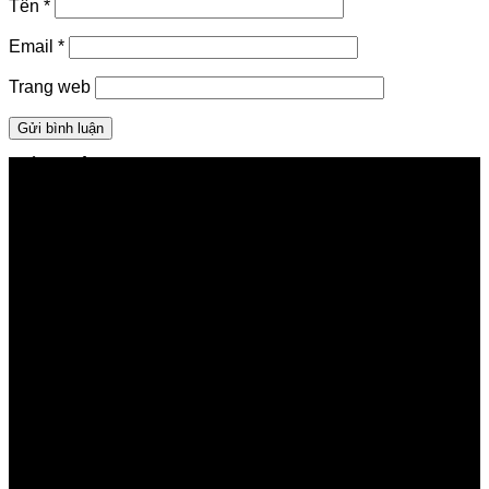
Tên
*
Email
*
Trang web
GIỚI THIỆU FPT TELECOM
Công ty Cổ phần Viễn thông FPT
Tầng 9, Block A, FPT Tower 10 Phạm Văn Bạch, Cầu
Giấy, Hà Nội
Về Chúng Tôi
Giới thiệu FPT
Liên kết Thành viên
Khách hàng Đối tác
Tuyển dụng
Tập đoàn FPT
Điều Khoản, Chính Sách