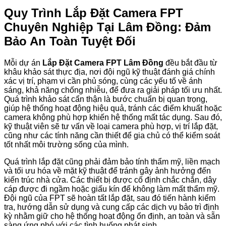
Quy Trình Lắp Đặt Camera FPT
Chuyên Nghiệp Tại Lâm Đồng: Đảm
Bảo An Toàn Tuyệt Đối
Mỗi dự án
Lắp Đặt Camera FPT Lâm Đồng
đều bắt đầu từ
khâu khảo sát thực địa, nơi đội ngũ kỹ thuật đánh giá chính
xác vị trí, phạm vi cần phủ sóng, cùng các yếu tố về ánh
sáng, khả năng chống nhiễu, để đưa ra giải pháp tối ưu nhất.
Quá trình khảo sát cẩn thận là bước chuẩn bị quan trọng,
giúp hệ thống hoạt động hiệu quả, tránh các điểm khuất hoặc
camera không phù hợp khiến hệ thống mất tác dụng. Sau đó,
kỹ thuật viên sẽ tư vấn về loại camera phù hợp, vị trí lắp đặt,
cũng như các tính năng cần thiết để gia chủ có thể kiểm soát
tốt nhất môi trường sống của mình.
Quá trình lắp đặt cũng phải đảm bảo tính thẩm mỹ, liền mạch
và tối ưu hóa về mặt kỹ thuật để tránh gây ảnh hưởng đến
kiến trúc nhà cửa. Các thiết bị được cố định chắc chắn, dây
cáp được đi ngầm hoặc giấu kín để không làm mất thẩm mỹ.
Đội ngũ của FPT sẽ hoàn tất lắp đặt, sau đó tiến hành kiểm
tra, hướng dẫn sử dụng và cung cấp các dịch vụ bảo trì định
kỳ nhằm giữ cho hệ thống hoạt động ổn định, an toàn và sẵn
sàng ứng phó với các tình huống phát sinh.