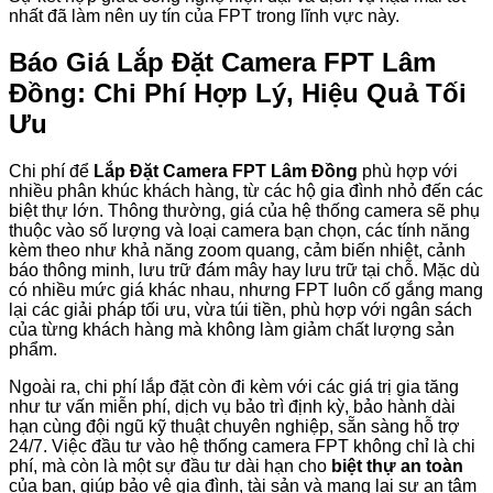
nhất đã làm nên uy tín của FPT trong lĩnh vực này.
Báo Giá Lắp Đặt Camera FPT Lâm
Đồng: Chi Phí Hợp Lý, Hiệu Quả Tối
Ưu
Chi phí để
Lắp Đặt Camera FPT Lâm Đồng
phù hợp với
nhiều phân khúc khách hàng, từ các hộ gia đình nhỏ đến các
biệt thự lớn. Thông thường, giá của hệ thống camera sẽ phụ
thuộc vào số lượng và loại camera bạn chọn, các tính năng
kèm theo như khả năng zoom quang, cảm biến nhiệt, cảnh
báo thông minh, lưu trữ đám mây hay lưu trữ tại chỗ. Mặc dù
có nhiều mức giá khác nhau, nhưng FPT luôn cố gắng mang
lại các giải pháp tối ưu, vừa túi tiền, phù hợp với ngân sách
của từng khách hàng mà không làm giảm chất lượng sản
phẩm.
Ngoài ra, chi phí lắp đặt còn đi kèm với các giá trị gia tăng
như tư vấn miễn phí, dịch vụ bảo trì định kỳ, bảo hành dài
hạn cùng đội ngũ kỹ thuật chuyên nghiệp, sẵn sàng hỗ trợ
24/7. Việc đầu tư vào hệ thống camera FPT không chỉ là chi
phí, mà còn là một sự đầu tư dài hạn cho
biệt thự an toàn
của bạn, giúp bảo vệ gia đình, tài sản và mang lại sự an tâm