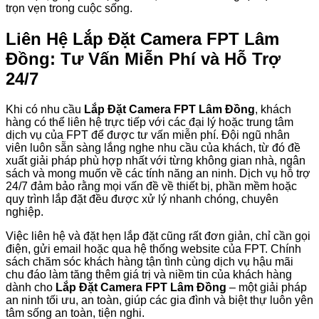
trọn vẹn trong cuộc sống.
Liên Hệ Lắp Đặt Camera FPT Lâm
Đồng: Tư Vấn Miễn Phí và Hỗ Trợ
24/7
Khi có nhu cầu
Lắp Đặt Camera FPT Lâm Đồng
, khách
hàng có thể liên hệ trực tiếp với các đại lý hoặc trung tâm
dịch vụ của FPT để được tư vấn miễn phí. Đội ngũ nhân
viên luôn sẵn sàng lắng nghe nhu cầu của khách, từ đó đề
xuất giải pháp phù hợp nhất với từng không gian nhà, ngân
sách và mong muốn về các tính năng an ninh. Dịch vụ hỗ trợ
24/7 đảm bảo rằng mọi vấn đề về thiết bị, phần mềm hoặc
quy trình lắp đặt đều được xử lý nhanh chóng, chuyên
nghiệp.
Việc liên hệ và đặt hẹn lắp đặt cũng rất đơn giản, chỉ cần gọi
điện, gửi email hoặc qua hệ thống website của FPT. Chính
sách chăm sóc khách hàng tận tình cùng dịch vụ hậu mãi
chu đáo làm tăng thêm giá trị và niềm tin của khách hàng
dành cho
Lắp Đặt Camera FPT Lâm Đồng
– một giải pháp
an ninh tối ưu, an toàn, giúp các gia đình và biệt thự luôn yên
tâm sống an toàn, tiện nghi.