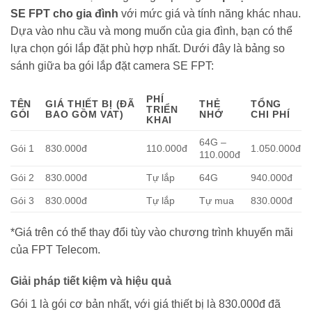
SE FPT cho gia đình
với mức giá và tính năng khác nhau.
Dựa vào nhu cầu và mong muốn của gia đình, bạn có thể
lựa chọn gói lắp đặt phù hợp nhất. Dưới đây là bảng so
sánh giữa ba gói lắp đặt camera SE FPT:
PHÍ
TÊN
GIÁ THIẾT BỊ (ĐÃ
THẺ
TỔNG
TRIỂN
GÓI
BAO GỒM VAT)
NHỚ
CHI PHÍ
KHAI
64G –
Gói 1
830.000đ
110.000đ
1.050.000đ
110.000đ
Gói 2
830.000đ
Tự lắp
64G
940.000đ
Gói 3
830.000đ
Tự lắp
Tự mua
830.000đ
*Giá trên có thể thay đổi tùy vào chương trình khuyến mãi
của FPT Telecom.
Giải pháp tiết kiệm và hiệu quả
Gói 1 là gói cơ bản nhất, với giá thiết bị là 830.000đ đã