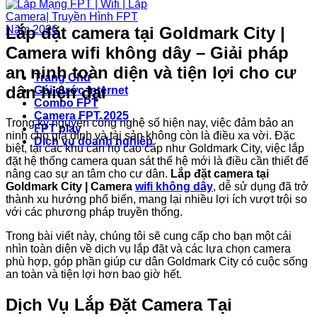
Lắp đặt camera tại Goldmark City |
Camera wifi không dây – Giải pháp
an ninh toàn diện và tiện lợi cho cư
Trang Chủ
dân hiện đại
Gói cước internet
Combo FPT
Camera FPT 2025
Trong kỷ nguyên công nghệ số hiện nay, việc đảm bảo an
FPT play
ninh cho gia đình và tài sản không còn là điều xa vời. Đặc
Dịch vụ doanh nghiệp
biệt, tại các khu căn hộ cao cấp như Goldmark City, việc lắp
đặt hệ thống camera quan sát thế hệ mới là điều cần thiết để
nâng cao sự an tâm cho cư dân.
Lắp đặt camera tại
Goldmark City | Camera
wifi không dây
, dễ sử dụng đã trở
thành xu hướng phổ biến, mang lại nhiều lợi ích vượt trội so
với các phương pháp truyền thống.
Trong bài viết này, chúng tôi sẽ cung cấp cho bạn một cái
nhìn toàn diện về dịch vụ lắp đặt và các lựa chọn camera
phù hợp, góp phần giúp cư dân Goldmark City có cuộc sống
an toàn và tiện lợi hơn bao giờ hết.
Dịch Vụ Lắp Đặt Camera Tại