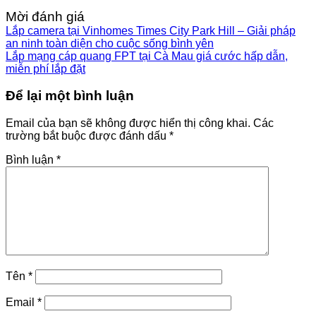
Mời đánh giá
Lắp camera tại Vinhomes Times City Park Hill – Giải pháp
an ninh toàn diện cho cuộc sống bình yên
Lắp mạng cáp quang FPT tại Cà Mau giá cước hấp dẫn,
miễn phí lắp đặt
Để lại một bình luận
Email của bạn sẽ không được hiển thị công khai.
Các
trường bắt buộc được đánh dấu
*
Bình luận
*
Tên
*
Email
*