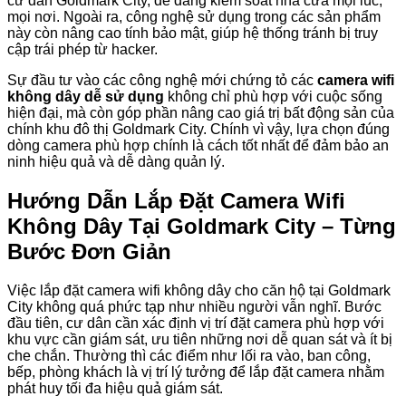
cư dân Goldmark City, dễ dàng kiểm soát nhà cửa mọi lúc,
mọi nơi. Ngoài ra, công nghệ sử dụng trong các sản phẩm
này còn nâng cao tính bảo mật, giúp hệ thống tránh bị truy
cập trái phép từ hacker.
Sự đầu tư vào các công nghệ mới chứng tỏ các
camera wifi
không dây dễ sử dụng
không chỉ phù hợp với cuộc sống
hiện đại, mà còn góp phần nâng cao giá trị bất động sản của
chính khu đô thị Goldmark City. Chính vì vậy, lựa chọn đúng
dòng camera phù hợp chính là cách tốt nhất để đảm bảo an
ninh hiệu quả và dễ dàng quản lý.
Hướng Dẫn Lắp Đặt Camera Wifi
Không Dây Tại Goldmark City – Từng
Bước Đơn Giản
Việc lắp đặt camera wifi không dây cho căn hộ tại Goldmark
City không quá phức tạp như nhiều người vẫn nghĩ. Bước
đầu tiên, cư dân cần xác định vị trí đặt camera phù hợp với
khu vực cần giám sát, ưu tiên những nơi dễ quan sát và ít bị
che chắn. Thường thì các điểm như lối ra vào, ban công,
bếp, phòng khách là vị trí lý tưởng để lắp đặt camera nhằm
phát huy tối đa hiệu quả giám sát.