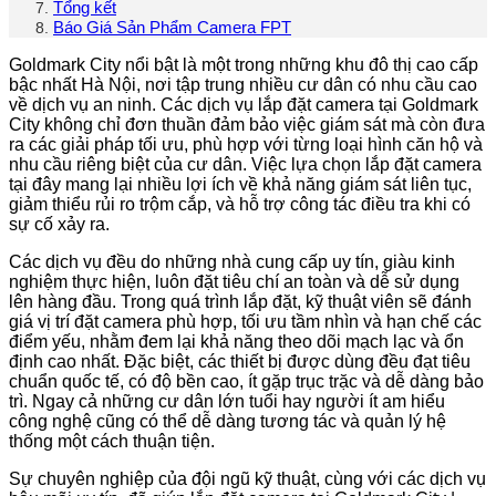
Tổng kết
Báo Giá Sản Phẩm Camera FPT
Goldmark City nổi bật là một trong những khu đô thị cao cấp
bậc nhất Hà Nội, nơi tập trung nhiều cư dân có nhu cầu cao
về dịch vụ an ninh. Các dịch vụ lắp đặt camera tại Goldmark
City không chỉ đơn thuần đảm bảo việc giám sát mà còn đưa
ra các giải pháp tối ưu, phù hợp với từng loại hình căn hộ và
nhu cầu riêng biệt của cư dân. Việc lựa chọn lắp đặt camera
tại đây mang lại nhiều lợi ích về khả năng giám sát liên tục,
giảm thiểu rủi ro trộm cắp, và hỗ trợ công tác điều tra khi có
sự cố xảy ra.
Các dịch vụ đều do những nhà cung cấp uy tín, giàu kinh
nghiệm thực hiện, luôn đặt tiêu chí an toàn và dễ sử dụng
lên hàng đầu. Trong quá trình lắp đặt, kỹ thuật viên sẽ đánh
giá vị trí đặt camera phù hợp, tối ưu tầm nhìn và hạn chế các
điểm yếu, nhằm đem lại khả năng theo dõi mạch lạc và ổn
định cao nhất. Đặc biệt, các thiết bị được dùng đều đạt tiêu
chuẩn quốc tế, có độ bền cao, ít gặp trục trặc và dễ dàng bảo
trì. Ngay cả những cư dân lớn tuổi hay người ít am hiểu
công nghệ cũng có thể dễ dàng tương tác và quản lý hệ
thống một cách thuận tiện.
Sự chuyên nghiệp của đội ngũ kỹ thuật, cùng với các dịch vụ