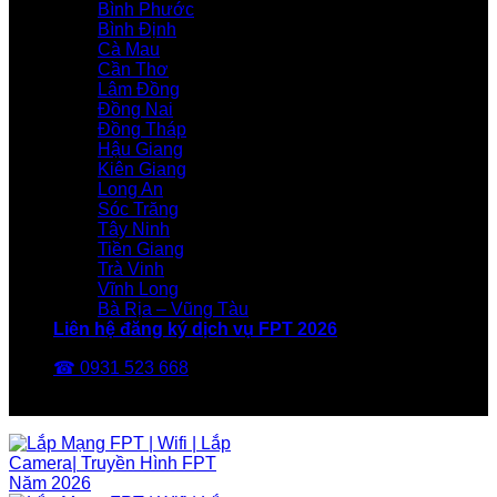
Bình Phước
Bình Định
Cà Mau
Cần Thơ
Lâm Đồng
Đồng Nai
Đồng Tháp
Hậu Giang
Kiên Giang
Long An
Sóc Trăng
Tây Ninh
Tiền Giang
Trà Vinh
Vĩnh Long
Bà Rịa – Vũng Tàu
Liên hệ đăng ký dịch vụ FPT 2026
☎ 0931 523 668
FPT Telecom -Nhà Mạng FPT