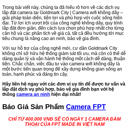
Trong bài viết này, chúng ta đã hiểu rõ hơn về các dịch vụ
lắp đặt camera tại Goldmark City | Camera wifi không dây –
giải pháp toàn diện, tiện lợi và phù hợp với cuộc sống hiện
đại. Từ lợi ích vượt trội của công nghệ không dây, quy trình
lắp đặt đơn giản, đến cách lựa chọn phù hợp nhất cho từng
căn hộ và các phân tích về giá cả, tất cả đều hướng tới mục
tiêu chung là nâng cao an ninh, bảo vệ gia đình.
Với sự hỗ trợ của công nghệ mới, cư dân Goldmark City
không chỉ sở hữu hệ thống giám sát tối ưu, mà còn có thể dễ
dàng quản lý và vận hành hệ thống một cách dễ dàng, thuận
tiện. Chắc chắn, việc đầu tư vào camera wifi không dây là
một bước tiến quan trọng để xây dựng không gian sống an
toàn, hạnh phúc và đáng tin cậy.
Hãy liên hệ ngay với các đơn vị uy tín để được tư vấn và
lắp đặt dịch vụ phù hợp, bảo vệ gia đình bạn với hệ
thống
camera an ninh
hiện đại nhất!
Báo Giá Sản Phẩm
Camera FPT
CHỈ TỪ 400.000 VNĐ SẼ CÓ NGÀY 1 CAMERA ĐÀM
THOẠI CỦA FPT MADE IN VIỆT NAM