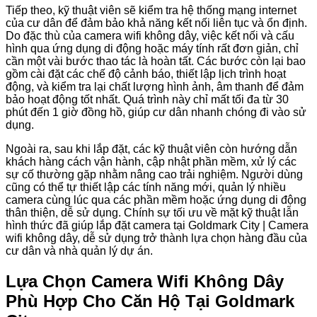
Tiếp theo, kỹ thuật viên sẽ kiểm tra hệ thống mạng internet
của cư dân để đảm bảo khả năng kết nối liên tục và ổn định.
Do đặc thù của camera wifi không dây, việc kết nối và cấu
hình qua ứng dụng di động hoặc máy tính rất đơn giản, chỉ
cần một vài bước thao tác là hoàn tất. Các bước còn lại bao
gồm cài đặt các chế độ cảnh báo, thiết lập lịch trình hoạt
động, và kiểm tra lại chất lượng hình ảnh, âm thanh để đảm
bảo hoạt động tốt nhất. Quá trình này chỉ mất tối đa từ 30
phút đến 1 giờ đồng hồ, giúp cư dân nhanh chóng đi vào sử
dụng.
Ngoài ra, sau khi lắp đặt, các kỹ thuật viên còn hướng dẫn
khách hàng cách vận hành, cập nhật phần mềm, xử lý các
sự cố thường gặp nhằm nâng cao trải nghiệm. Người dùng
cũng có thể tự thiết lập các tính năng mới, quản lý nhiều
camera cùng lúc qua các phần mềm hoặc ứng dụng di động
thân thiện, dễ sử dụng. Chính sự tối ưu về mặt kỹ thuật lẫn
hình thức đã giúp lắp đặt camera tại Goldmark City | Camera
wifi không dây, dễ sử dụng trở thành lựa chọn hàng đầu của
cư dân và nhà quản lý dự án.
Lựa Chọn Camera Wifi Không Dây
Phù Hợp Cho Căn Hộ Tại Goldmark