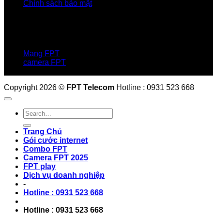
Chính sách bảo mật
LIÊN HỆ
Hotline:0931 523 668
Báo hỏng :
1900 6600
Mạng FPT
camera FPT
Email: QuyetPN@fpt.com
Copyright 2026 ©
FPT Telecom
Hotline : 0931 523 668
Trang Chủ
Gói cước internet
Combo FPT
Camera FPT 2025
FPT play
Dịch vụ doanh nghiệp
-
Hotline : 0931 523 668
Hotline : 0931 523 668