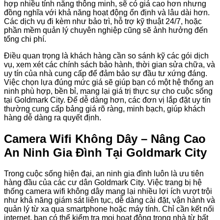
hợp nhiều tính năng thông minh, sẽ có giá cao hơn nhưng
đồng nghĩa với khả năng hoạt động ổn định và lâu dài hơn.
Các dịch vụ đi kèm như bảo trì, hỗ trợ kỹ thuật 24/7, hoặc
phần mềm quản lý chuyên nghiệp cũng sẽ ảnh hưởng đến
tổng chi phí.
Điều quan trọng là khách hàng cần so sánh kỹ các gói dịch
vụ, xem xét các chính sách bảo hành, thời gian sửa chữa, và
uy tín của nhà cung cấp để đảm bảo sự đầu tư xứng đáng.
Việc chọn lựa đúng mức giá sẽ giúp bạn có một hệ thống an
ninh phù hợp, bền bỉ, mang lại giá trị thực sự cho cuộc sống
tại Goldmark City. Để dễ dàng hơn, các đơn vị lắp đặt uy tín
thường cung cấp bảng giá rõ ràng, minh bạch, giúp khách
hàng dễ dàng ra quyết định.
Camera Wifi Không Dây – Nâng Cao
An Ninh Gia Đình Tại Goldmark City
Trong cuộc sống hiện đại, an ninh gia đình luôn là ưu tiên
hàng đầu của các cư dân Goldmark City. Việc trang bị hệ
thống camera wifi không dây mang lại nhiều lợi ích vượt trội
như khả năng giám sát liên tục, dễ dàng cài đặt, vận hành và
quản lý từ xa qua smartphone hoặc máy tính. Chỉ cần kết nối
internet, bạn có thể kiểm tra mọi hoạt động trong nhà từ bất