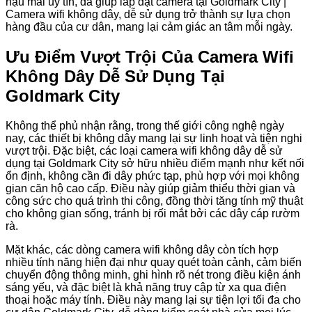
hậu mãi uy tín, đã giúp lắp đặt camera tại Goldmark City |
Camera wifi không dây, dễ sử dụng trở thành sự lựa chọn
hàng đầu của cư dân, mang lại cảm giác an tâm mỗi ngày.
Ưu Điểm Vượt Trội Của Camera Wifi
Không Dây Dễ Sử Dụng Tại
Goldmark City
Không thể phủ nhận rằng, trong thế giới công nghệ ngày
nay, các thiết bị không dây mang lại sự linh hoạt và tiện nghi
vượt trội. Đặc biệt, các loại camera wifi không dây dễ sử
dụng tại Goldmark City sở hữu nhiều điểm mạnh như kết nối
ổn định, không cần đi dây phức tạp, phù hợp với mọi không
gian căn hộ cao cấp. Điều này giúp giảm thiểu thời gian và
công sức cho quá trình thi công, đồng thời tăng tính mỹ thuật
cho không gian sống, tránh bị rối mắt bởi các dây cáp rườm
rà.
Mặt khác, các dòng camera wifi không dây còn tích hợp
nhiều tính năng hiện đại như quay quét toàn cảnh, cảm biến
chuyển động thông minh, ghi hình rõ nét trong điều kiện ánh
sáng yếu, và đặc biệt là khả năng truy cập từ xa qua điện
thoại hoặc máy tính. Điều này mang lại sự tiện lợi tối đa cho