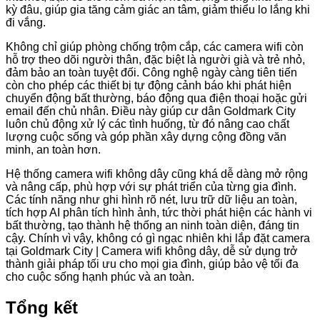
kỳ đâu, giúp gia tăng cảm giác an tâm, giảm thiểu lo lắng khi
đi vắng.
Không chỉ giúp phòng chống trộm cắp, các camera wifi còn
hỗ trợ theo dõi người thân, đặc biệt là người già và trẻ nhỏ,
đảm bảo an toàn tuyệt đối. Công nghệ ngày càng tiên tiến
còn cho phép các thiết bị tự động cảnh báo khi phát hiện
chuyển động bất thường, báo động qua điện thoại hoặc gửi
email đến chủ nhân. Điều này giúp cư dân Goldmark City
luôn chủ động xử lý các tình huống, từ đó nâng cao chất
lượng cuộc sống và góp phần xây dựng cộng đồng văn
minh, an toàn hơn.
Hệ thống camera wifi không dây cũng khá dễ dàng mở rộng
và nâng cấp, phù hợp với sự phát triển của từng gia đình.
Các tính năng như ghi hình rõ nét, lưu trữ dữ liệu an toàn,
tích hợp AI phân tích hình ảnh, tức thời phát hiện các hành vi
bất thường, tạo thành hệ thống an ninh toàn diện, đáng tin
cậy. Chính vì vậy, không có gì ngạc nhiên khi lắp đặt camera
tại Goldmark City | Camera wifi không dây, dễ sử dụng trở
thành giải pháp tối ưu cho mọi gia đình, giúp bảo vệ tối đa
cho cuộc sống hạnh phúc và an toàn.
Tổng kết