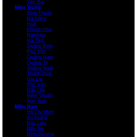
Yên Bái
Miền Trung
Bình Thuận
Đà Nẵng
Huế
Khánh Hòa
Nghệ An
Hà Tĩnh
Quảng Bình
Phú Yên
Quảng Nam
Quảng Trị
Quảng Ngãi
Thanh Hóa
Gia Lai
Phú Yên
Đăk Lăk
Ninh Thuận
Kon Tum
Miền Nam
Hồ Chí Minh
An Giang
Bạc Liêu
Bến Tre
Bình Dương