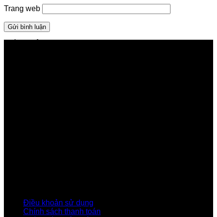
Trang web
GIỚI THIỆU FPT TELECOM
Công ty Cổ phần Viễn thông FPT
Tầng 9, Block A, FPT Tower 10 Phạm Văn Bạch, Cầu
Giấy, Hà Nội
Về Chúng Tôi
Giới thiệu FPT
Liên kết Thành viên
Khách hàng Đối tác
Tuyển dụng
Tập đoàn FPT
Điều Khoản, Chính Sách
Điều khoản sử dụng
Chính sách thanh toán