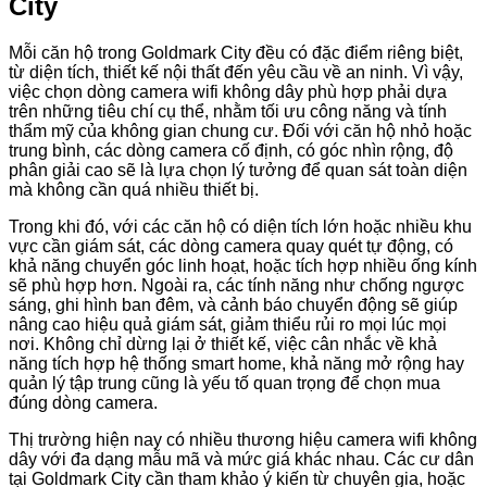
City
Mỗi căn hộ trong Goldmark City đều có đặc điểm riêng biệt,
từ diện tích, thiết kế nội thất đến yêu cầu về an ninh. Vì vậy,
việc chọn dòng camera wifi không dây phù hợp phải dựa
trên những tiêu chí cụ thể, nhằm tối ưu công năng và tính
thẩm mỹ của không gian chung cư. Đối với căn hộ nhỏ hoặc
trung bình, các dòng camera cố định, có góc nhìn rộng, độ
phân giải cao sẽ là lựa chọn lý tưởng để quan sát toàn diện
mà không cần quá nhiều thiết bị.
Trong khi đó, với các căn hộ có diện tích lớn hoặc nhiều khu
vực cần giám sát, các dòng camera quay quét tự động, có
khả năng chuyển góc linh hoạt, hoặc tích hợp nhiều ống kính
sẽ phù hợp hơn. Ngoài ra, các tính năng như chống ngược
sáng, ghi hình ban đêm, và cảnh báo chuyển động sẽ giúp
nâng cao hiệu quả giám sát, giảm thiểu rủi ro mọi lúc mọi
nơi. Không chỉ dừng lại ở thiết kế, việc cân nhắc về khả
năng tích hợp hệ thống smart home, khả năng mở rộng hay
quản lý tập trung cũng là yếu tố quan trọng để chọn mua
đúng dòng camera.
Thị trường hiện nay có nhiều thương hiệu camera wifi không
dây với đa dạng mẫu mã và mức giá khác nhau. Các cư dân
tại Goldmark City cần tham khảo ý kiến từ chuyên gia, hoặc