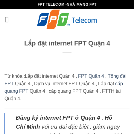
Bỏ
FPT TELECOM -NHÀ MẠNG FPT
qua
nội
dung
Lắp đặt internet FPT Quận 4
Từ khóa :Lắp đặt internet Quận 4 ,
FPT Quận 4
,
Tổng đài
FPT
Quận 4 , Dịch vụ internet FPT Quận 4 , Lắp đặt
cáp
quang FPT
Quận 4 , cáp quang FPT Quận 4 , FTTH tại
Quận 4.
Đăng ký internet FPT ở Quận 4
,
Hồ
Chí Minh
với ưu đãi đặc biệt : giảm ngay