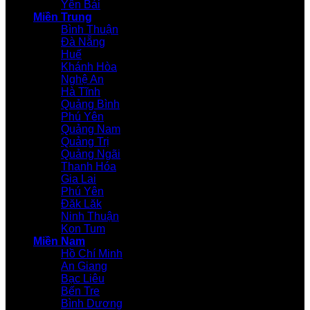
Yên Bái
Miền Trung
Bình Thuận
Đà Nẵng
Huế
Khánh Hòa
Nghệ An
Hà Tĩnh
Quảng Bình
Phú Yên
Quảng Nam
Quảng Trị
Quảng Ngãi
Thanh Hóa
Gia Lai
Phú Yên
Đăk Lăk
Ninh Thuận
Kon Tum
Miền Nam
Hồ Chí Minh
An Giang
Bạc Liêu
Bến Tre
Bình Dương