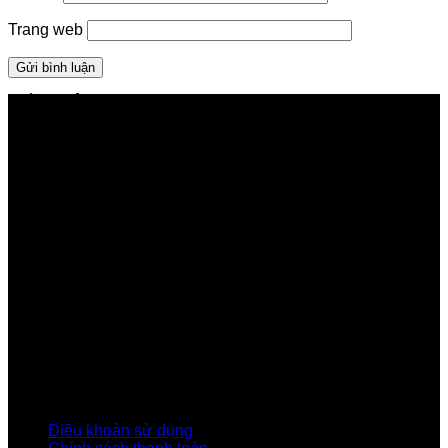
Trang web
GIỚI THIỆU FPT TELECOM
Công ty Cổ phần Viễn thông FPT
Tầng 9, Block A, FPT Tower 10 Phạm Văn Bạch, Cầu
Giấy, Hà Nội
Về Chúng Tôi
Giới thiệu FPT
Liên kết Thành viên
Khách hàng Đối tác
Tuyển dụng
Tập đoàn FPT
Điều Khoản, Chính Sách
Điều khoản sử dụng