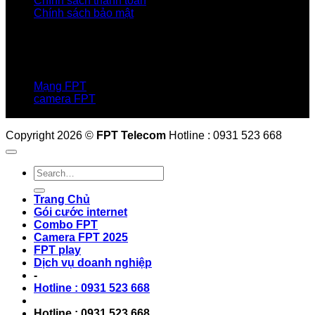
Chính sách thanh toán
Chính sách bảo mật
LIÊN HỆ
Hotline:0931 523 668
Báo hỏng :
1900 6600
Mạng FPT
camera FPT
Email: QuyetPN@fpt.com
Copyright 2026 ©
FPT Telecom
Hotline : 0931 523 668
Trang Chủ
Gói cước internet
Combo FPT
Camera FPT 2025
FPT play
Dịch vụ doanh nghiệp
-
Hotline : 0931 523 668
Hotline : 0931 523 668