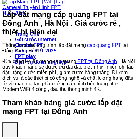
Lắp đặt mạng cáp quang FPT tại
Đông Anh , Hà Nội . Giá cước rẻ ,
thiết bị hiện đại
Trang Chủ
Gói cước internet
Thông báo chương trình lắp đăt mạng
cáp quang FPT
tại
Combo FPT
Đông Anh , Hà Nội :
Camera FPT 2025
FPT play
-Khi đăng ký lắp mạng cáp quang
FPT tại Đông Anh
,Hà Nội
Dịch vụ doanh nghiệp
quý khách hàng sẽ được ưu đãi đặc biêtj như : miễn phí lắp
đặt , tặng cước miễn phí , giảm cước hàng tháng .Đi kèm
dịch vụ là các thiết bị có công nghệ và chất lượng hàng đầu
từ về mẫu mã lẫn phần cứng cấu hình bên trong như :
Modem WiFi 4 cổng , đầu thu thông minh 4K.
Tham khảo bảng giá cước lắp đặt
mạng FPT tại Đông Anh