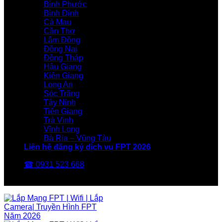
Bình Phước
Bình Định
Cà Mau
Cần Thơ
Lâm Đồng
Đồng Nai
Đồng Tháp
Hậu Giang
Kiên Giang
Long An
Sóc Trăng
Tây Ninh
Tiền Giang
Trà Vinh
Vĩnh Long
Bà Rịa – Vũng Tàu
Liên hệ đăng ký dịch vụ FPT 2026
☎ 0931 523 668
FPT Telecom -Nhà Mạng FPT