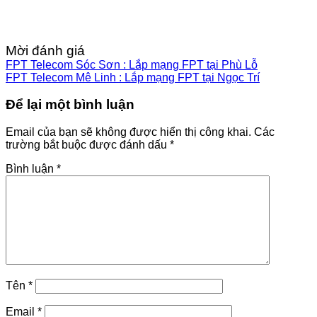
Mời đánh giá
FPT Telecom Sóc Sơn : Lắp mạng FPT tại Phù Lỗ
FPT Telecom Mê Linh : Lắp mạng FPT tại Ngọc Trí
Để lại một bình luận
Email của bạn sẽ không được hiển thị công khai.
Các
trường bắt buộc được đánh dấu
*
Bình luận
*
Tên
*
Email
*